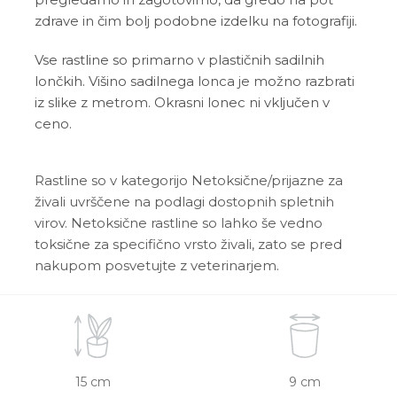
zdrave in čim bolj podobne izdelku na fotografiji.
Vse rastline so primarno v plastičnih sadilnih
lončkih. Višino sadilnega lonca je možno razbrati
iz slike z metrom. Okrasni lonec ni vključen v
ceno.
Rastline so v kategorijo Netoksične/prijazne za
živali uvrščene na podlagi dostopnih spletnih
virov. Netoksične rastline so lahko še vedno
toksične za specifično vrsto živali, zato se pred
nakupom posvetujte z veterinarjem.
15 cm
9 cm