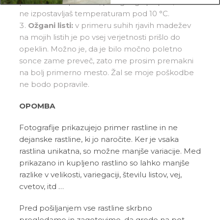
premokra ali presuha, poleg tega pa pazi, da me
ne izpostavljaš temperaturam pod 10 °C.
Ožgani listi:
v primeru suhih rjavih madežev
na mojih listih je po vsej verjetnosti prišlo do
opeklin. Možno je, da je bilo močno poletno
sonce zame preveč, zato me prosim premakni
na bolj primerno mesto. Žal se moje poškodbe
ne bodo popravile.
OPOMBA
Fotografije prikazujejo primer rastline in ne
dejanske rastline, ki jo naročite. Ker je vsaka
rastlina unikatna, so možne manjše variacije. Med
prikazano in kupljeno rastlino so lahko manjše
razlike v velikosti, variegaciji, številu listov, vej,
cvetov, itd …
Pred pošiljanjem vse rastline skrbno
pregledamo in zagotovimo, da gredo na pot