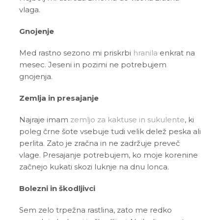
vlaga.
Gnojenje
Med rastno sezono mi priskrbi
hranila
enkrat na
mesec. Jeseni in pozimi ne potrebujem
gnojenja.
Zemlja in presajanje
Najraje imam
zemljo za kaktuse in sukulente
, ki
poleg črne šote vsebuje tudi velik delež peska ali
perlita. Zato je zračna in ne zadržuje preveč
vlage. Presajanje potrebujem, ko moje korenine
začnejo kukati skozi luknje na dnu lonca.
Bolezni in škodljivci
Sem zelo trpežna rastlina, zato me redko