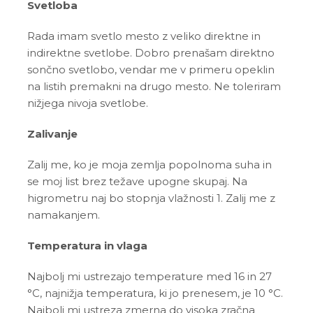
Svetloba
Rada imam svetlo mesto z veliko direktne in
indirektne svetlobe. Dobro prenašam direktno
sončno svetlobo, vendar me v primeru opeklin
na listih premakni na drugo mesto. Ne toleriram
nižjega nivoja svetlobe.
Zalivanje
Zalij me, ko je moja zemlja popolnoma suha in
se moj list brez težave upogne skupaj. Na
higrometru naj bo stopnja vlažnosti 1. Zalij me z
namakanjem.
Temperatura in vlaga
Najbolj mi ustrezajo temperature med 16 in 27
°C, najnižja temperatura, ki jo prenesem, je 10 °C.
Najbolj mi ustreza zmerna do visoka zračna