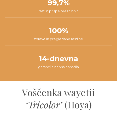
99,7%
rastlin prispe brezhibnih
100%
zdrave in pregledane rastline
14-dnevna
garancija na vsa naročila
Voščenka wayetii
‘Tricolor’
(Hoya)