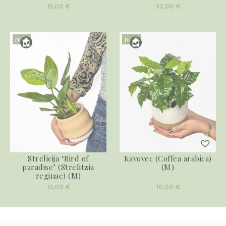
15,00
€
32,00
€
Novo
Novo
Strelicija ‘Bird of
Kavovec (Coffea arabica)
paradise’ (Strelitzia
(M)
reginae) (M)
15,00
€
10,00
€