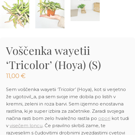
3D tiskani lonci
Preberi prispevek
,00
€
Dodaj v košarico
Voščenka wayetii
‘Tricolor’ (Hoya) (S)
11,00
€
Sem voščenka wayetii
‘Tricolor’
(Hoya), kot si verjetno
že ugotovil_a, pa sem svoje ime dobila po listih v
kremni, zeleni in roza barvi. Sem izjemno enostavna
rastlina, ki je super izbira za začetnike. Zaradi svojega
načina rasti bom zelo hvaležno rastla po
opori
kot tudi
v
visečem loncu
. Če pravilno skrbiš zame, te
razveselim s čudovitimi drobnimi zvezdastimi cvetovi