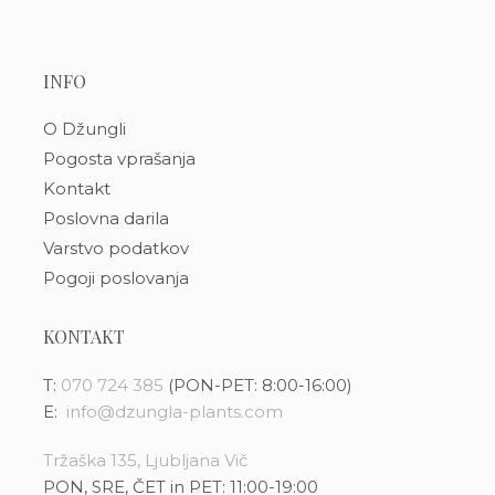
INFO
O Džungli
Pogosta vprašanja
Kontakt
Poslovna darila
Varstvo podatkov
Pogoji poslovanja
KONTAKT
T:
070 724 385
(PON-PET: 8:00-16:00)
E:
info@dzungla-plants.com
Tržaška 135, Ljubljana Vič
PON, SRE, ČET in PET: 11:00-19:00