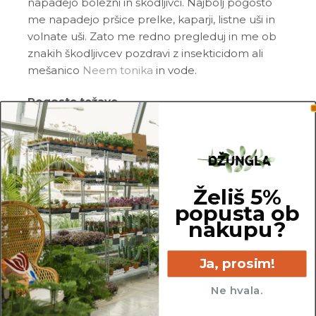
napadejo bolezni in škodljivci. Najbolj pogosto
me napadejo pršice prelke, kaparji, listne uši in
volnate uši. Zato me redno pregleduj in me ob
znakih škodljivcev pozdravi z insekticidom ali
mešanico
Neem tonika
in vode.
Pogoste težave
Gnitje:
če si opazil_a gnitje mojih listov in/ali
korenin, si me po vsej verjetnosti prekomerno
zalil_a, ali pa me nisi zalival_a z namakanjem.
Prosim, da porežeš vse gnile korenine in liste ter
Želiš 5%
me premestiš v popolnoma svežo in zračno
popusta ob
zemljo. Od sedaj naprej me, prosim, zalivaj manj
nakupu?
pogosto.
Vihanje listov:
če se moji listi vihajo navznoter,
Ja, prosim!
so lahko razlogi različni. Po navadi to naredim ob
neprimernem zalivanju ali temperaturnem šoku.
Ne hvala.
Vedno preveri zemljo in se prepričaj, da ni