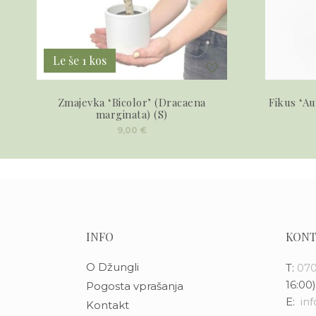
Le še 1 kos
Zmajevka ‘Bicolor’ (Dracaena
Fikus ‘Au
marginata) (S)
9,00
€
INFO
KONT
O Džungli
T:
070
16:00)
Pogosta vprašanja
E:
in
Kontakt