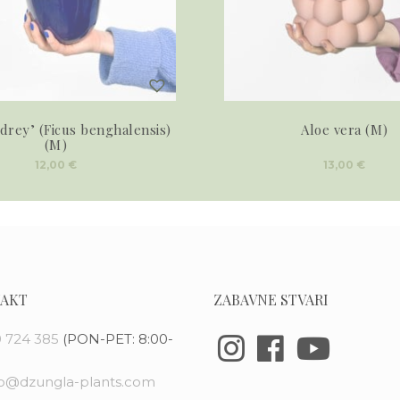
drey’ (Ficus benghalensis)
Aloe vera (M)
(M)
12,00
€
13,00
€
AKT
ZABAVNE STVARI
 724 385
(PON-PET: 8:00-
fo@dzungla-plants.com