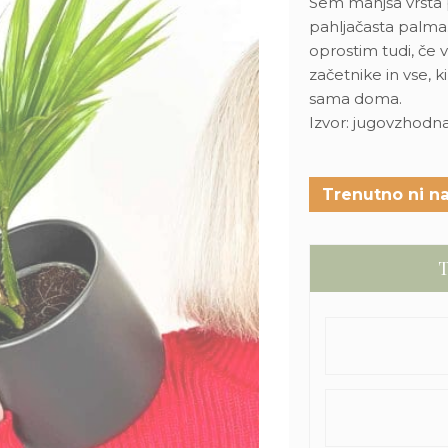
Sem manjša vrsta 
pahljačasta palma.
oprostim tudi, če 
začetnike in vse, k
sama doma.
Izvor: jugovzhodna
Trenutno ni na
T