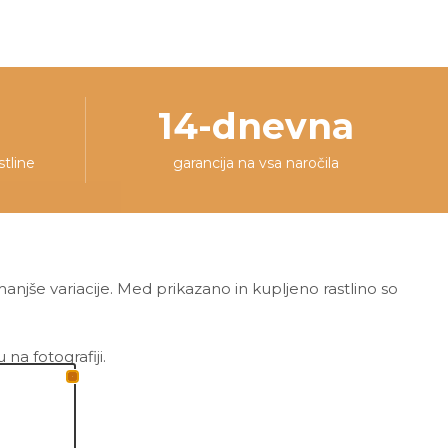
14-dnevna
stline
garancija na vsa naročila
 manjše variacije. Med prikazano in kupljeno rastlino so
a fotografiji.