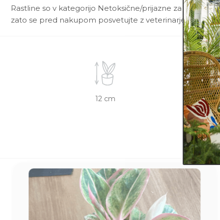
Rastline so v kategorijo Netoksične/prijazne za živali uvr
zato se pred nakupom posvetujte z veterinarjem.
12 cm
12 