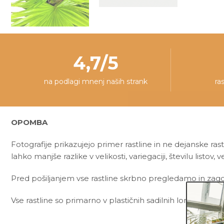
4,7/5
na podlagi mnenj naših strank
ra
OPOMBA
Fotografije prikazujejo primer rastline in ne dejanske rast
lahko manjše razlike v velikosti, variegaciji, številu listov, v
Pred pošiljanjem vse rastline skrbno pregledamo in zagot
Vse rastline so primarno v plastičnih sadilnih lončkih. Okr