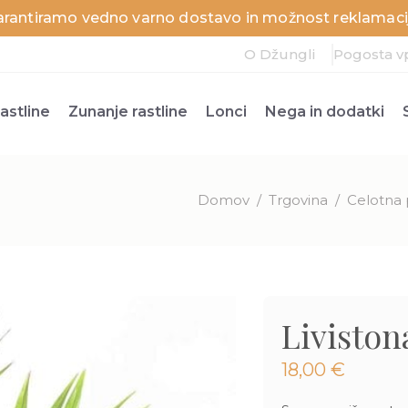
arantiramo vedno varno dostavo in možnost reklamacij
O Džungli
Pogosta v
astline
Zunanje rastline
Lonci
Nega in dodatki
Domov
/
Trgovina
/
Celotna 
Liviston
18,00
€