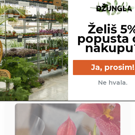
ščene na podlagi dostopnih spletnih virov. Netoksične rastline
Želiš 5
popusta 
nakupu
cm
Srednje - kadar se zgornji
Srednje - s
sloj zemlje izsuši.
indirektn
Ja, prosim!
Ne hvala.