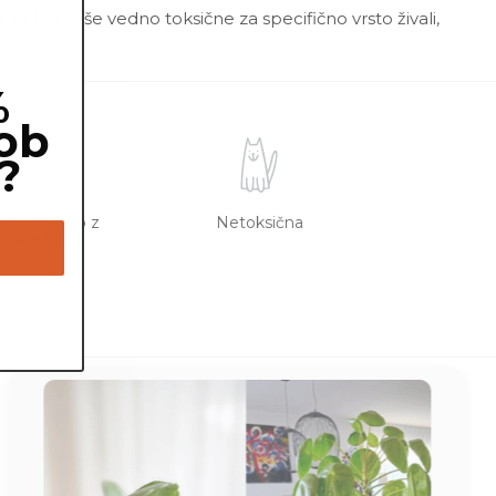
 so lahko še vedno toksične za specifično vrsto živali,
%
ob
?
vetlo mesto z
Netoksična
o svetlobo.