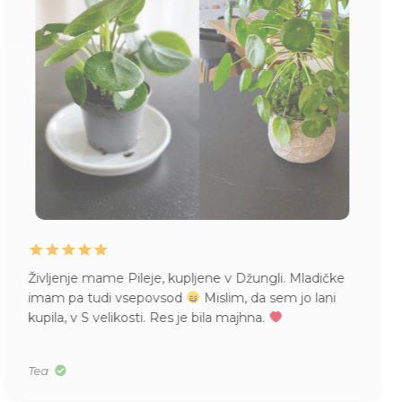
Življenje mame Pileje, kupljene v Džungli. Mladičke
imam pa tudi vsepovsod
Mislim, da sem jo lani
kupila, v S velikosti. Res je bila majhna.
Tea