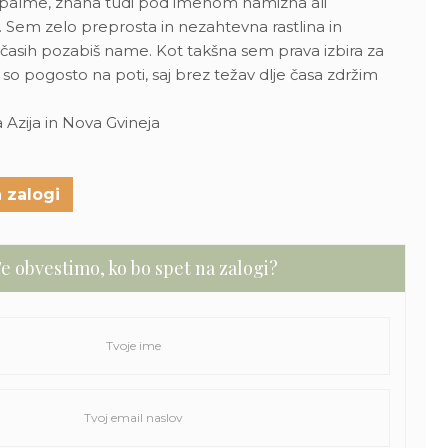
palme, znana tudi pod imenom namizna ali
 Sem zelo preprosta in nezahtevna rastlina in
včasih pozabiš name. Kot takšna sem prava izbira za
i so pogosto na poti, saj brez težav dlje časa zdržim
 Azija in Nova Gvineja
 zalogi
e obvestimo, ko bo spet na zalogi?