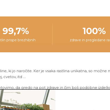
99,7%
100%
stlin prispe brezhibnih
zdrave in pregledane ra
line, ki jo naročite. Ker je vsaka rastlina unikatna, so možne
ej, cvetov, itd …
ovimo, da gredo na pot zdrave in čim bolj podobne izdelku n
asni lonec ni vključen v ceno.