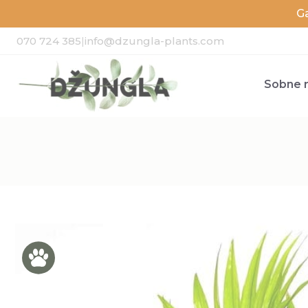
G
070 724 385
|
info@dzungla-plants.com
Sobne r