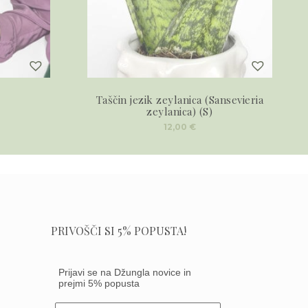
Taščin jezik zeylanica (Sansevieria
zeylanica) (S)
12,00
€
PRIVOŠČI SI 5% POPUSTA!
Prijavi se na Džungla novice in
prejmi 5% popusta