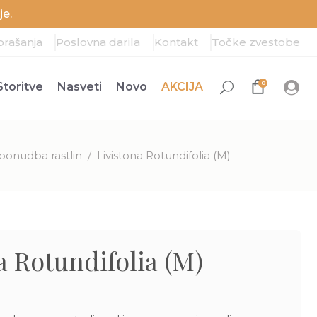
e.
prašanja
Poslovna darila
Kontakt
Točke zvestobe
0
Storitve
Nasveti
Novo
AKCIJA
ponudba rastlin
/
Livistona Rotundifolia (M)
a Rotundifolia (M)