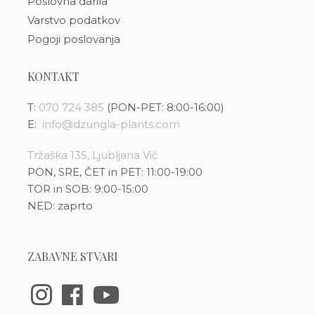
Poslovna darila
Varstvo podatkov
Pogoji poslovanja
KONTAKT
T:
070 724 385
(PON-PET: 8:00-16:00)
E:
info@dzungla-plants.com
Tržaška 135, Ljubljana Vič
PON, SRE, ČET in PET: 11:00-19:00
TOR in SOB: 9:00-15:00
NED: zaprto
ZABAVNE STVARI