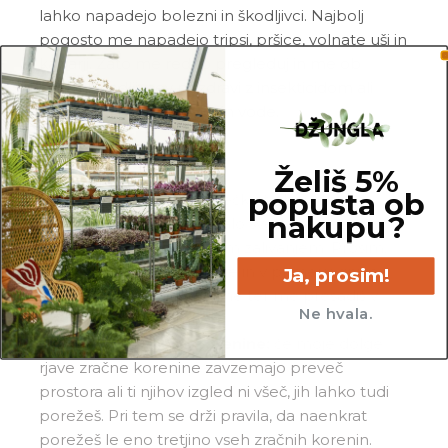
lahko napadejo bolezni in škodljivci. Najbolj
pogosto me napadejo tripsi, pršice, volnate uši in
kaparji. Zato me redno pregleduj in me ob
znakih škodljivcev pozdravi z insekticidom ali
mešanico
Neem tonika
in vode.
Pogoste težave
Želiš 5%
popusta ob
Rumeni listi:
liste največkrat obarvam
nakupu?
rumeno, ko imam premalo svetlobe v
kombinaciji s prepogostim zalivanjem. Prosim,
da preveriš moje korenine in v primeru gnitja
Ja, prosim!
porežeš vse gnile korenine ter me presadiš v
Ne hvala.
svežo in zračno zemljo.
Predolge zračne korenine:
če moje dolge
rjave zračne korenine zavzemajo preveč
prostora ali ti njihov izgled ni všeč, jih lahko tudi
porežeš. Pri tem se drži pravila, da naenkrat
porežeš le eno tretjino vseh zračnih korenin.