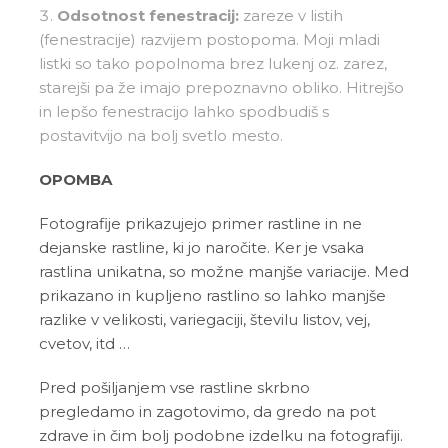
Odsotnost fenestracij:
zareze v listih
(fenestracije) razvijem postopoma. Moji mladi
listki so tako popolnoma brez lukenj oz. zarez,
starejši pa že imajo prepoznavno obliko. Hitrejšo
in lepšo fenestracijo lahko spodbudiš s
postavitvijo na bolj svetlo mesto.
OPOMBA
Fotografije prikazujejo primer rastline in ne
dejanske rastline, ki jo naročite. Ker je vsaka
rastlina unikatna, so možne manjše variacije. Med
prikazano in kupljeno rastlino so lahko manjše
razlike v velikosti, variegaciji, številu listov, vej,
cvetov, itd …
Pred pošiljanjem vse rastline skrbno
pregledamo in zagotovimo, da gredo na pot
zdrave in čim bolj podobne izdelku na fotografiji.