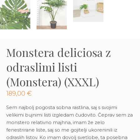
3D tiskani lonci
Preberi prispevek
,00
€
Dodaj v košarico
Monstera deliciosa z
odraslimi listi
(Monstera) (XXXL)
189,00
€
Sem najbolj pogosta sobna rastlina, saj s svojimi
velikimi bujnimi listi izgledam čudovito. Čeprav sem za
monstero relativno majhna, imam že zelo
fenestrirane liste, saj so me gojitelji ukoreninili iz
odraslih listov. Ko imam dovolj svetlobe, ta posebna