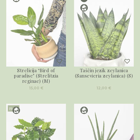
Strelicija ‘Bird of
Taščin jezik zeylanica
paradise’ (Strelitzia
(Sansevieria zeylanica) (S)
reginae) (M)
15,00
€
12,00
€
Novo