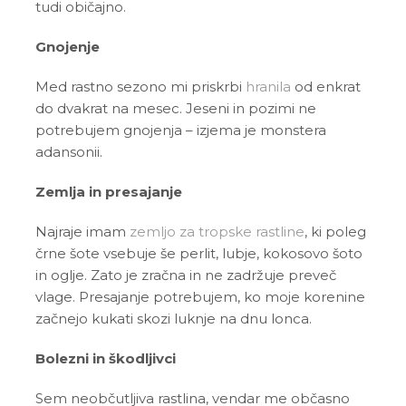
tudi običajno.
Gnojenje
Med rastno sezono mi priskrbi
hranila
od enkrat
do dvakrat na mesec. Jeseni in pozimi ne
potrebujem gnojenja – izjema je monstera
adansonii.
Zemlja in presajanje
Najraje imam
zemljo za tropske rastline
, ki poleg
črne šote vsebuje še perlit, lubje, kokosovo šoto
in oglje. Zato je zračna in ne zadržuje preveč
vlage. Presajanje potrebujem, ko moje korenine
začnejo kukati skozi luknje na dnu lonca.
Bolezni in škodljivci
Sem neobčutljiva rastlina, vendar me občasno