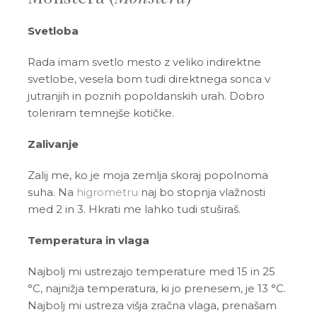
Svetloba
Rada imam svetlo mesto z veliko indirektne
svetlobe, vesela bom tudi direktnega sonca v
jutranjih in poznih popoldanskih urah. Dobro
toleriram temnejše kotičke.
Zalivanje
Zalij me, ko je moja zemlja skoraj popolnoma
suha. Na
higrometru
naj bo stopnja vlažnosti
med 2 in 3. Hkrati me lahko tudi stuširaš.
Temperatura in vlaga
Najbolj mi ustrezajo temperature med 15 in 25
°C, najnižja temperatura, ki jo prenesem, je 13 °C.
Najbolj mi ustreza višja zračna vlaga, prenašam