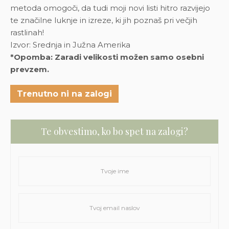
metoda omogoči, da tudi moji novi listi hitro razvijejo
te značilne luknje in izreze, ki jih poznaš pri večjih
rastlinah!
Izvor: Srednja in Južna Amerika
*Opomba: Zaradi velikosti možen samo osebni
prevzem.
Trenutno ni na zalogi
Te obvestimo, ko bo spet na zalogi?