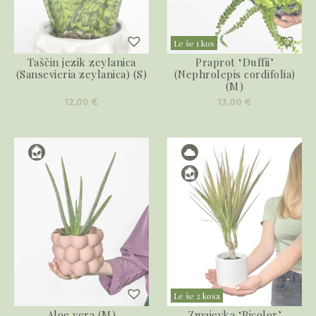
Le še 1 kos
Taščin jezik zeylanica
Praprot ‘Duffii’
(Sansevieria zeylanica) (S)
(Nephrolepis cordifolia)
(M)
12,00
€
13,00
€
Le še 2 kosa
Aloe vera (M)
Zmajevka ‘Bicolor’