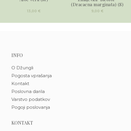
(Dracaena marginata) (S)
13,00
€
9,00
€
INFO
O Džungli
Pogosta vprašanja
Kontakt
Poslovna darila
Varstvo podatkov
Pogoji poslovanja
KONTAKT