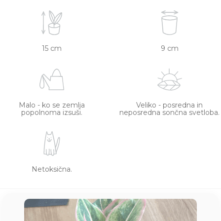
15 cm
9 cm
Malo - ko se zemlja
Veliko - posredna in
popolnoma izsuši.
neposredna sončna svetloba.
Netoksična.