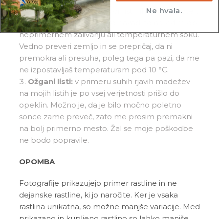
Ne hvala.
Vihanje listov:
če se moji listi vihajo navznoter,
so lahko razlogi različni. Po navadi to naredim ob
neprimernem zalivanju ali temperaturnem šoku.
Vedno preveri zemljo in se prepričaj, da ni
premokra ali presuha, poleg tega pa pazi, da me
ne izpostavljaš temperaturam pod 10 °C.
Ožgani listi:
v primeru suhih rjavih madežev
na mojih listih je po vsej verjetnosti prišlo do
opeklin. Možno je, da je bilo močno poletno
sonce zame preveč, zato me prosim premakni
na bolj primerno mesto. Žal se moje poškodbe
ne bodo popravile.
OPOMBA
Fotografije prikazujejo primer rastline in ne
dejanske rastline, ki jo naročite. Ker je vsaka
rastlina unikatna, so možne manjše variacije. Med
prikazano in kupljeno rastlino so lahko manjše