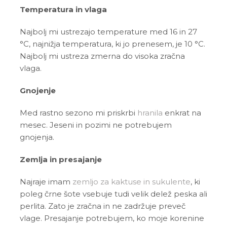
Temperatura in vlaga
Najbolj mi ustrezajo temperature med 16 in 27
°C, najnižja temperatura, ki jo prenesem, je 10 °C.
Najbolj mi ustreza zmerna do visoka zračna
vlaga.
Gnojenje
Med rastno sezono mi priskrbi
hranila
enkrat na
mesec. Jeseni in pozimi ne potrebujem
gnojenja.
Zemlja in presajanje
Najraje imam
zemljo za kaktuse in sukulente
, ki
poleg črne šote vsebuje tudi velik delež peska ali
perlita. Zato je zračna in ne zadržuje preveč
vlage. Presajanje potrebujem, ko moje korenine