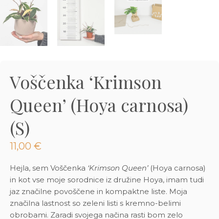
3D tiskani lonci
Preberi prispevek
,00
€
Dodaj v košarico
Voščenka ‘Krimson
Queen’ (Hoya carnosa)
(S)
11,00
€
Hejla, sem Voščenka
‘Krimson Queen’
(Hoya carnosa)
in kot vse moje sorodnice iz družine Hoya, imam tudi
jaz značilne povoščene in kompaktne liste. Moja
značilna lastnost so zeleni listi s kremno-belimi
obrobami. Zaradi svojega načina rasti bom zelo