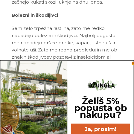
začnejo kukati skozi luknje na dnu lonca.
Bolezni in škodljivci
Sem zelo trpežna rastlina, zato me redko
napadejo bolezni in škodljivci. Najbolj pogosto
me napadejo pršice prelke, kaparji, listne uši in
volnate uši. Zato me redno pregleduj in me ob
znakih škodljivcev pozdravi z insekticidom ali
mešanico
Neem tonika
in vode.
Pogoste težave
Gnitje:
če si opazil_a gnitje mojih listov in/ali
korenin, si me po vsej verjetnosti prekomerno
Želiš 5%
popusta ob
zalil_a, ali pa me nisi zalival_a z namakanjem.
nakupu?
Prosim, da porežeš vse gnile korenine in liste ter
me premestiš v popolnoma svežo in zračno
zemljo. Od sedaj naprej me, prosim, zalivaj manj
Ja, prosim!
pogosto.