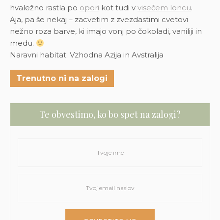
hvaležno rastla po
opori
kot tudi v
visečem loncu
.
Aja, pa še nekaj – zacvetim z zvezdastimi cvetovi
nežno roza barve, ki imajo vonj po čokoladi, vaniliji in
medu.
Naravni habitat: Vzhodna Azija in Avstralija
Trenutno ni na zalogi
Te obvestimo, ko bo spet na zalogi?