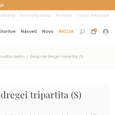
e.
prašanja
Poslovna darila
Kontakt
Točke zvestobe
0
Storitve
Nasveti
Novo
AKCIJA
nudba rastlin
/
Begonia dregei tripartita (S)
dregei tripartita (S)