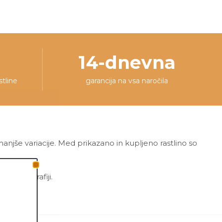
14-dnevna
stline
garancija na vsa naročila
 manjše variacije. Med prikazano in kupljeno rastlino so
a fotografiji.