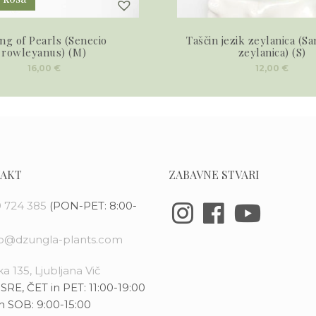
ing of Pearls (Senecio
Taščin jezik zeylanica (Sa
rowleyanus) (M)
zeylanica) (S)
16,00
€
12,00
€
AKT
ZABAVNE STVARI
 724 385
(PON-PET: 8:00-
fo@dzungla-plants.com
a 135, Ljubljana Vič
SRE, ČET in PET: 11:00-19:00
n SOB: 9:00-15:00