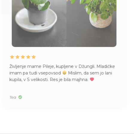
Življenje mame Pileje, kupljene v Džungli. Mladičke
imam pa tudi vsepovsod
Mislim, da sem jo lani
kupila, v S velikosti. Res je bila majhna.
Tea