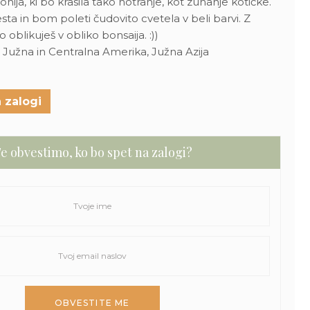
ija, ki bo krasila tako notranje, kot zunanje kotičke.
 in bom poleti čudovito cvetela v beli barvi. Z
oblikuješ v obliko bonsaija. :))
a, Južna in Centralna Amerika, Južna Azija
 zalogi
e obvestimo, ko bo spet na zalogi?