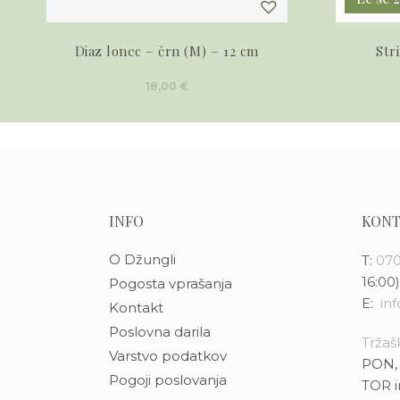
Diaz lonec – črn (M) – 12 cm
Str
18,00
€
INFO
KONT
O Džungli
T:
070
16:00)
Pogosta vprašanja
E:
in
Kontakt
Poslovna darila
Tržašk
Varstvo podatkov
PON, 
Pogoji poslovanja
TOR i