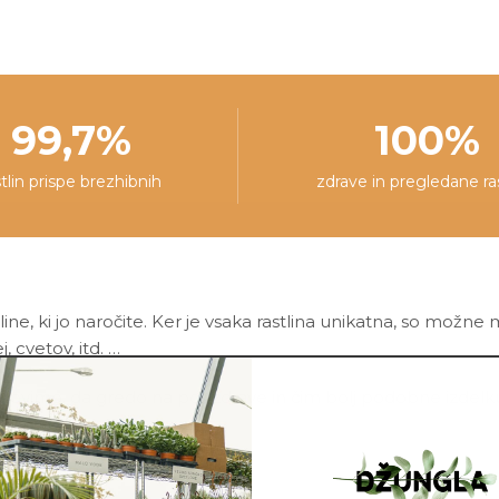
99,7%
100%
stlin prispe brezhibnih
zdrave in pregledane ra
line, ki jo naročite. Ker je vsaka rastlina unikatna, so možne
j, cvetov, itd. …
ovimo, da gredo na pot zdrave in čim bolj podobne izdelku n
asni lonec ni vključen v ceno.