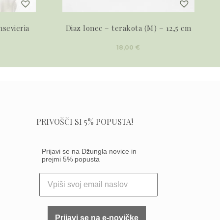
nsevieria
Diaz lonec – terakota (M) – 12,5 cm
18,00
€
PRIVOŠČI SI 5% POPUSTA!
Prijavi se na Džungla novice in
prejmi 5% popusta
Prijavi se na e-novičke