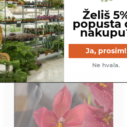
Želiš 5
popusta 
nakupu
cm
Srednje - kadar se zemlja
Srednje - s
skoraj popolnoma izsuši.
indirektn
Ja, prosim!
Ne hvala.