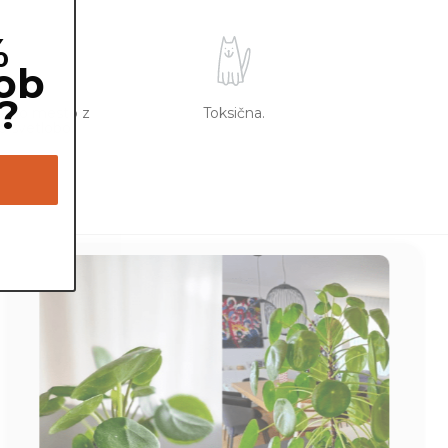
%
ob
?
vetlo mesto z
Toksična.
o svetlobo.