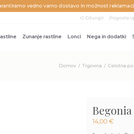
arantiramo vedno varno dostavo in možnost reklamacij
O Džungli
Pogosta v
astline
Zunanje rastline
Lonci
Nega in dodatki
Domov
/
Trgovina
/
Celotna po
Begonia 
14,00
€