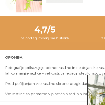
4,7/5
na podlagi mnenj naših strank
ra
OPOMBA
Fotografije prikazujejo primer rastline in ne dejanske rast
lahko manjše razlike v velikosti, variegaciji, številu listov, ve
Pred pošiljanjem vse rastline skrbno pregledamo in zagot
Vse rastline so primarno v plastičnih sadilnih lončkih. Okr