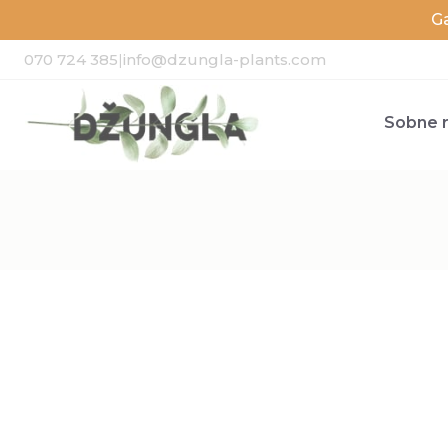
G
070 724 385
|
info@dzungla-plants.com
Sobne r