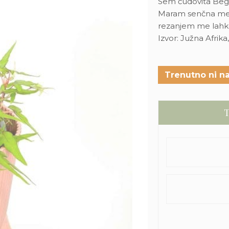
Sem čudovita Begon
Maram senčna mesta
rezanjem me lahko 
Izvor: Južna Afrik
Trenutno ni na
T