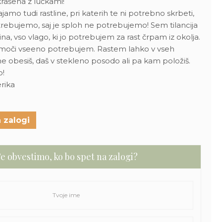
rašena z lučkami!
ajamo tudi rastline, pri katerih te ni potrebno skrbeti,
trebujemo
, saj je sploh ne potrebujemo! Sem tilancija
ina, vso vlago, ki jo potrebujem za rast črpam iz okolja.
omoči vseeno potrebujem. Rastem lahko v vseh
e obesiš, daš v stekleno posodo ali pa kam položiš.
o!
rika
 zalogi
e obvestimo, ko bo spet na zalogi?