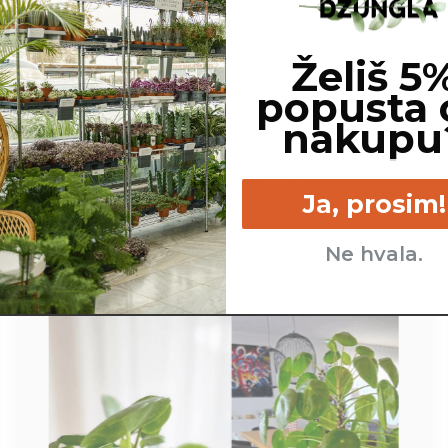
Želiš 5
popusta 
nakupu
cm
Malo - lahko me pršiš z vodo
Srednje - pos
ali enkrat tedensko namočiš
v vodo za par minut.
Ja, prosim!
Ne hvala.