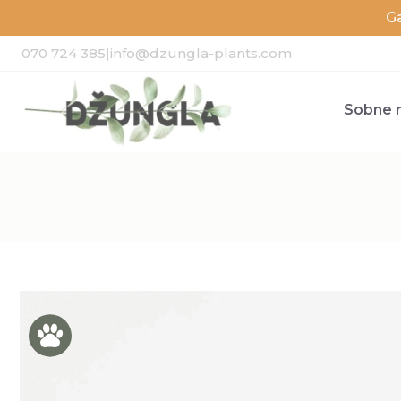
G
070 724 385
|
info@dzungla-plants.com
Sobne r