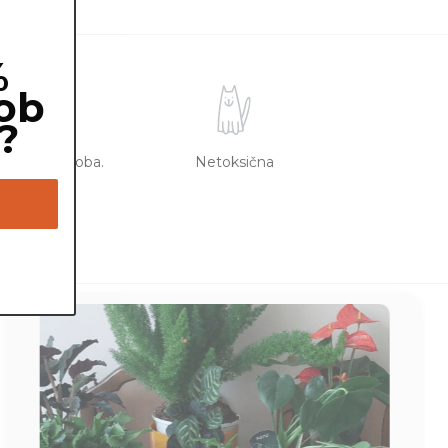
%
ob
?
redna svetloba.
Netoksična