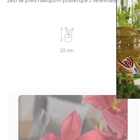
zato se pred nakupom posvetujte z veterinarjem.
23 cm
11 