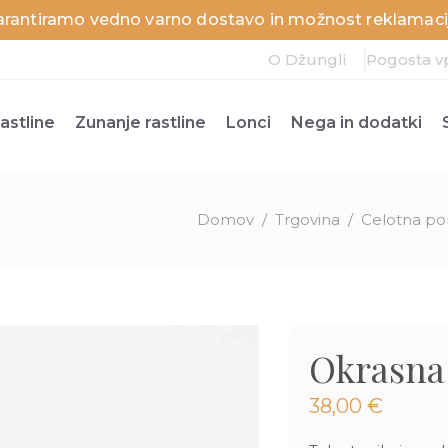
arantiramo vedno varno dostavo in možnost reklamacij
O Džungli
Pogosta v
astline
Zunanje rastline
Lonci
Nega in dodatki
Domov
/
Trgovina
/
Celotna po
Okrasna 
38,00
€