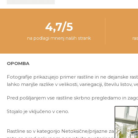
4,7/5
na podlagi mnenj naših strank
ra
OPOMBA
Fotografije prikazujejo primer rastline in ne dejanske rast
lahko manjše razlike v velikosti, variegaciji, številu listov, ve
Pred pošiljanjem vse rastline skrbno pregledamo in zagot
Stojalo je vključeno v ceno.
Rastline so v kategorijo Netoksične/prijazne za živali uvr