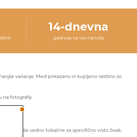
14-dnevna
stline
garancija na vsa naročila
 manjše variacije. Med prikazano in kupljeno rastlino so
a fotografiji.
 so lahko še vedno toksične za specifično vrsto živali,