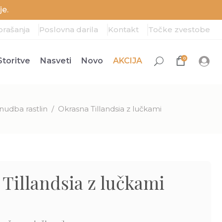
e.
prašanja
Poslovna darila
Kontakt
Točke zvestobe
0
Storitve
Nasveti
Novo
AKCIJA
nudba rastlin
/
Okrasna Tillandsia z lučkami
Tillandsia z lučkami