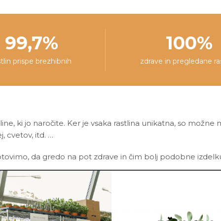
pakiranja.
99,7%
100%
stlin prispe brezhibnih
zdrave in pregledane ra
line, ki jo naročite. Ker je vsaka rastlina unikatna, so možne
j, cvetov, itd. …
ovimo, da gredo na pot zdrave in čim bolj podobne izdelku n
ščene na podlagi dostopnih spletnih virov. Netoksične rastline