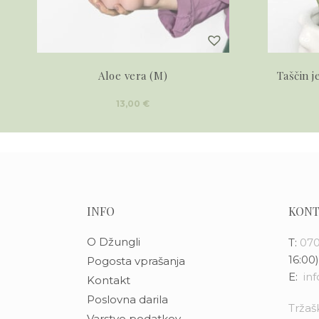
Aloe vera (M)
Taščin j
13,00
€
INFO
KONT
O Džungli
T:
070
16:00)
Pogosta vprašanja
E:
in
Kontakt
Poslovna darila
Tržašk
Varstvo podatkov