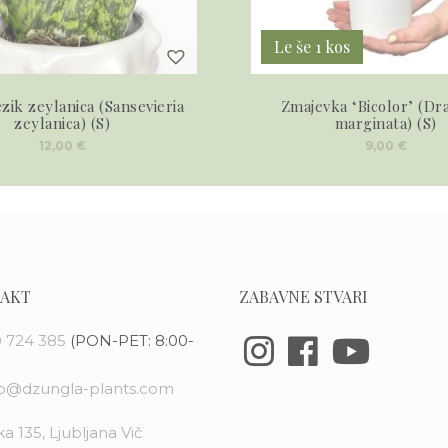
Le še 1 kos
ezik zeylanica (Sansevieria
Zmajevka ‘Bicolor’ (Dr
zeylanica) (S)
marginata) (S)
12,00
€
9,00
€
AKT
ZABAVNE STVARI
 724 385
(PON-PET: 8:00-
fo@dzungla-plants.com
a 135, Ljubljana Vič