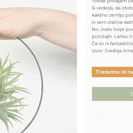
Tokrat prihajam ok
Si vedel/a, da obst
kakšno zemljo po
in sem zračna rastl
No, malo tvoje p
položajih. Lahko m
Če to ni fantastičn
Izvor: Srednja Ame
Trenutno ni na
T