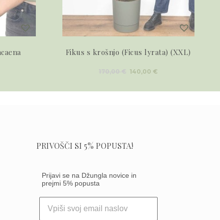
acaena
Fikus s krošnjo (Ficus lyrata) (XXL)
Izvirna
Trenutna
170,00
€
140,00
€
cena
cena
je
je:
bila:
140,00 €.
170,00 €.
PRIVOŠČI SI 5% POPUSTA!
Prijavi se na Džungla novice in
prejmi 5% popusta