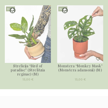
Novo
Novo
Strelicija ‘Bird of
Monstera ‘Monkey Mask’
paradise’ (Strelitzia
(Monstera adansonii) (M)
reginae) (M)
15,00
€
15,00
€