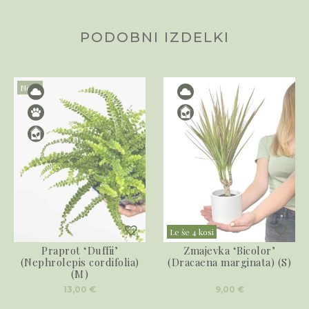
PODOBNI IZDELKI
Novo
Le še 4 kosi
Praprot ‘Duffii’
Zmajevka ‘Bicolor’
(Nephrolepis cordifolia)
(Dracaena marginata) (S)
(M)
13,00
€
9,00
€