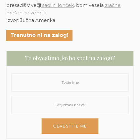
presadiš v večji
sadilni lonček
, bom vesela
zračne
mešanice zemlje
.
Izvor: Južna Amerika
Trenutno ni na zalogi
Te obvestimo, ko bo spet na zalogi?