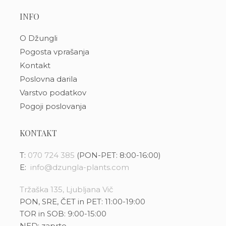
INFO
O Džungli
Pogosta vprašanja
Kontakt
Poslovna darila
Varstvo podatkov
Pogoji poslovanja
KONTAKT
T:
070 724 385
(PON-PET: 8:00-16:00)
E:
info@dzungla-plants.com
Tržaška 135, Ljubljana Vič
PON, SRE, ČET in PET: 11:00-19:00
TOR in SOB: 9:00-15:00
NED: zaprto