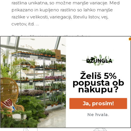
rastlina unikatna, so možne manjše variacije. Med
prikazano in kupljeno rastlino so lahko manjše
razlike v velikosti, variegaciji, številu listov, vej,
cvetov, itd. …
Pred pošiljanjem vse rastline skrbno
pregledamo in zagotovimo, da gredo na pot
zdrave in čim bolj podobne izdelku na fotografiji.
Vse rastline so primarno v plastičnih sadilnih
lončkih. Okrasni lonec ni vključen v ceno.
Želiš 5%
popusta ob
nakupu?
Ja, prosim!
70 cm
17 cm
Ne hvala.