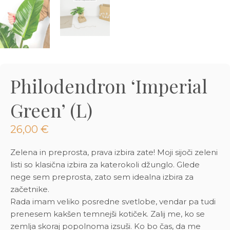
3D tiskani lonci
Preberi prispevek
,00
€
Dodaj v košarico
Philodendron ‘Imperial
Green’ (L)
26,00
€
Zelena in preprosta, prava izbira zate! Moji sijoči zeleni
listi so klasična izbira za katerokoli džunglo. Glede
nege sem preprosta, zato sem idealna izbira za
začetnike.
Rada imam veliko posredne svetlobe, vendar pa tudi
prenesem kakšen temnejši kotiček. Zalij me, ko se
zemlja skoraj popolnoma izsuši. Ko bo čas, da me