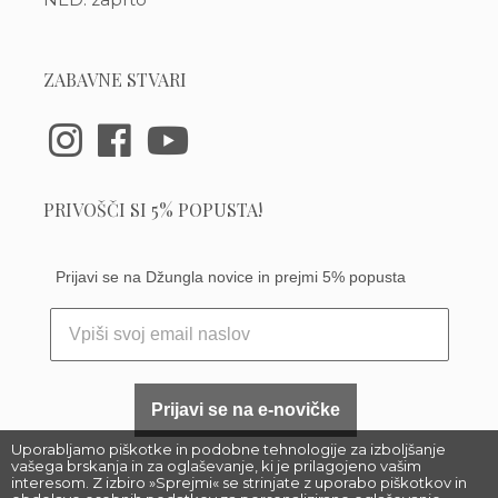
ZABAVNE STVARI
PRIVOŠČI SI 5% POPUSTA!
Prijavi se na Džungla novice in prejmi 5% popusta
Prijavi se na e-novičke
Uporabljamo piškotke in podobne tehnologije za izboljšanje
vašega brskanja in za oglaševanje, ki je prilagojeno vašim
interesom. Z izbiro »Sprejmi« se strinjate z uporabo piškotkov in