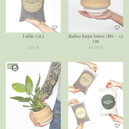
Lubje (2L)
Sadna kupa lonec (M) – 12
cm
5,00
€
20,00
€
Novo