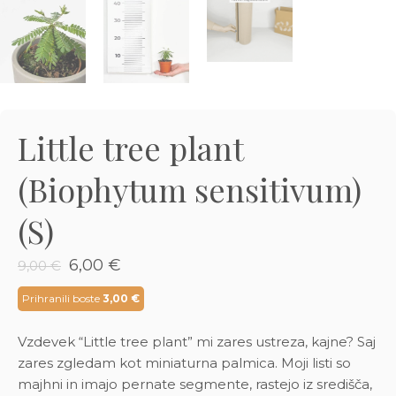
3D tiskani lonci
Preberi prispevek
,00
€
Dodaj v košarico
Little tree plant
(Biophytum sensitivum)
(S)
Izvirna
Trenutna
6,00
€
9,00
€
cena
cena
je
je:
Prihranili boste
3,00
€
bila:
6,00 €.
9,00 €.
Vzdevek “Little tree plant” mi zares ustreza, kajne? Saj
zares zgledam kot miniaturna palmica. Moji listi so
majhni in imajo pernate segmente, rastejo iz središča,