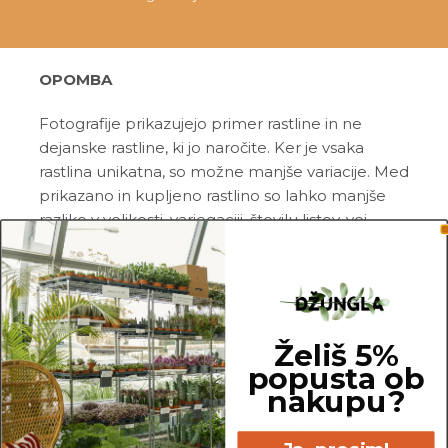
OPOMBA
Fotografije prikazujejo primer rastline in ne
dejanske rastline, ki jo naročite. Ker je vsaka
rastlina unikatna, so možne manjše variacije. Med
prikazano in kupljeno rastlino so lahko manjše
razlike v velikosti, variegaciji, številu listov, vej,
cvetov, itd …
Pred pošiljanjem vse rastline skrbno
pregledamo in zagotovimo, da gredo na pot
zdrave in čim bolj podobne izdelku na fotografiji.
Želiš 5%
popusta ob
Vse rastline so primarno v plastičnih sadilnih
nakupu?
lončkih. Višino sadilnega lonca je možno razbrati
iz slike z metrom. Okrasni lonec ni vključen v