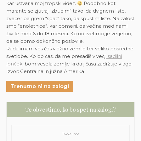
kar ustvarja moj tropski videz.
Podobno kot
marante se zjutraj “zbudim” tako, da dvignem liste,
zvečer pa grem “spat” tako, da spustim liste. Na žalost
smo “enoletnice”, kar pomeni, da večina med nami
živi le med 6 do 18 meseci. Ko odcvetimo, je verjetno,
da se bomo dokončno poslovile.
Rada imam ves čas vlažno zemljo ter veliko posredne
svetlobe. Ko bo čas, da me presadiš v večji
sadilni
lonček
, bom vesela zemlje ki dalj časa zadržuje vlago.
Izvor: Centralna in južna Amerika
Trenutno ni na zalogi
Te obvestimo, ko bo spet na zalogi?