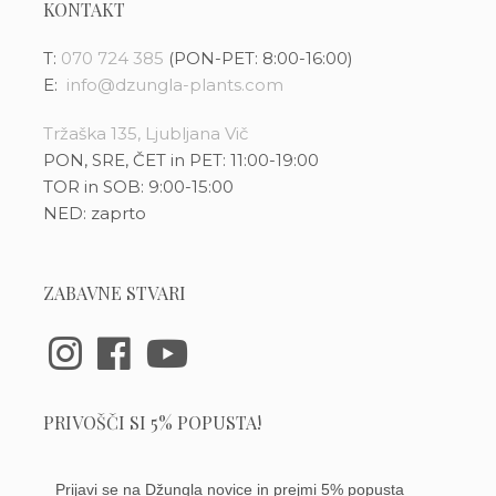
KONTAKT
T:
070 724 385
(PON-PET: 8:00-16:00)
E:
info@dzungla-plants.com
Tržaška 135, Ljubljana Vič
PON, SRE, ČET in PET: 11:00-19:00
TOR in SOB: 9:00-15:00
NED: zaprto
ZABAVNE STVARI
PRIVOŠČI SI 5% POPUSTA!
Prijavi se na Džungla novice in prejmi 5% popusta