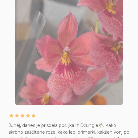
Juhej, danes je prispela pošiljka iz Džungle
. Kako
skrbno zaščitene rože, kako lepi primerki, kakšen vonj po