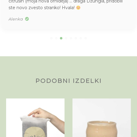
citrusih (moja nova orhideja) … draga Džungla, pridobili
ste novo zvesto stranko! Hvala!
Alenka
PODOBNI IZDELKI