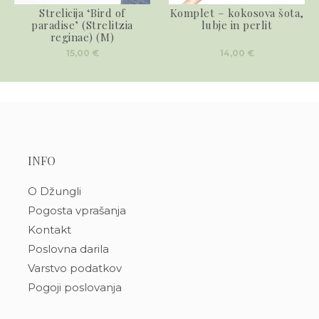
Strelicija ‘Bird of
Komplet – kokosova šota,
paradise’ (Strelitzia
lubje in perlit
reginae) (M)
15,00
€
14,00
€
INFO
O Džungli
Pogosta vprašanja
Kontakt
Poslovna darila
Varstvo podatkov
Pogoji poslovanja