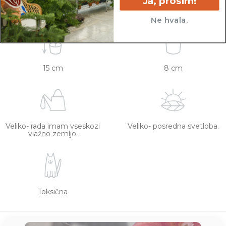
Ja, prosim!
ceno.
Ne hvala.
15 cm
8 cm
Veliko- rada imam vseskozi
Veliko- posredna svetloba.
vlažno zemljo.
Toksična