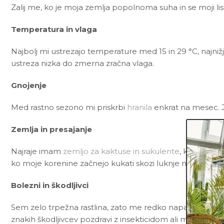
Zalij me, ko je moja zemlja popolnoma suha in se moji li
Temperatura in vlaga
Najbolj mi ustrezajo temperature med 15 in 29 °C, najniž
ustreza nizka do zmerna zračna vlaga.
Gnojenje
Med rastno sezono mi priskrbi
hranila
enkrat na mesec. 
Zemlja in presajanje
Najraje imam
zemljo za kaktuse in sukulente
, ki poleg č
ko moje korenine začnejo kukati skozi luknje na dnu lon
Bolezni in škodljivci
Sem zelo trpežna rastlina, zato me redko napadejo bolezn
znakih škodljivcev pozdravi z insekticidom ali mešanico
N