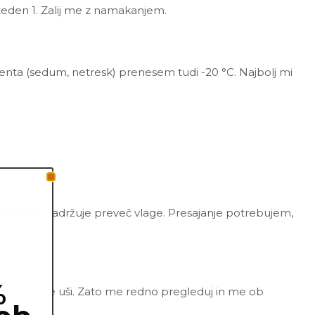
 teden 1. Zalij me z namakanjem.
lenta (sedum, netresk) prenesem tudi -20 °C. Najbolj mi
zračna in ne zadržuje preveč vlage. Presajanje potrebujem,
%
e in volnate uši. Zato me redno pregleduj in me ob