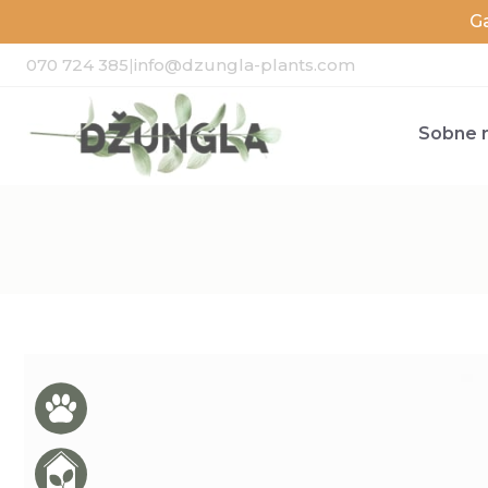
G
070 724 385
|
info@dzungla-plants.com
Sobne r