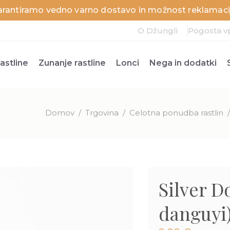
arantiramo vedno varno dostavo in možnost reklamacij
O Džungli
Pogosta v
astline
Zunanje rastline
Lonci
Nega in dodatki
Domov
/
Trgovina
/
Celotna ponudba rastlin
Silver D
danguyi)