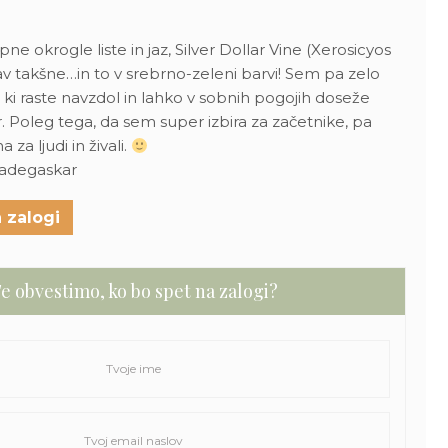
upne okrogle liste in jaz, Silver Dollar Vine (Xerosicyos
v takšne…in to v srebrno-zeleni barvi! Sem pa zelo
, ki raste navzdol in lahko v sobnih pogojih doseže
. Poleg tega, da sem super izbira za začetnike, pa
za ljudi in živali.
Madegaskar
 zalogi
e obvestimo, ko bo spet na zalogi?