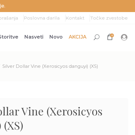
e.
prašanja
Poslovna darila
Kontakt
Točke zvestobe
0
Storitve
Nasveti
Novo
AKCIJA
/
Silver Dollar Vine (Xerosicyos danguyi) (XS)
ollar Vine (Xerosicyos
 (XS)