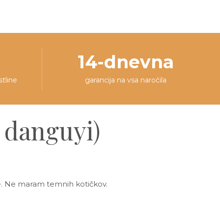
14-dnevna
stline
garancija na vsa naročila
s danguyi)
e. Ne maram temnih kotičkov.