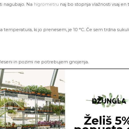
sti nagubajo. Na
higrometru
naj bo stopnja vlažnosti vsaj en
ja temperatura, ki jo prenesem, je 10 °C. Če sem trdna suku
Jeseni in pozimi ne potrebujem gnojenja.
rne šote vsebuje tudi velik delež peska ali perlita. Zato je 
ca.
Želiš 5
i in škodljivci. Najbolj pogosto me napadejo kaparji, pršic
eem tonika
in vode.