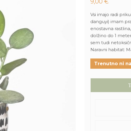
9,00
€
Vsi imajo radi prik
danguyi) imam pra
enostavna rastlina
dolžino do 1 meter
sem tudi netoksična 
Naravni habitat: 
Trenutno ni na
T