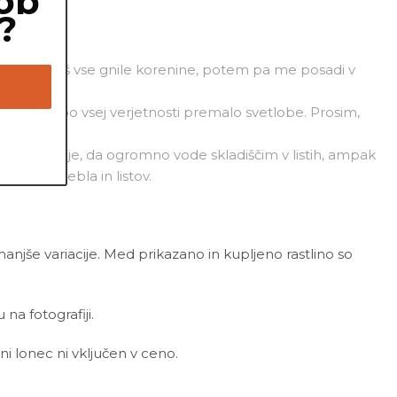
ob
?
m, da odstraniš vse gnile korenine, potem pa me posadi v
ta, imam po vsej verjetnosti premalo svetlobe. Prosim,
vanje. Res je, da ogromno vode skladiščim v listih, ampak
nitje stebla in listov.
 manjše variacije. Med prikazano in kupljeno rastlino so
a fotografiji.
ni lonec ni vključen v ceno.