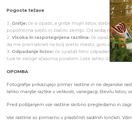
Pogoste težave
Gnitje:
če si opazil_a gnitje mojih listov, stebel in/al
popolnoma svežo in zračno zemljo. Od sedaj naprej me, 
Visoka in razpotegnjena rastlina:
če opažaš, da sem 
da me premakneš na bolj svetlo mesto, golo steblo pa la
Odpadanje listov:
če opažaš hitro odpadanje mojih lis
tudi te zaloge sčasoma porabim. Liste lahko odvržem tudi 
OPOMBA
Fotografije prikazujejo primer rastline in ne dejanske rast
lahko manjše razlike v velikosti, variegaciji, številu listov, v
Pred pošiljanjem vse rastline skrbno pregledamo in zagot
Vse rastline so primarno v plastičnih sadilnih lončkih. Viš