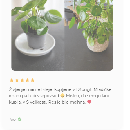
Življenje mame Pileje, kupljene v Džungli. Mladičke
imam pa tudi vsepovsod
Mislim, da sem jo lani
kupila, v S velikosti. Res je bila majhna.
Tea