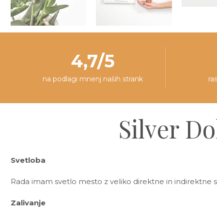
4,7/5
na podlagi mnenj naših strank
ra
Silver Do
Svetloba
Rada imam svetlo mesto z veliko direktne in indirektn
Zalivanje