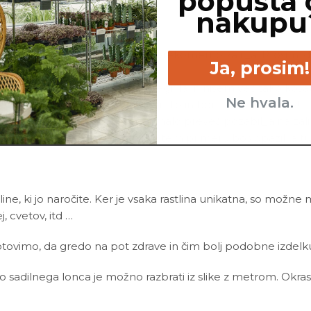
popusta 
nakupu
i korenin, si me po vsej verjetnosti prekomerno zalil_a. Prosi
Ja, prosim!
prosim, zalivaj manj pogosto.
se v tvoji negi nekoliko razpotegnila in nisem več tako koša
Ne hvala.
hko zakoplješ tudi globje v zemljo in bom spet kot nova!
tov, te hočem opozoriti, da si malo preveč pozabil_a na zali
pri prepogostem zalivanju, v tem primeru boš opazil_a tudi g
line, ki jo naročite. Ker je vsaka rastlina unikatna, so možne
ej, cvetov, itd …
ovimo, da gredo na pot zdrave in čim bolj podobne izdelku n
ino sadilnega lonca je možno razbrati iz slike z metrom. Okras