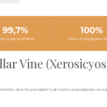
99,7%
100%
stlin prispe brezhibnih
zdrave in pregledane ra
llar Vine (Xerosicyo
e svetlobe, dobr3o prenašam tudi močno popoldansko sonc