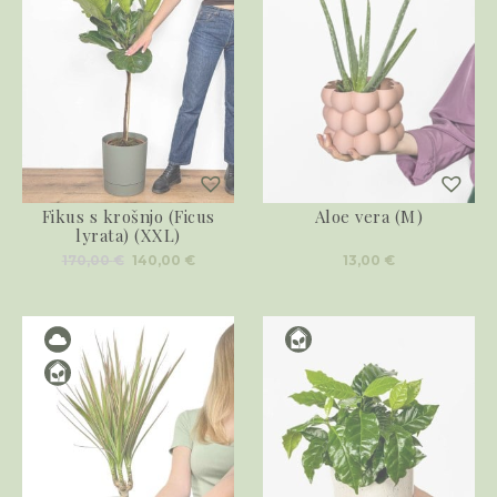
Fikus s krošnjo (Ficus
Aloe vera (M)
lyrata) (XXL)
Izvirna
Trenutna
170,00
€
140,00
€
13,00
€
cena
cena
je
je:
bila:
140,00 €.
170,00 €.