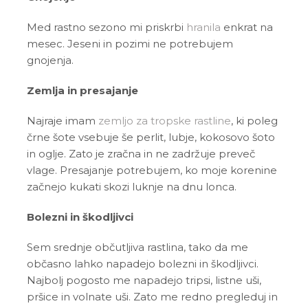
Med rastno sezono mi priskrbi
hranila
enkrat na
mesec. Jeseni in pozimi ne potrebujem
gnojenja.
Zemlja in presajanje
Najraje imam
zemljo za tropske rastline
, ki poleg
črne šote vsebuje še perlit, lubje, kokosovo šoto
in oglje. Zato je zračna in ne zadržuje preveč
vlage. Presajanje potrebujem, ko moje korenine
začnejo kukati skozi luknje na dnu lonca.
Bolezni in škodljivci
Sem srednje občutljiva rastlina, tako da me
občasno lahko napadejo bolezni in škodljivci.
Najbolj pogosto me napadejo tripsi, listne uši,
pršice in volnate uši. Zato me redno pregleduj in