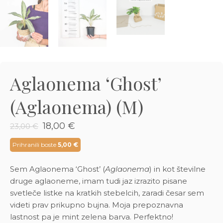
3D tiskani lonci
Preberi prispevek
,00
€
Dodaj v košarico
Aglaonema ‘Ghost’
(Aglaonema) (M)
Izvirna
Trenutna
18,00
€
23,00
€
cena
cena
je
je:
Prihranili boste
5,00
€
bila:
18,00 €.
23,00 €.
Sem Aglaonema ‘Ghost’ (
Aglaonema
) in kot številne
druge aglaoneme, imam tudi jaz izrazito pisane
svetleče listke na kratkih stebelcih, zaradi česar sem
videti prav prikupno bujna. Moja prepoznavna
lastnost pa je mint zelena barva. Perfektno!