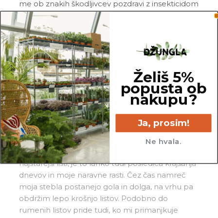
me ob znakih škodljivcev pozdravi z insekticidom
ali mešanico
Neem tonika
in vode.
Pogoste težave
Gnitje:
če opaziš, da mi gnijejo in odpadajo
spodnji listi, medtem ko je moja zemlja precej
Želiš 5%
mokra, si me po vsej verjetnosti preveč zalil_a.
popusta ob
Prosim, da odstraniš vso zemljo in mi porežeš
nakupu?
nagnite korenine, obvezno pa me presadi v
popolnoma svežo in zračno zemljo.
Ja, prosim!
Rumeni listi:
liste največkrat obarvam
rumeno, ko predolgo časa stojim v neprimerni in
Ne hvala.
stalno vlažni zemlji. Če rumenijo samo moji
najstarejši listi, je to lahko tudi posledica krajšanja
dnevov in moje naravne rasti. Čez čas namreč
moja stebla postanejo gola in dolga, na vrhu pa
obdržim lepo krošnjo listov. Podobno do
rumenih listov pride tudi, ko mi primanjkuje