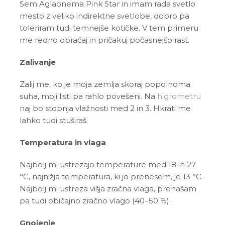
Sem Aglaonema Pink Star in imam rada svetlo
mesto z veliko indirektne svetlobe, dobro pa
toleriram tudi temnejše kotičke. V tem primeru
me redno obračaj in pričakuj počasnejšo rast.
Zalivanje
Zalij me, ko je moja zemlja skoraj popolnoma
suha, moji listi pa rahlo povešeni. Na
higrometru
naj bo stopnja vlažnosti med 2 in 3. Hkrati me
lahko tudi stuširaš.
Temperatura in vlaga
Najbolj mi ustrezajo temperature med 18 in 27
°C, najnižja temperatura, ki jo prenesem, je 13 °C.
Najbolj mi ustreza višja zračna vlaga, prenašam
pa tudi običajno zračno vlago (40–50 %).
Gnojenje