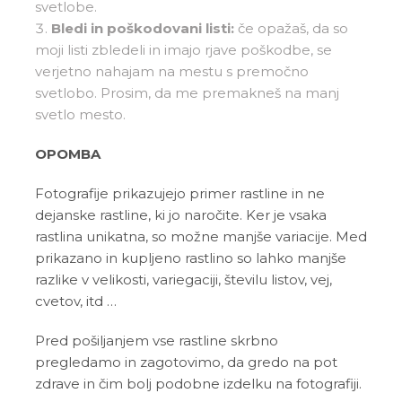
svetlobe.
Bledi in poškodovani listi:
če opažaš, da so
moji listi zbledeli in imajo rjave poškodbe, se
verjetno nahajam na mestu s premočno
svetlobo. Prosim, da me premakneš na manj
svetlo mesto.
OPOMBA
Fotografije prikazujejo primer rastline in ne
dejanske rastline, ki jo naročite. Ker je vsaka
rastlina unikatna, so možne manjše variacije. Med
prikazano in kupljeno rastlino so lahko manjše
razlike v velikosti, variegaciji, številu listov, vej,
cvetov, itd …
Pred pošiljanjem vse rastline skrbno
pregledamo in zagotovimo, da gredo na pot
zdrave in čim bolj podobne izdelku na fotografiji.