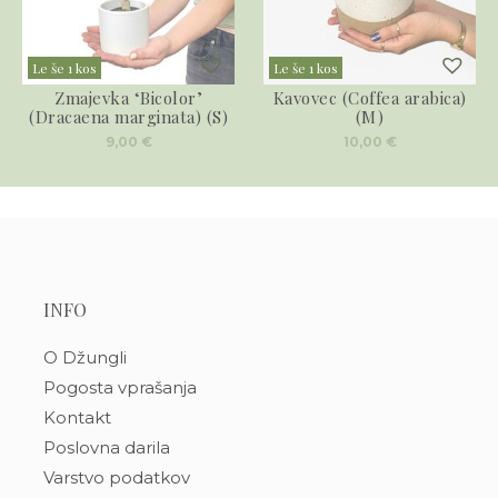
Le še 1 kos
Le še 1 kos
Zmajevka ‘Bicolor’
Kavovec (Coffea arabica)
(Dracaena marginata) (S)
(M)
9,00
€
10,00
€
INFO
O Džungli
Pogosta vprašanja
Kontakt
Poslovna darila
Varstvo podatkov