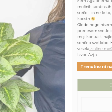
Sem Aglaonema ‘Le
močnih kontrastih 
srečo – in ne le to
koristn
Glede nege nisem z
prenesem svetle i
moji kontrasti naj
sončno svetlobo.
vesela
zračne meš
Izvor: Azija
Trenutno ni na
T