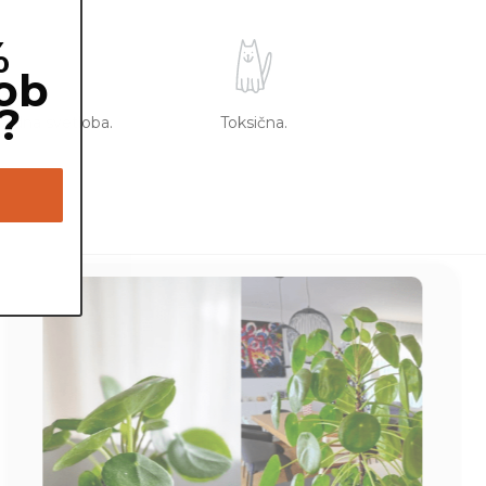
%
ob
?
redna svetloba.
Toksična.