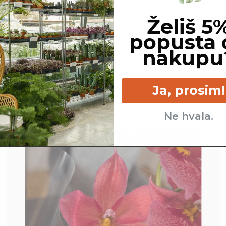
Želiš 5
popusta 
nakupu
cm
Srednje - kadar se zgornji
Srednje - pos
sloj zemlje izsuši.
Ja, prosim!
Ne hvala.