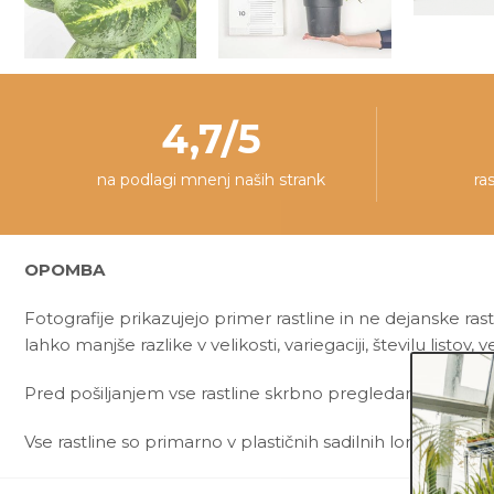
4,7/5
na podlagi mnenj naših strank
ra
OPOMBA
Fotografije prikazujejo primer rastline in ne dejanske rast
lahko manjše razlike v velikosti, variegaciji, številu listov, ve
Pred pošiljanjem vse rastline skrbno pregledamo in zagot
Vse rastline so primarno v plastičnih sadilnih lončkih. Okr