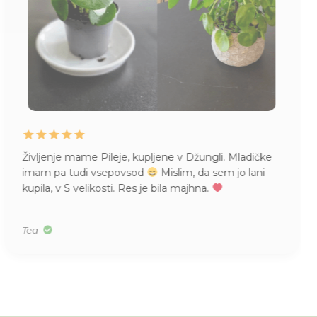
Življenje mame Pileje, kupljene v Džungli. Mladičke
imam pa tudi vsepovsod
Mislim, da sem jo lani
kupila, v S velikosti. Res je bila majhna.
Tea