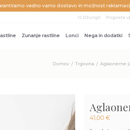
arantiramo vedno varno dostavo in možnost reklamacij
O Džungli
Pogosta v
astline
Zunanje rastline
Lonci
Nega in dodatki
Domov
/
Trgovina
/
Aglaoneme (
Aglaone
41,00
€