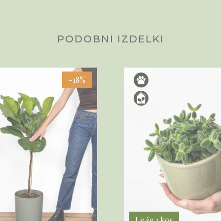
PODOBNI IZDELKI
-18%
Le še 1 kos