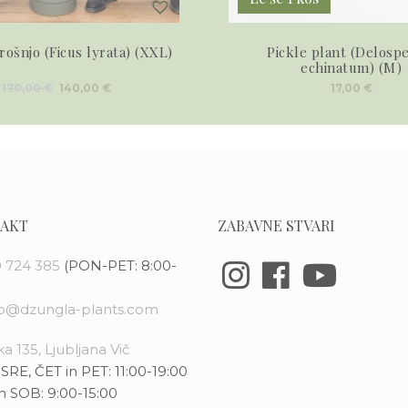
rošnjo (Ficus lyrata) (XXL)
Pickle plant (Delosp
echinatum) (M)
Izvirna
Trenutna
170,00
€
140,00
€
17,00
€
cena
cena
je
je:
bila:
140,00 €.
170,00 €.
AKT
ZABAVNE STVARI
 724 385
(PON-PET: 8:00-
fo@dzungla-plants.com
a 135, Ljubljana Vič
SRE, ČET in PET: 11:00-19:00
n SOB: 9:00-15:00