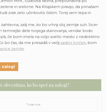
mon Mint’, čudovita ratlina, prepoznavna po
zelene in srebrne. Na Kitajskem pravijo, da prinašam
, tudi zrak zelo učinkovito čistim. Torej sem lepa in
ahtevna, zalij me, ko bo vrhnji sloj zemlje suh. Sicer
n temnejše dele tvojega stanovanja, vendar bodo
lepši, če bom imela na voljo svetlo mesto z nedirektno
Ko bo čas, da me presadiš v večji
sadilni lonček
, bom
anice zemlje
.
 zalogi
e obvestimo, ko bo spet na zalogi?