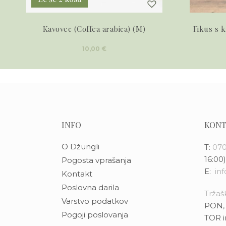
Kavovec (Coffea arabica) (M)
Fikus s k
10,00
€
INFO
KONT
O Džungli
T:
070
16:00)
Pogosta vprašanja
E:
in
Kontakt
Poslovna darila
Tržašk
Varstvo podatkov
PON, 
Pogoji poslovanja
TOR i