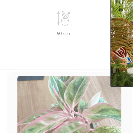
50 cm
19 