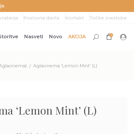
e.
prašanja
Poslovna darila
Kontakt
Točke zvestobe
0
Storitve
Nasveti
Novo
AKCIJA
Aglaonema)
/
Aglaonema ‘Lemon Mint’ (L)
ma ‘Lemon Mint’ (L)