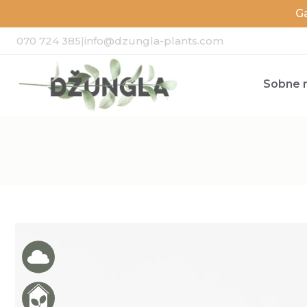
G
070 724 385
|
info@dzungla-plants.com
Sobne r