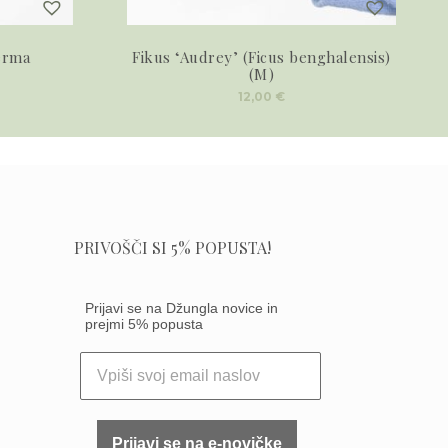
erma
Fikus ‘Audrey’ (Ficus benghalensis)
(M)
12,00
€
PRIVOŠČI SI 5% POPUSTA!
Prijavi se na Džungla novice in
prejmi 5% popusta
Prijavi se na e-novičke