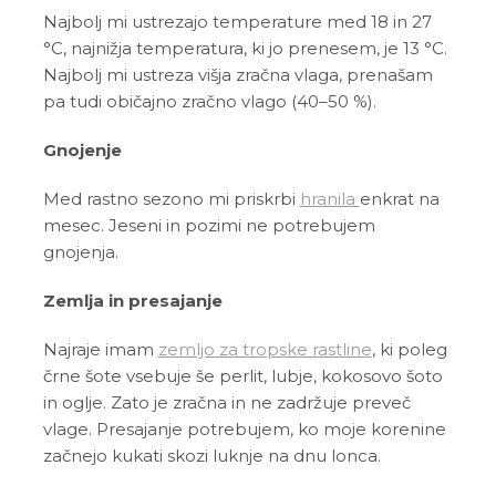
Najbolj mi ustrezajo temperature med 18 in 27
°C, najnižja temperatura, ki jo prenesem, je 13 °C.
Najbolj mi ustreza višja zračna vlaga, prenašam
pa tudi običajno zračno vlago (40–50 %).
Gnojenje
Med rastno sezono mi priskrbi
hranila
enkrat na
mesec. Jeseni in pozimi ne potrebujem
gnojenja.
Zemlja in presajanje
Najraje imam
zemljo za tropske rastline
, ki poleg
črne šote vsebuje še perlit, lubje, kokosovo šoto
in oglje. Zato je zračna in ne zadržuje preveč
vlage. Presajanje potrebujem, ko moje korenine
začnejo kukati skozi luknje na dnu lonca.