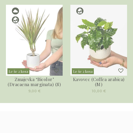
Le še 2 kosa
Le še 2 kosa
Zmajevka ‘Bicolor’
Kavovec (Coffea arabica)
(Dracaena marginata) (S)
(M)
9,00
€
10,00
€