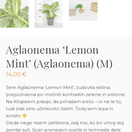
3D tiskani lonci
Preberi prispevek
,00
€
Dodaj v košarico
Aglaonema ‘Lemon
Mint’ (Aglaonema) (M)
14,00
€
Sem Aglaonema ‘Lemon Mint’, čudovita ratlina,
prepoznavna po močnih kontrastih zelene in srebrne.
Na Kitajskem pravijo, da prinašam srečo – in ne le to,
tudi zrak zelo učinkovito čistim. Torej sem lepa in
koristn
Glede nege nisem zahtevna, zalij me, ko bo vrhnji sloj
zemlje suh. Sicer prenesem svetle in temnejše dele