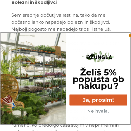
Bolezni in škodljivci
Sem srednje občutljiva rastlina, tako da me
občasno lahko napadejo bolezni in škodljivci.
Najbolj pogosto me napadejo tripsi, listne uši,
pršice in volnate uši. Zato me redno pregleduj in
me ob znakih škodljivcev pozdravi z insekticidom
ali mešanico
Neem tonika
in vode.
Pogoste težave
Želiš 5%
Gnitje:
če opaziš, da mi gnijejo in odpadajo
popusta ob
spodnji listi, medtem ko je moja zemlja precej
nakupu?
mokra, si me po vsej verjetnosti preveč zalil_a.
Prosim, da odstraniš vso zemljo in mi porežeš
Ja, prosim!
nagnite korenine, obvezno pa me presadi v
popolnoma svežo in zračno zemljo.
Ne hvala.
Rumeni listi:
liste največkrat obarvam
rumeno, ko predolgo časa stojim v neprimerni in