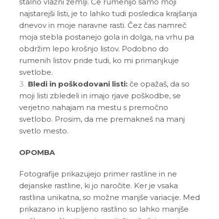
stalno vlažni zemlji. Če rumenijo samo moji
najstarejši listi, je to lahko tudi posledica krajšanja
dnevov in moje naravne rasti. Čez čas namreč
moja stebla postanejo gola in dolga, na vrhu pa
obdržim lepo krošnjo listov. Podobno do
rumenih listov pride tudi, ko mi primanjkuje
svetlobe.
Bledi in poškodovani listi:
če opažaš, da so
moji listi zbledeli in imajo rjave poškodbe, se
verjetno nahajam na mestu s premočno
svetlobo. Prosim, da me premakneš na manj
svetlo mesto.
OPOMBA
Fotografije prikazujejo primer rastline in ne
dejanske rastline, ki jo naročite. Ker je vsaka
rastlina unikatna, so možne manjše variacije. Med
prikazano in kupljeno rastlino so lahko manjše