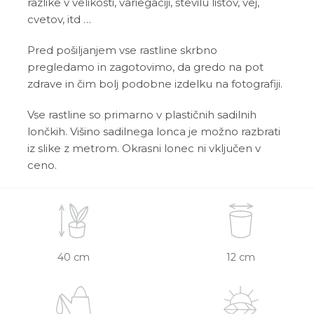
razlike v velikosti, variegaciji, številu listov, vej,
cvetov, itd …
Pred pošiljanjem vse rastline skrbno
pregledamo in zagotovimo, da gredo na pot
zdrave in čim bolj podobne izdelku na fotografiji.
Vse rastline so primarno v plastičnih sadilnih
lončkih. Višino sadilnega lonca je možno razbrati
iz slike z metrom. Okrasni lonec ni vključen v
ceno.
40 cm
12 cm