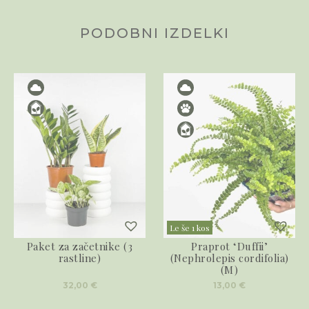
PODOBNI IZDELKI
Le še 1 kos
Paket za začetnike (3
Praprot ‘Duffii’
rastline)
(Nephrolepis cordifolia)
(M)
32,00
€
13,00
€