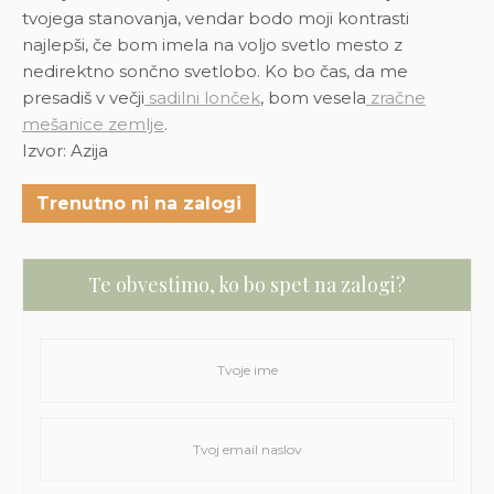
tvojega stanovanja, vendar bodo moji kontrasti
najlepši, če bom imela na voljo svetlo mesto z
nedirektno sončno svetlobo.
Ko bo čas, da me
presadiš v večji
sadilni lonček
, bom vesela
zračne
mešanice zemlje
.
Izvor: Azija
Trenutno ni na zalogi
Te obvestimo, ko bo spet na zalogi?