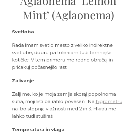
Aglaonema ‘Lemon
Mint’ (Aglaonema)
Svetloba
Rada imam svetlo mesto z veliko indirektne
svetlobe, dobro pa toleriram tudi temnejše
kotičke. V tem primeru me redno obračaj in
pričakuj počasnejšo rast.
Zalivanje
Zalij me, ko je moja zemlja skoraj popolnoma
suha, moji listi pa rahlo povešeni. Na
higrometru
naj bo stopnja vlažnosti med 2 in 3. Hkrati me
lahko tudi stuširaš.
Temperatura in vlaga