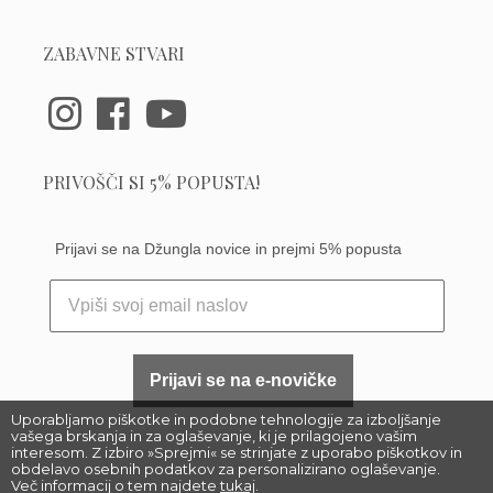
ZABAVNE STVARI
PRIVOŠČI SI 5% POPUSTA!
Prijavi se na Džungla novice in prejmi 5% popusta
Prijavi se na e-novičke
Uporabljamo piškotke in podobne tehnologije za izboljšanje
vašega brskanja in za oglaševanje, ki je prilagojeno vašim
interesom. Z izbiro »Sprejmi« se strinjate z uporabo piškotkov in
obdelavo osebnih podatkov za personalizirano oglaševanje.
Več informacij o tem najdete
tukaj
.