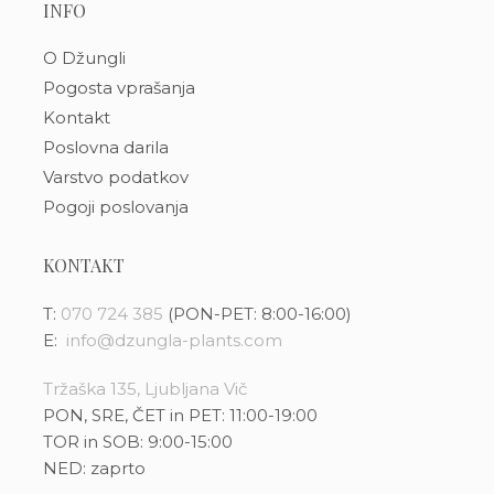
INFO
O Džungli
Pogosta vprašanja
Kontakt
Poslovna darila
Varstvo podatkov
Pogoji poslovanja
KONTAKT
T:
070 724 385
(PON-PET: 8:00-16:00)
E:
info@dzungla-plants.com
Tržaška 135, Ljubljana Vič
PON, SRE, ČET in PET: 11:00-19:00
TOR in SOB: 9:00-15:00
NED: zaprto