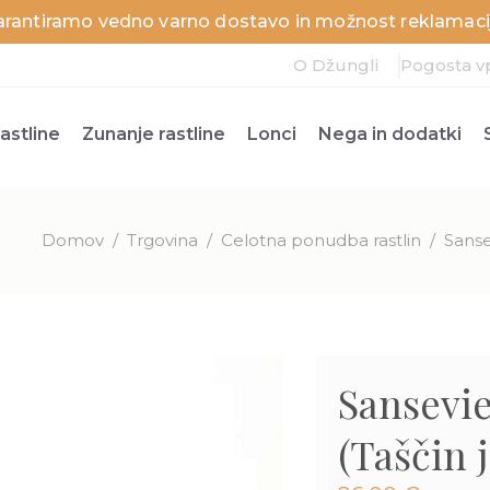
arantiramo vedno varno dostavo in možnost reklamacij
O Džungli
Pogosta v
astline
Zunanje rastline
Lonci
Nega in dodatki
Domov
/
Trgovina
/
Celotna ponudba rastlin
/
Sansev
Sansevie
(Taščin j