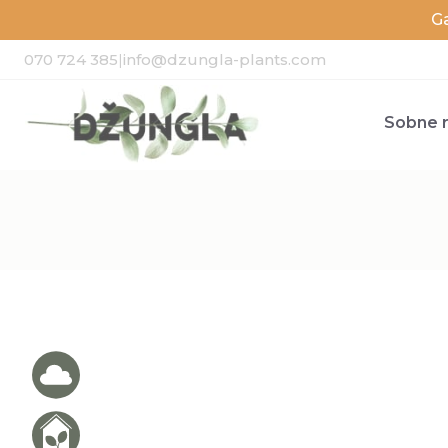
G
070 724 385
|
info@dzungla-plants.com
Sobne r