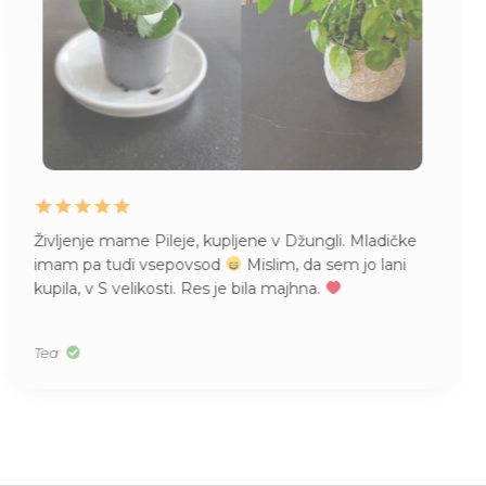
Življenje mame Pileje, kupljene v Džungli. Mladičke
imam pa tudi vsepovsod
Mislim, da sem jo lani
kupila, v S velikosti. Res je bila majhna.
Tea