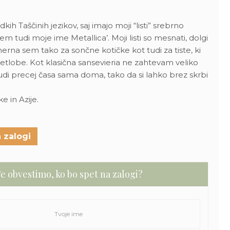
h Taščinih jezikov, saj imajo moji “listi” srebrno
m tudi moje ime Metallica’. Moji listi so mesnati, dolgi
erna sem tako za sončne kotičke kot tudi za tiste, ki
etlobe. Kot klasična sansevieria ne zahtevam veliko
di precej časa sama doma, tako da si lahko brez skrbi
e in Azije.
 zalogi
e obvestimo, ko bo spet na zalogi?