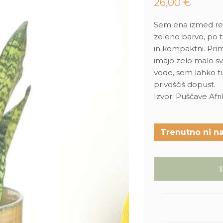
26,00
€
Sem ena izmed redki
zeleno barvo, po te
in kompaktni. Prim
imajo zelo malo sv
vode, sem lahko tu
privoščiš dopust.
Izvor: Puščave Afrik
Trenutno ni na
T