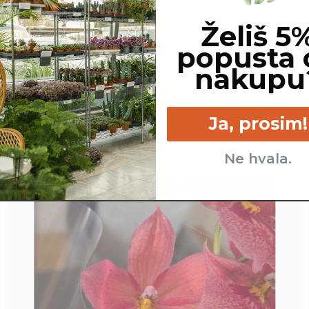
Želiš 5
popusta 
nakupu
cm
Malo - ko se zemlja
Lahko raste
popolnoma izsuši.
svetlih 
Ja, prosim!
Ne hvala.