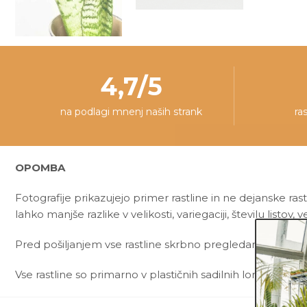
4,7/5
na podlagi mnenj naših strank
ra
OPOMBA
Fotografije prikazujejo primer rastline in ne dejanske rast
lahko manjše razlike v velikosti, variegaciji, številu listov, ve
Pred pošiljanjem vse rastline skrbno pregledamo in zagot
Vse rastline so primarno v plastičnih sadilnih lončkih. Okr