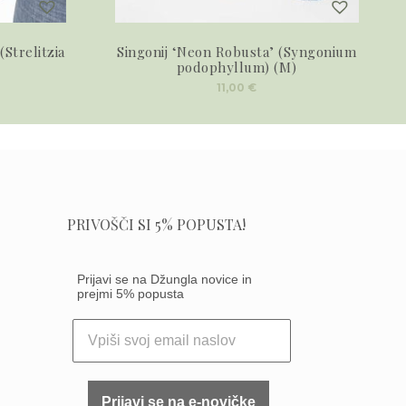
(Strelitzia
Singonij ‘Neon Robusta’ (Syngonium
podophyllum) (M)
11,00
€
PRIVOŠČI SI 5% POPUSTA!
Prijavi se na Džungla novice in
prejmi 5% popusta
Prijavi se na e-novičke