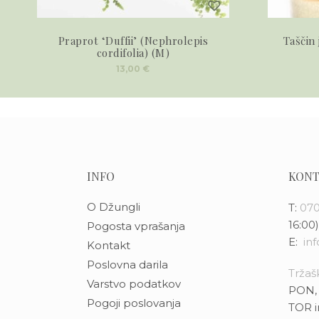
Praprot ‘Duffii’ (Nephrolepis
Taščin 
cordifolia) (M)
13,00
€
INFO
KONT
O Džungli
T:
070
16:00)
Pogosta vprašanja
E:
in
Kontakt
Poslovna darila
Tržašk
Varstvo podatkov
PON, 
Pogoji poslovanja
TOR i