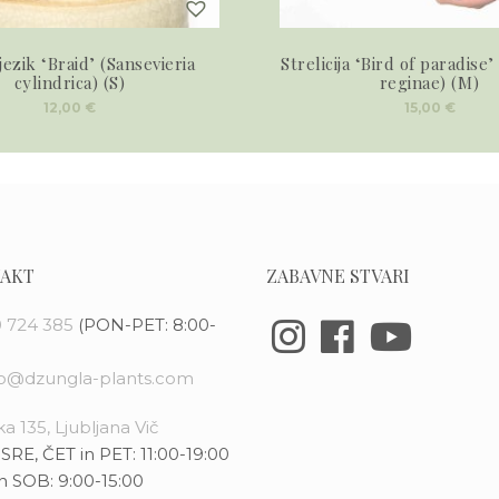
jezik ‘Braid’ (Sansevieria
Strelicija ‘Bird of paradise’ 
cylindrica) (S)
reginae) (M)
12,00
€
15,00
€
AKT
ZABAVNE STVARI
 724 385
(PON-PET: 8:00-
fo@dzungla-plants.com
a 135, Ljubljana Vič
SRE, ČET in PET: 11:00-19:00
n SOB: 9:00-15:00