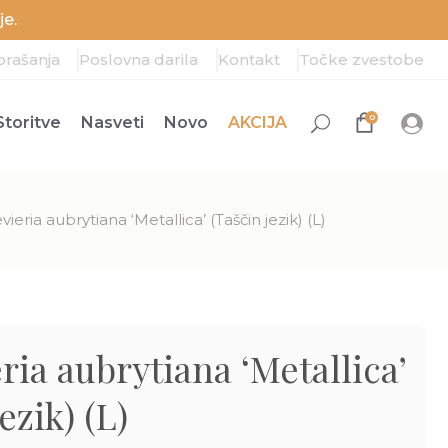
e.
prašanja
Poslovna darila
Kontakt
Točke zvestobe
0
Storitve
Nasveti
Novo
AKCIJA
ieria aubrytiana ‘Metallica’ (Taščin jezik) (L)
ria aubrytiana ‘Metallica’
ezik) (L)