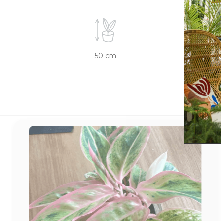
50 cm
14 