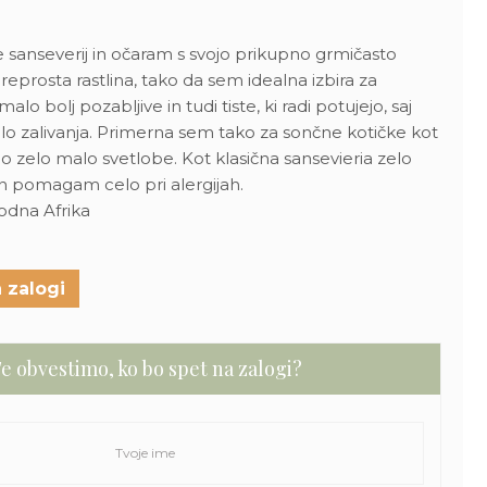
e sanseverij in očaram s svojo prikupno grmičasto
reprosta rastlina, tako da sem idealna izbira za
malo bolj pozabljive in tudi tiste, ki radi potujejo, saj
o zalivanja. Primerna sem tako za sončne kotičke kot
majo zelo malo svetlobe. Kot klasična sansevieria zelo
in pomagam celo pri alergijah.
odna Afrika
 zalogi
e obvestimo, ko bo spet na zalogi?