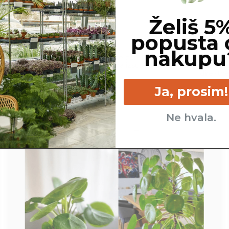
Želiš 5
popusta 
nakupu
cm
Malo - ko se zemlja
Lahko raste
popolnoma izsuši.
svetlih pros
direktne
Ja, prosim!
Ne hvala.