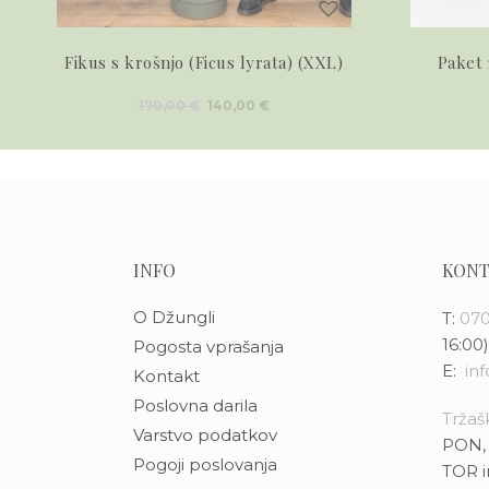
Fikus s krošnjo (Ficus lyrata) (XXL)
Paket 
Izvirna
Trenutna
170,00
€
140,00
€
cena
cena
je
je:
bila:
140,00 €.
170,00 €.
INFO
KONT
O Džungli
T:
070
16:00)
Pogosta vprašanja
E:
in
Kontakt
Poslovna darila
Tržašk
Varstvo podatkov
PON, 
Pogoji poslovanja
TOR i