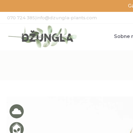
G
070 724 385
|
info@dzungla-plants.com
Sobne r