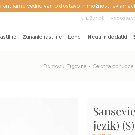
arantiramo vedno varno dostavo in možnost reklamacij
O Džungli
Pogosta v
astline
Zunanje rastline
Lonci
Nega in dodatki
Domov
/
Trgovina
/
Celotna ponudba r
Sansevie
jezik) (S)