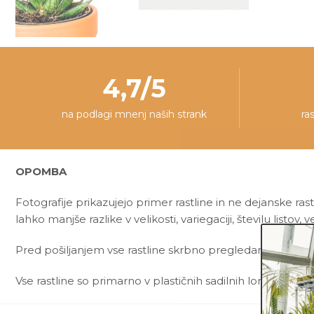
4,7/5
na podlagi mnenj naših strank
ra
OPOMBA
Fotografije prikazujejo primer rastline in ne dejanske rast
lahko manjše razlike v velikosti, variegaciji, številu listov, ve
Pred pošiljanjem vse rastline skrbno pregledamo in zagot
Vse rastline so primarno v plastičnih sadilnih lončkih. Okr