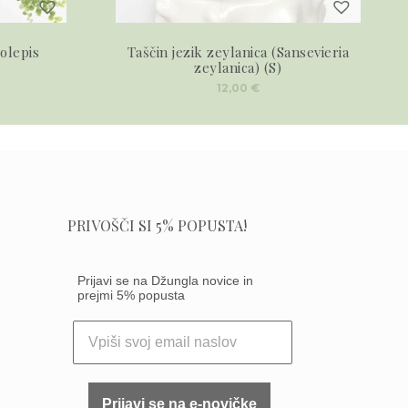
olepis
Taščin jezik zeylanica (Sansevieria
zeylanica) (S)
12,00
€
PRIVOŠČI SI 5% POPUSTA!
Prijavi se na Džungla novice in
prejmi 5% popusta
Prijavi se na e-novičke