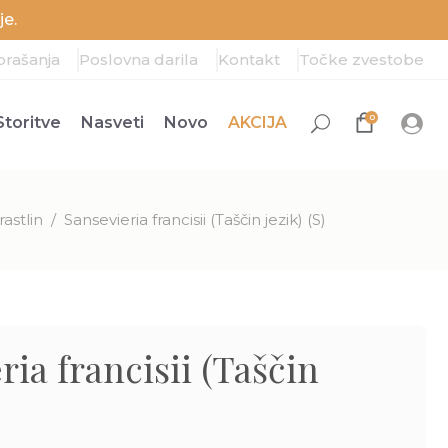
e.
prašanja
Poslovna darila
Kontakt
Točke zvestobe
0
Storitve
Nasveti
Novo
AKCIJA
astlin
/
Sansevieria francisii (Taščin jezik) (S)
ria francisii (Taščin