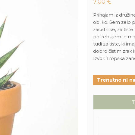
7,00
€
Prihajam iz družin
obliko. Sem zelo p
začetnike, za tiste 
potrebujem le mal
tudi za tiste, ki i
dobro čistim zrak 
Izvor: Tropska zah
Trenutno ni na
T