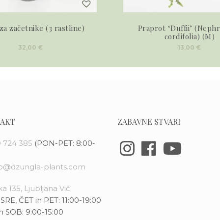
za začetnike (3 rastline)
Praprot ‘Duffii’ (Nephr
cordifolia) (M)
32,00
€
13,00
€
AKT
ZABAVNE STVARI
 724 385
(PON-PET: 8:00-
fo@dzungla-plants.com
a 135, Ljubljana Vič
SRE, ČET in PET: 11:00-19:00
n SOB: 9:00-15:00