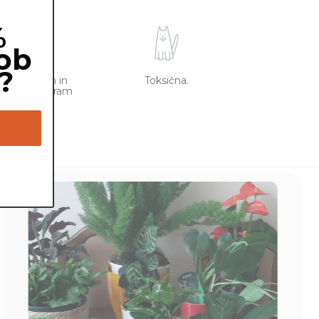
%
ob
?
m v temnih in
Toksična.
torih. Ne maram
 svetlobe.