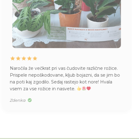
Naročila že večkrat pri vas čudovite različne rožice.
Z
Prispele nepoškodovane, kljub bojazni, da se jim bo
d
na poti kaj zgodilo. Sedaj rastejo kot nore! Hvala
p
vsem za vse rožice in nasvete.
n
Zdenka
U