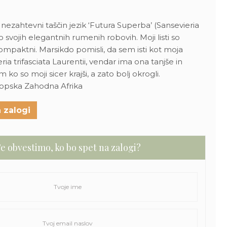
 nezahtevni taščin jezik ‘Futura Superba’ (Sansevieria
po svojih elegantnih rumenih robovih. Moji listi so
kompaktni. Marsikdo pomisli, da sem isti kot moja
ia trifasciata Laurentii, vendar ima ona tanjše in
 ko so moji sicer krajši, a zato bolj okrogli.
Tropska Zahodna Afrika
 zalogi
e obvestimo, ko bo spet na zalogi?