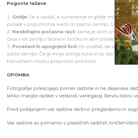
Pogoste težave
Gnitje:
če si opazil_a rumenenje in gnitje mojih listov
posadi v popolnoma svežo in zračno zemljo. Od sedaj nap
Neobičajno počasna rast:
zame je sicer značilno, da
časa v isti zemlji v tesnem lončku in sem porabila vsa hran
Povešeni in upognjeni listi:
če opažaš, da se moji sice
svežo zemljo. Če je moja zemlja suha in so listi nagubani,
trenutnem mestu preprosto prevroče.
OPOMBA
Fotografije prikazujejo primer rastline in ne dejanske rast
lahko manjše razlike v velikosti, variegaciji, številu listov, ve
Pred pošiljanjem vse rastline skrbno pregledamo in zagot
Vse rastline so primarno v plastičnih sadilnih lončkih.Viš