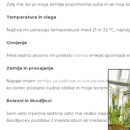
Zalij me, ko je moja zemlja popolnoma suha in se moji li
Temperatura in vlaga
Najbolj mi ustrezajo temperature med 21 in 32 °C, najnižj
Gnojenje
Med rastno sezono mi priskrbi
hranila
enkrat spomladi in
Zemlja in presajanje
Najraje imam
zemljo za kaktuse in sukulente
, ki poleg č
ko lonec postane čudne oblike in moje korenine začnejo 
Bolezni in škodljivci
Sem zelo trpežna rastlina, zato me redko napadejo bolez
škodljivcev pozdravi z insekticidom ali mešanico
Neem t