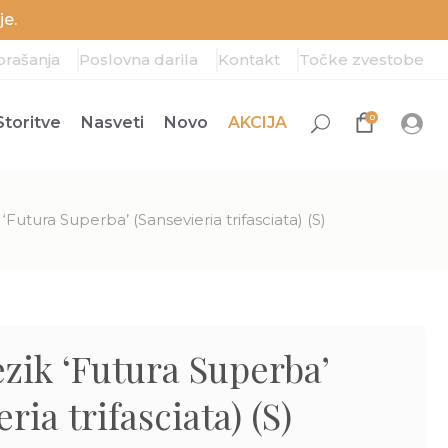
e.
prašanja
Poslovna darila
Kontakt
Točke zvestobe
0
Storitve
Nasveti
Novo
AKCIJA
 ‘Futura Superba’ (Sansevieria trifasciata) (S)
ezik ‘Futura Superba’
ria trifasciata) (S)