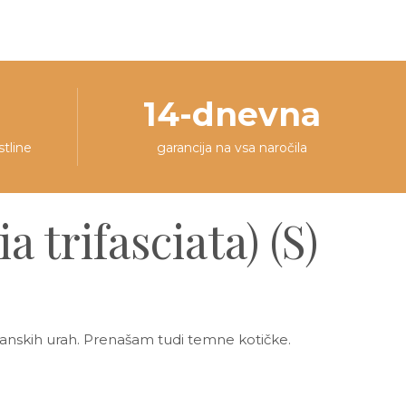
14-dnevna
stline
garancija na vsa naročila
ia trifasciata) (S)
danskih urah. Prenašam tudi temne kotičke.