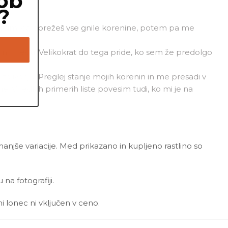
ob
?
. Prosim, da porežeš vse gnile korenine, potem pa me
j ni v redu. Velikokrat do tega pride, ko sem že predolgo
 zalivanju. Preglej stanje mojih korenin in me presadi v
je. V redkih primerih liste povesim tudi, ko mi je na
 manjše variacije. Med prikazano in kupljeno rastlino so
a fotografiji.
ni lonec ni vključen v ceno.