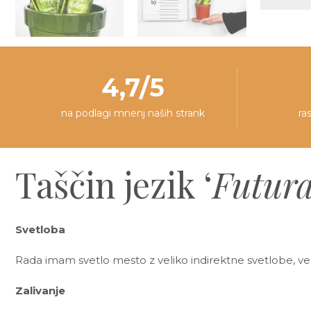
4,7/5
na podlagi mnenj naših strank
ra
Taščin jezik ‘
Futur
Svetloba
Rada imam svetlo mesto z veliko indirektne svetlobe, ve
Zalivanje