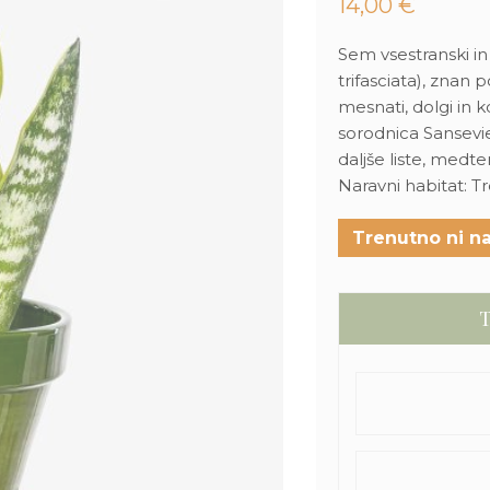
14,00
€
Sem vsestranski in
trifasciata), znan 
mesnati, dolgi in 
sorodnica Sansevier
daljše liste, medtem
Naravni habitat: 
Trenutno ni na
T