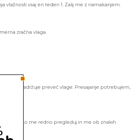
ja vlažnosti vsaj en teden 1. Zalij me z namakanjem.
zmerna zračna vlaga.
zračna in ne zadržuje preveč vlage. Presajanje potrebujem,
nate uši. Zato me redno pregleduj in me ob znakih
%