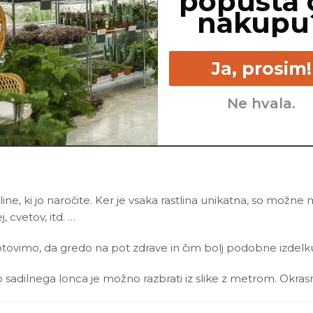
popusta 
nakupu
 in/ali korenin, si me po vsej verjetnosti prekomerno zalil_a
rej me zalivaj manj.
Ja, prosim!
 rastem zelo počasi, vendar ob popolni odsotnosti rasti neka
ila, ki so bila na voljo. Vzrok je lahko tudi premalo svetlobe.
Ne hvala.
r trdni listi upogibajo, je najverjetneje razlog v prepogostem
 obstaja velika verjetnost, da potrebujem le temeljito zalivan
line, ki jo naročite. Ker je vsaka rastlina unikatna, so možne
j, cvetov, itd. …
ovimo, da gredo na pot zdrave in čim bolj podobne izdelku n
ino sadilnega lonca je možno razbrati iz slike z metrom. Okras