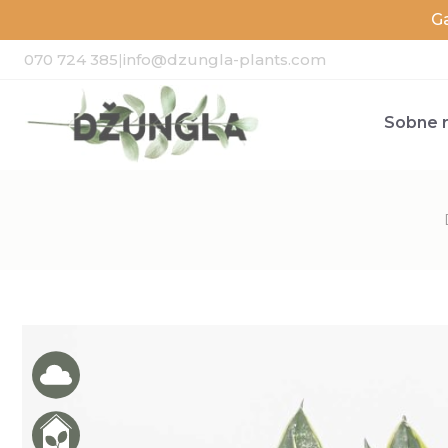
G
070 724 385
|
info@dzungla-plants.com
Sobne r