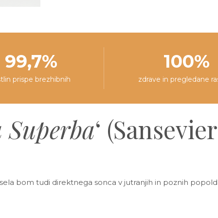
99,7%
100%
stlin prispe brezhibnih
zdrave in pregledane ra
a Superba
‘ (Sansevier
sela bom tudi direktnega sonca v jutranjih in poznih popol