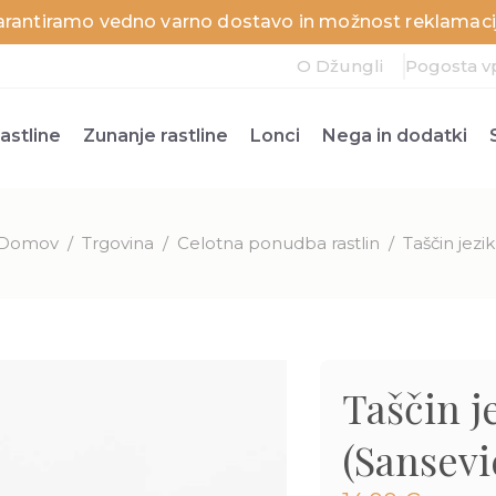
arantiramo vedno varno dostavo in možnost reklamacij
O Džungli
Pogosta v
astline
Zunanje rastline
Lonci
Nega in dodatki
Domov
/
Trgovina
/
Celotna ponudba rastlin
/
Taščin jezik
Taščin j
(Sansevie