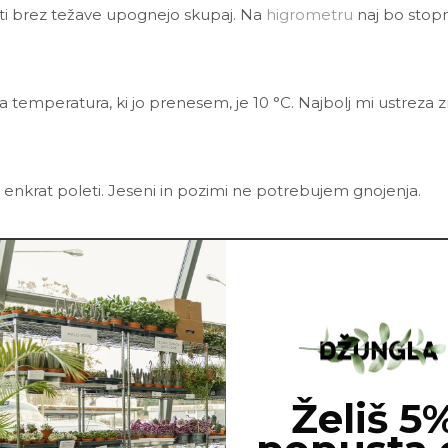
sti brez težave upognejo skupaj. Na
higrometru
naj bo stopn
a temperatura, ki jo prenesem, je 10 °C. Najbolj mi ustreza 
 enkrat poleti. Jeseni in pozimi ne potrebujem gnojenja.
rne šote vsebuje tudi velik delež peska ali perlita. Zato je 
kukati skozi luknje na dnu lonca.
ni in škodljivci. Najbolj pogosto me napadejo pršice in vol
Želiš 5
onika
in vode.