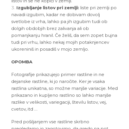
listov in se ne kopiči v zemlji.
Izgubljanje listov pri zemlji:
liste pri zemlji po
navadi izgubim, kadar ne dobivam dovolj
svetlobe iz vrha, lahko pa jih izgubim tudi ob
dolgih obdobjih brez zalivanja ali ob
pomanjkanju hranil. Če želiš, da sem zopet bujna
tudi pri vrhu, lahko nekaj mojih potaknjencev
ukoreniniš in posadiš v mojo zemljo.
OPOMBA
Fotografije prikazujejo primer rastline in ne
dejanske rastline, ki jo naročite. Ker je vsaka
rastlina unikatna, so možne manjše variacije. Med
prikazano in kupljeno rastlino so lahko manjše
razlike v velikosti, variegaciji, številu listov, vej,
cvetov, itd …
Pred pošiljanjem vse rastline skrbno
pregledamo in zagotovimo, da gredo na pot