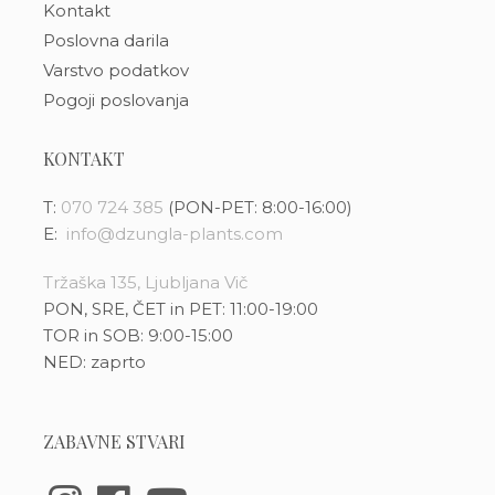
Kontakt
Poslovna darila
Varstvo podatkov
Pogoji poslovanja
KONTAKT
T:
070 724 385
(PON-PET: 8:00-16:00)
E:
info@dzungla-plants.com
Tržaška 135, Ljubljana Vič
PON, SRE, ČET in PET: 11:00-19:00
TOR in SOB: 9:00-15:00
NED: zaprto
ZABAVNE STVARI