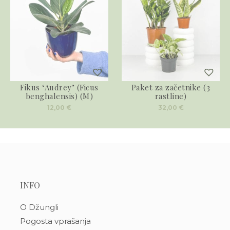
Fikus ‘Audrey’ (Ficus
Paket za začetnike (3
benghalensis) (M)
rastline)
12,00
€
32,00
€
INFO
O Džungli
Pogosta vprašanja