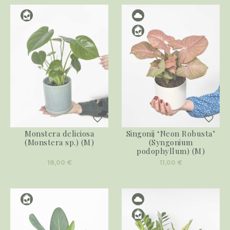
Monstera deliciosa
Singonij ‘Neon Robusta’
(Monstera sp.) (M)
(Syngonium
podophyllum) (M)
18,00
€
11,00
€