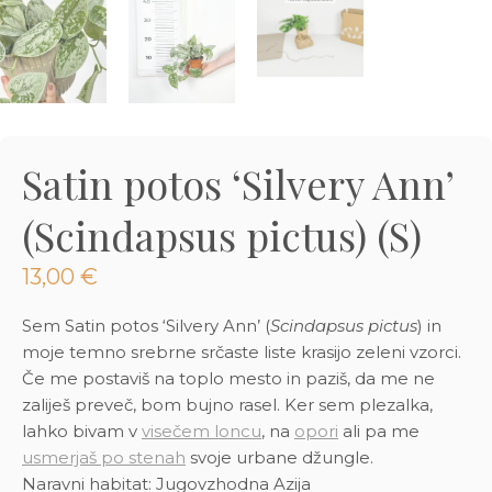
3D tiskani lonci
Preberi prispevek
,00
€
Dodaj v košarico
Satin potos ‘Silvery Ann’
(Scindapsus pictus) (S)
13,00
€
Sem Satin potos ‘Silvery Ann’ (
Scindapsus pictus
) in
moje temno srebrne srčaste liste krasijo zeleni vzorci.
Če me postaviš na toplo mesto in paziš, da me ne
zaliješ preveč, bom bujno rasel. Ker sem plezalka,
lahko bivam v
visečem loncu
, na
opori
ali pa me
usmerjaš po stenah
svoje urbane džungle.
Naravni habitat: Jugovzhodna Azija