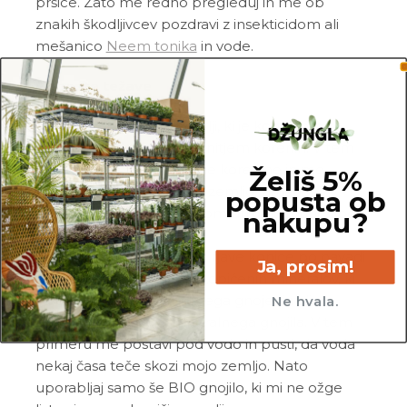
pršice. Zato me redno pregleduj in me ob
znakih škodljivcev pozdravi z insekticidom ali
mešanico
Neem tonika
in vode.
Pogoste težave
Gnitje:
če stojim v zemlji, ki je konstantno
mokra, bom reagirala z gnitjem korenin. V tem
primeru mi poreži nagnite korenine in me
Želiš 5%
presadi v svežo in zračno zemljo. Zmanjšaj
popusta ob
pogostost zalivanja, saj bom utrpela manj škode,
nakupu?
če me zalivaš redkeje.
Rjave konice na listih:
rjave konice po navadi
Ja, prosim!
dobim zaradi v zemlji nakopičenih mineralov, ki
so posledica prekomernega gnojenja ali
Ne hvala.
uporabe močnega mineralnega gnojila. V tem
primeru me postavi pod vodo in pusti, da voda
nekaj časa teče skozi mojo zemljo. Nato
uporabljaj samo še BIO gnojilo, ki mi ne ožge