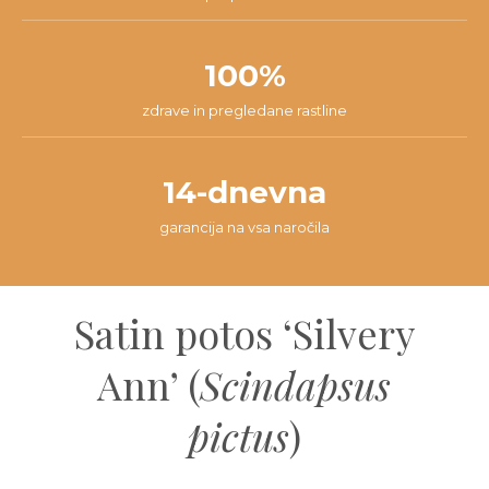
100%
zdrave in pregledane rastline
14-dnevna
garancija na vsa naročila
Satin potos ‘Silvery
Ann’ (
Scindapsus
pictus
)