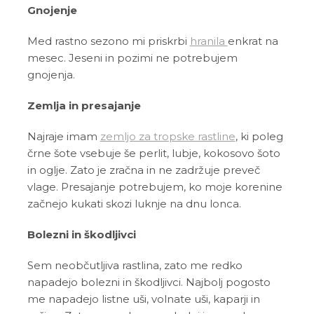
Gnojenje
Med rastno sezono mi priskrbi
hranila
enkrat na
mesec. Jeseni in pozimi ne potrebujem
gnojenja.
Zemlja in presajanje
Najraje imam
zemljo za tropske rastline
, ki poleg
črne šote vsebuje še perlit, lubje, kokosovo šoto
in oglje. Zato je zračna in ne zadržuje preveč
vlage. Presajanje potrebujem, ko moje korenine
začnejo kukati skozi luknje na dnu lonca.
Bolezni in škodljivci
Sem neobčutljiva rastlina, zato me redko
napadejo bolezni in škodljivci. Najbolj pogosto
me napadejo listne uši, volnate uši, kaparji in