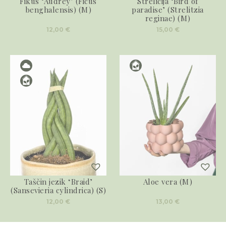
Fikus ‘Audrey’ (Ficus
Strelicija ‘Bird of
benghalensis) (M)
paradise’ (Strelitzia
reginae) (M)
12,00
€
15,00
€
Taščin jezik ‘Braid’
Aloe vera (M)
(Sansevieria cylindrica) (S)
12,00
€
13,00
€