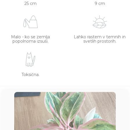
25 cm
9 cm
Malo - ko se zemlja
Lahko rastem v temnih in
popolnoma izsuši.
svetlih prostorih.
Toksična.