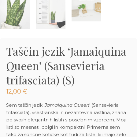
3D tiskani lonci
Preberi prispevek
,00
€
Dodaj v košarico
Taščin jezik ‘Jamaiquina
Queen’ (Sansevieria
trifasciata) (S)
12,00
€
Sem taščin jezik ‘
Jamaiquina Queen
‘ (Sansevieria
trifasciata), vsestranska in nezahtevna rastlina, znana
po svojih elegantnih listih s posebnim vzorcem. Moji
listi so mesnati, dolgi in kompaktni. Primerna sem
tako za sončne kotičke kot tudi za tiste, ki imajo zelo