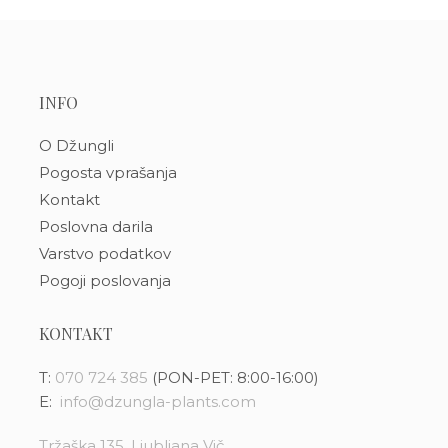
INFO
O Džungli
Pogosta vprašanja
Kontakt
Poslovna darila
Varstvo podatkov
Pogoji poslovanja
KONTAKT
T:
070 724 385
(PON-PET: 8:00-16:00)
E:
info@dzungla-plants.com
Tržaška 135, Ljubljana Vič