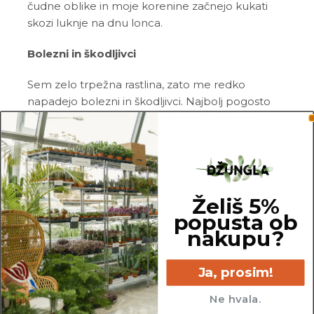
čudne oblike in moje korenine začnejo kukati
skozi luknje na dnu lonca.
Bolezni in škodljivci
Sem zelo trpežna rastlina, zato me redko
napadejo bolezni in škodljivci. Najbolj pogosto
me napadejo pršice in volnate uši. Zato me
redno pregleduj in me ob znakih škodljivcev
pozdravi z insekticidom ali mešanico
Neem
tonika
in vode.
Želiš 5%
Pogoste težave
popusta ob
Gnitje:
če si opazil_a rumenenje in gnitje mojih
nakupu?
listov in/ali korenin, si me po vsej verjetnosti
prekomerno zalil_a. Prosim, da porežeš vse gnile
Ja, prosim!
korenine, potem pa me posadi v popolnoma
svežo in zračno zemljo. Od sedaj naprej me
Ne hvala.