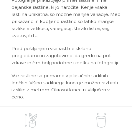
Fotografije prikazujejo primer rastline in ne
dejanske rastline, ki jo naročite. Ker je vsaka
rastlina unikatna, so možne manjše variacije. Med
prikazano in kupljeno rastlino so lahko manjše
razlike v velikosti, variegaciji, številu listov, vej,
cvetov, itd …
Pred pošiljanjem vse rastline skrbno
pregledamo in zagotovimo, da gredo na pot
zdrave in čim bolj podobne izdelku na fotografiji.
Vse rastline so primarno v plastičnih sadilnih
lončkih. Višino sadilnega lonca je možno razbrati
iz slike z metrom. Okrasni lonec ni vključen v
ceno.