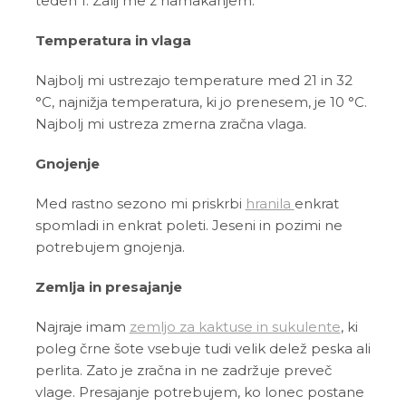
teden 1. Zalij me z namakanjem.
Temperatura in vlaga
Najbolj mi ustrezajo temperature med 21 in 32
°C, najnižja temperatura, ki jo prenesem, je 10 °C.
Najbolj mi ustreza zmerna zračna vlaga.
Gnojenje
Med rastno sezono mi priskrbi
hranila
enkrat
spomladi in enkrat poleti. Jeseni in pozimi ne
potrebujem gnojenja.
Zemlja in presajanje
Najraje imam
zemljo za kaktuse in sukulente
, ki
poleg črne šote vsebuje tudi velik delež peska ali
perlita. Zato je zračna in ne zadržuje preveč
vlage. Presajanje potrebujem, ko lonec postane