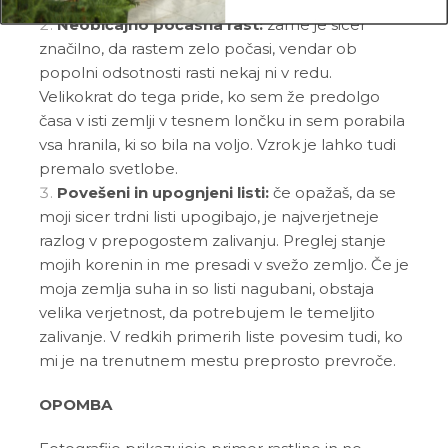
zalivaj manj.
Neobičajno počasna rast:
zame je sicer
značilno, da rastem zelo počasi, vendar ob
popolni odsotnosti rasti nekaj ni v redu.
Velikokrat do tega pride, ko sem že predolgo
časa v isti zemlji v tesnem lončku in sem porabila
vsa hranila, ki so bila na voljo. Vzrok je lahko tudi
premalo svetlobe.
Povešeni in upognjeni listi:
če opažaš, da se
moji sicer trdni listi upogibajo, je najverjetneje
razlog v prepogostem zalivanju. Preglej stanje
mojih korenin in me presadi v svežo zemljo. Če je
moja zemlja suha in so listi nagubani, obstaja
velika verjetnost, da potrebujem le temeljito
zalivanje. V redkih primerih liste povesim tudi, ko
mi je na trenutnem mestu preprosto prevroče.
OPOMBA