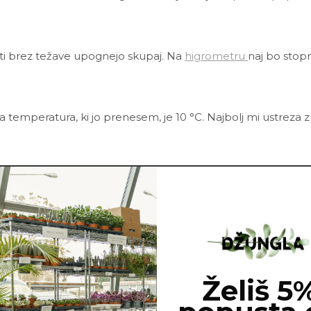
sti brez težave upognejo skupaj. Na
higrometru
naj bo stopn
a temperatura, ki jo prenesem, je 10 °C.
Najbolj mi ustreza 
 enkrat poleti. Jeseni in pozimi ne potrebujem gnojenja.
rne šote vsebuje tudi velik delež peska ali perlita. Zato je 
kukati skozi luknje na dnu lonca.
Želiš 5