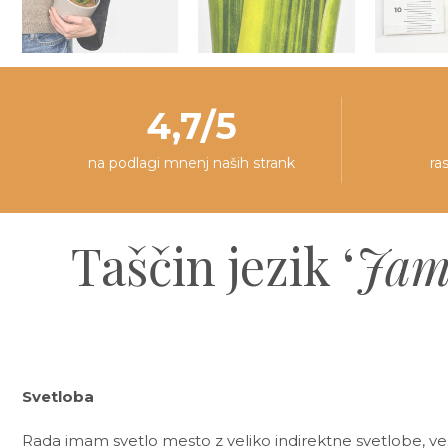
4,7/5
na podlagi mnenj naših strank
ra
Taščin jezik ‘
Jam
Svetloba
Rada imam svetlo mesto z veliko indirektne svetlobe, ve