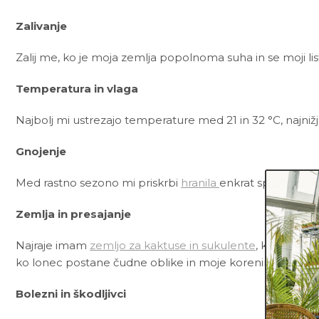
Zalivanje
Zalij me, ko je moja zemlja popolnoma suha in se moji li
Temperatura in vlaga
Najbolj mi ustrezajo temperature med 21 in 32 °C, najnižj
Gnojenje
Med rastno sezono mi priskrbi
hranila
enkrat spomladi in
Zemlja in presajanje
Najraje imam
zemljo za kaktuse in sukulente
, ki poleg č
ko lonec postane čudne oblike in moje korenine začnejo 
Bolezni in škodljivci