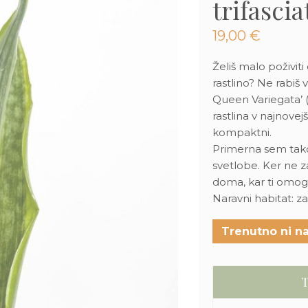
trifascia
19,00
€
Želiš malo poživit
rastlino? Ne rabiš 
Queen Variegata’ (
rastlina v najnovejši
kompaktni.
Primerna sem tako 
svetlobe. Ker ne 
doma, kar ti omo
Naravni habitat: z
Trenutno ni na
T