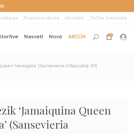
e.
prašanja
Poslovna darila
Kontakt
Točke zvestobe
0
Storitve
Nasveti
Novo
AKCIJA
ueen Variegata’ (Sansevieria trifasciata) (M)
ezik ‘Jamaiquina Queen
a’ (Sansevieria