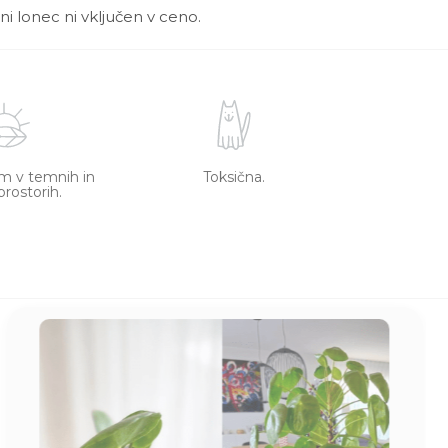
ni lonec ni vključen v ceno.
m v temnih in
Toksična.
prostorih.