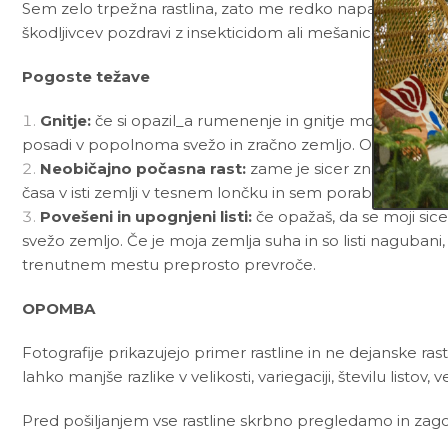
Sem zelo trpežna rastlina, zato me redko napadejo bolez
škodljivcev pozdravi z insekticidom ali mešanico
Neem t
Pogoste težave
Gnitje:
če si opazil_a rumenenje in gnitje mojih listov
posadi v popolnoma svežo in zračno zemljo. Od sedaj nap
Neobičajno počasna rast:
zame je sicer značilno, da
časa v isti zemlji v tesnem lončku in sem porabila vsa hran
Povešeni in upognjeni listi:
če opažaš, da se moji sice
svežo zemljo. Če je moja zemlja suha in so listi nagubani,
trenutnem mestu preprosto prevroče.
OPOMBA
Fotografije prikazujejo primer rastline in ne dejanske rast
lahko manjše razlike v velikosti, variegaciji, številu listov, v
Pred pošiljanjem vse rastline skrbno pregledamo in zagot