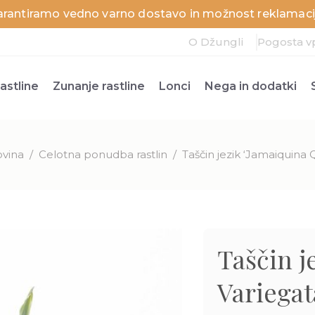
arantiramo vedno varno dostavo in možnost reklamacij
O Džungli
Pogosta v
astline
Zunanje rastline
Lonci
Nega in dodatki
ovina
/
Celotna ponudba rastlin
/
Taščin jezik ‘Jamaiquina Q
Taščin j
Variegat