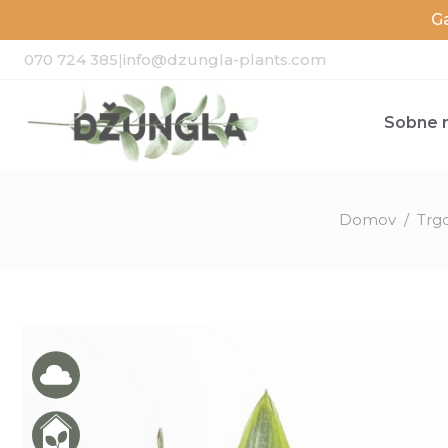
G
070 724 385
|
info@dzungla-plants.com
Sobne r
Domov
/
Trg