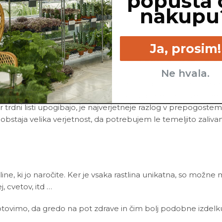
popusta 
ni in škodljivci. Najbolj pogosto me napadejo pršice in vol
nakupu
onika
in vode.
Ja, prosim!
 in/ali korenin, si me po vsej verjetnosti prekomerno zalil_a
rej me zalivaj manj.
Ne hvala.
 rastem zelo počasi, vendar ob popolni odsotnosti rasti neka
ila, ki so bila na voljo. Vzrok je lahko tudi premalo svetlobe.
r trdni listi upogibajo, je najverjetneje razlog v prepogostem
 obstaja velika verjetnost, da potrebujem le temeljito zalivan
line, ki jo naročite. Ker je vsaka rastlina unikatna, so možne
ej, cvetov, itd …
ovimo, da gredo na pot zdrave in čim bolj podobne izdelku n