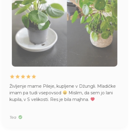
Življenje mame Pileje, kupljene v Džungli. Mladičke
imam pa tudi vsepovsod
Mislim, da sem jo lani
kupila, v S velikosti. Res je bila majhna.
Tea