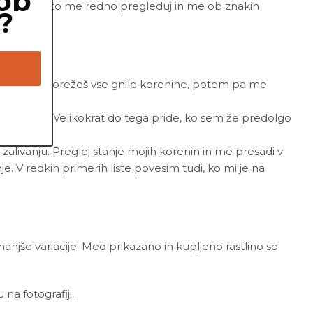
ob
nate uši. Zato me redno pregleduj in me ob znakih
?
. Prosim, da porežeš vse gnile korenine, potem pa me
j ni v redu. Velikokrat do tega pride, ko sem že predolgo
 zalivanju. Preglej stanje mojih korenin in me presadi v
je. V redkih primerih liste povesim tudi, ko mi je na
 manjše variacije. Med prikazano in kupljeno rastlino so
a fotografiji.