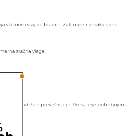
ja vlažnosti vsaj en teden 1. Zalij me z namakanjem.
zmerna zračna vlaga.
zračna in ne zadržuje preveč vlage. Presajanje potrebujem,
%