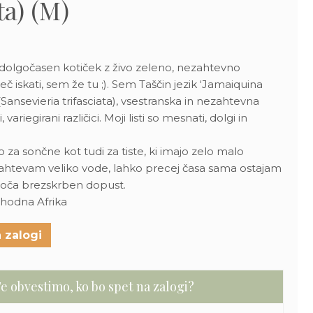
ta) (M)
i dolgočasen kotiček z živo zeleno, nezahtevno
več iskati, sem že tu ;). Sem Taščin jezik ‘Jamaiquina
Sansevieria trifasciata), vsestranska in nezahtevna
, variegirani različici. Moji listi so mesnati, dolgi in
za sončne kot tudi za tiste, ki imajo zelo malo
zahtevam veliko vode, lahko precej časa sama ostajam
goča brezskrben dopust.
ahodna Afrika
 zalogi
e obvestimo, ko bo spet na zalogi?