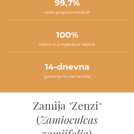
99,7%
rastlin prispe brezhibnih
100%
zdrave in pregledane rastline
14-dnevna
garancija na vsa naročila
Zamija
‘
Zenzi
‘
(
Zamioculcas
zamiifolia
)