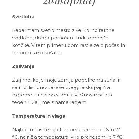
Svetloba
Rada imam svetlo mesto z veliko indirektne
svetlobe, dobro prenašam tudi temnejše
kotičke. V tem primeru bom rastla zelo počasi in
ne bom tako košata.
Zalivanje
Zalij me, ko je moja zemlja popolnoma suha in
se moj list brez težave upogne skupaj. Na
higrometru naj bo stopnja vlažnosti vsaj en
teden 1. Zalij me z namakanjem.
Temperatura in vlaga
Najbolj mi ustrezajo temperature med 16 in 24
°C, najnižja temperatura, ki jo prenesem, je 7 °C.