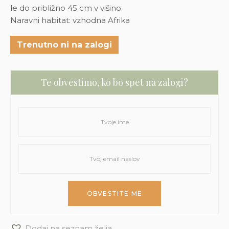
le do približno 45 cm v višino.
Naravni habitat: vzhodna Afrika
Trenutno ni na zalogi
Te obvestimo, ko bo spet na zalogi?
Dodaj na seznam želja