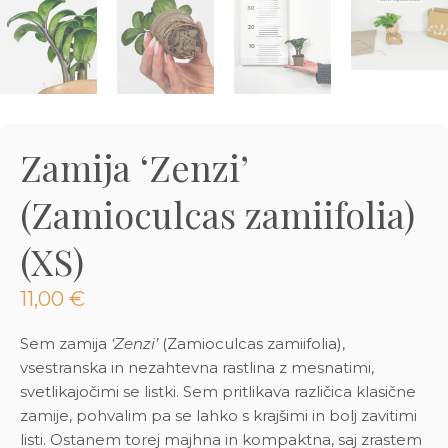
3D tiskani lonci
Preberi prispevek
,00
€
Dodaj v košarico
Zamija ‘Zenzi’
(Zamioculcas zamiifolia)
(XS)
11,00
€
Sem zamija
‘Zenzi’
(Zamioculcas zamiifolia),
vsestranska in nezahtevna rastlina z mesnatimi,
svetlikajočimi se listki. Sem pritlikava različica klasične
zamije, pohvalim pa se lahko s krajšimi in bolj zavitimi
listi. Ostanem torej majhna in kompaktna, saj zrastem