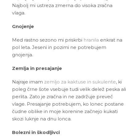
Najbolj mi ustreza zmerna do visoka zračna
vlaga.
Gnojenje
Med rastno sezono mi priskrbi
hranila
enkrat na
pol leta. Jeseni in pozimi ne potrebujem
gnojenja.
Zemlja in presajanje
Najraje imam
zemljo za kaktuse in sukulente
, ki
poleg črne šote vsebuje tudi velik delež peska ali
perlita. Zato je zračna in ne zadržuje preveč
vlage. Presajanje potrebujem, ko lonec postane
čudne oblike in moje korenine začnejo kukati
skozi luknje na dnu lonca.
Bolezni in škodljivci