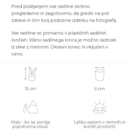
Pred pošiljanjem vse rastline skrbno
pregledamo in zagotovimo, da gredo na pot
zdrave in čim bolj podobne izdelku na fotografiji.
Vse rastline so primarno v plastičnih sadilnih
lončkih. Višino sadilnega lonca je možno razbrati
iz slike z metrom. Okrasni lonec ni vključen v
ceno.
15 cm
6 cm
Malo - ko se zemlja
Lahko rastem v temnih in
popolnoma izsuši.
svetlih prostorih.