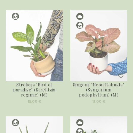
Strelicija ‘Bird of
Singonij ‘Neon Robusta’
paradise’ (Strelitzia
(Syngonium
reginae) (M)
podophyllum) (M)
15,00
€
11,00
€