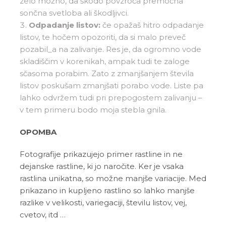
zelo možno, da škodo povzroča premočna
sončna svetloba ali škodljivci.
Odpadanje listov:
če opažaš hitro odpadanje
listov, te hočem opozoriti, da si malo preveč
pozabil_a na zalivanje. Res je, da ogromno vode
skladiščim v korenikah, ampak tudi te zaloge
sčasoma porabim. Zato z zmanjšanjem števila
listov poskušam zmanjšati porabo vode. Liste pa
lahko odvržem tudi pri prepogostem zalivanju –
v tem primeru bodo moja stebla gnila.
OPOMBA
Fotografije prikazujejo primer rastline in ne
dejanske rastline, ki jo naročite. Ker je vsaka
rastlina unikatna, so možne manjše variacije. Med
prikazano in kupljeno rastlino so lahko manjše
razlike v velikosti, variegaciji, številu listov, vej,
cvetov, itd …