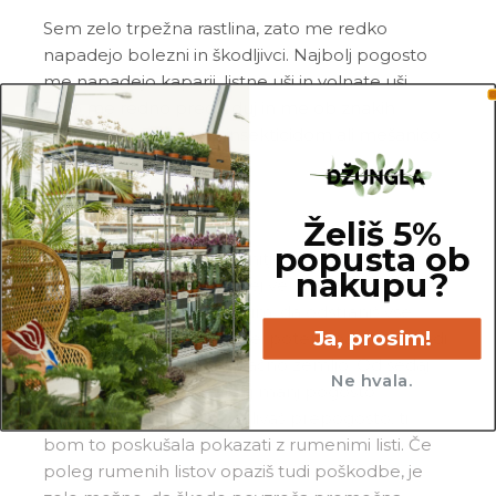
Sem zelo trpežna rastlina, zato me redko
napadejo bolezni in škodljivci. Najbolj pogosto
me napadejo kaparji, listne uši in volnate uši.
Zato me redno pregleduj in me ob znakih
škodljivcev pozdravi z insekticidom ali mešanico
Neem tonika
in vode.
Pogoste težave
Želiš 5%
popusta ob
Gnitje:
če si opazil_a gnitje mojih listov, stebel
nakupu?
in/ali korenin, si me po vsej verjetnosti
prekomerno zalil_a. Prosim, da odstraniš vse
Ja, prosim!
gnile korenine in korenike, potem pa me posadi
v popolnoma svežo in zračno zemljo. Od sedaj
Ne hvala.
naprej me, prosim, zalivaj manj pogosto.
Rumeni listi:
če me zalivaš prepogosto, ti
bom to poskušala pokazati z rumenimi listi. Če
poleg rumenih listov opaziš tudi poškodbe, je