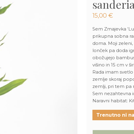
sanderia
15,00
€
Sem Zmajevka ‘Lu
prikupna sobna ras
doma. Moji zeleni,
lonček pa doda igr
obožujejo bambus 
višino in 15 cm v š
Rada imam svetlo d
zemlje skoraj popo
zemlji, pri tem pa
Sem nezahtevna in 
Naravni habitat: Ki
Trenutno ni na