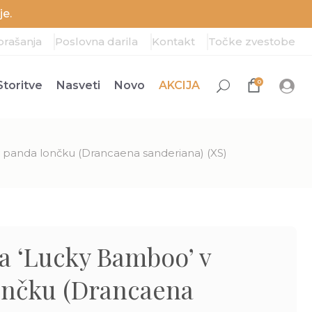
e.
prašanja
Poslovna darila
Kontakt
Točke zvestobe
0
Storitve
Nasveti
Novo
AKCIJA
panda lončku (Drancaena sanderiana) (XS)
a ‘Lucky Bamboo’ v
ončku (Drancaena