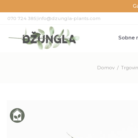
G
070 724 385
|
info@dzungla-plants.com
Sobne r
Domov
/
Trgovi