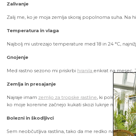
Zalivanje
Zalij me, ko je moja zemlja skoraj popolnoma suha. Na hig
Temperatura in vlaga
Najbolj mi ustrezajo temperature med 18 in 24 °C, najnižj
Gnojenje
Med rastno sezono mi priskrbi
hranila
enkrat na mesec. 
Zemlja in presajanje
Najraje imam
zemljo za tropske rastline
, ki poleg črne š
ko moje korenine začnejo kukati skozi luknje na dnu lon
Bolezni in škodljivci
Sem neobčutljiva rastlina, tako da me redko napadejo bol