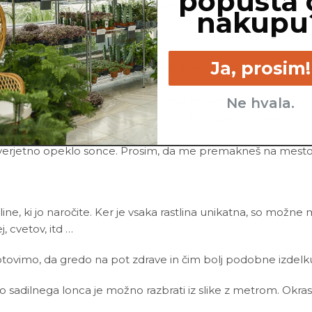
popusta 
onika
in vode. Kadar stojim v premokri zemlji, me lahko napad
nakupu
Ja, prosim!
jub temu, da je moja zemlja mokra, si me po vsej verjetnosti p
olnoma svežo in zračno zemljo.
ogov. Eden izmed razlogov je nakopičenje mineralov v zemlji 
Ne hvala.
a nekaj časa teče skozi mojo zemljo in tako odplakne minera
verjetno opeklo sonce. Prosim, da me premakneš na mesto 
line, ki jo naročite. Ker je vsaka rastlina unikatna, so možne
ej, cvetov, itd …
ovimo, da gredo na pot zdrave in čim bolj podobne izdelku n
ino sadilnega lonca je možno razbrati iz slike z metrom. Okras