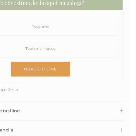
e obvestimo, ko bo spet na zalogi?
am želja
 rastline
 druge naročene izdelke skrbno zapakiramo v varno in
Nato so naravnost iz naše trgovine s kurirsko službo DPD
ancija
lov. Potek dostave lahko spremljaš prek sledilne povezave, ki