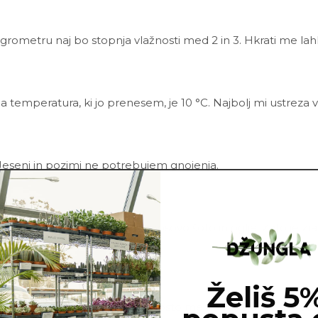
rometru naj bo stopnja vlažnosti med 2 in 3. Hkrati me lahko
a temperatura, ki jo prenesem, je 10 °C.
Najbolj mi ustreza v
Jeseni in pozimi ne potrebujem gnojenja.
ote vsebuje še perlit, lubje, kokosovo šoto in oglje. Zato je 
ca.
Želiš 5
ezni in škodljivci. Najbolj pogosto me napadejo tripsi in v