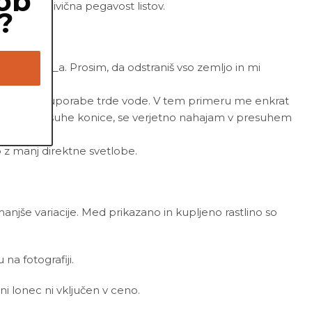
ob
e tudi glivična pegavost listov.
?
reveč zalil_a. Prosim, da odstraniš vso zemljo in mi
kot posledica uporabe trde vode. V tem primeru me enkrat
le. Če imam suhe konice, se verjetno nahajam v presuhem
z manj direktne svetlobe.
 manjše variacije. Med prikazano in kupljeno rastlino so
a fotografiji.
ni lonec ni vključen v ceno.