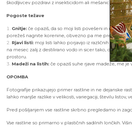
škodljivcev pozdravi z insekticidom ali mešanico
Neem t
Pogoste težave
Gnitje:
če opaziš, da so moji listi povešeni in mehki kl
porežeš nagnite korenine, obvezno pa me presadi v pop
Rjavi listi:
moji listi lahko porjavijo iz različnih razl
na mesec zalij z destilirano vodo in sicer tako, da vod
prostoru.
Madeži na listih:
če opaziš suhe rjave madeže, me je 
OPOMBA
Fotografije prikazujejo primer rastline in ne dejanske rast
lahko manjše razlike v velikosti, variegaciji, številu listov, v
Pred pošiljanjem vse rastline skrbno pregledamo in zagot
Vse rastline so primarno v plastičnih sadilnih lončkih. Viš