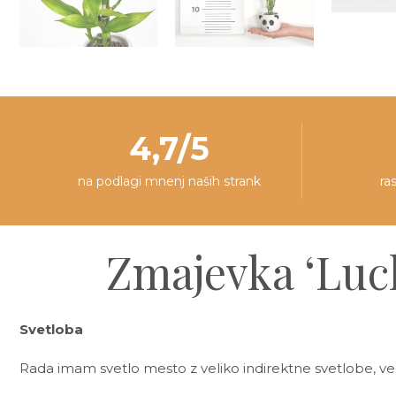
4,7/5
na podlagi mnenj naših strank
ra
Zmajevka ‘Luc
Svetloba
Rada imam svetlo mesto z veliko indirektne svetlobe, v