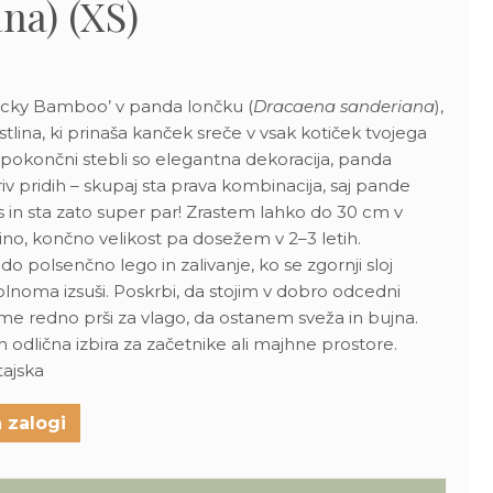
na) (XS)
cky Bamboo’ v panda lončku (
Dracaena sanderiana
),
tlina, ki prinaša kanček sreče v vsak kotiček tvojega
 pokončni stebli so elegantna dekoracija, panda
iv pridih – skupaj sta prava kombinacija, saj pande
in sta zato super par! Zrastem lahko do 30 cm v
irino, končno velikost pa dosežem v 2–3 letih.
o polsenčno lego in zalivanje, ko se zgornji sloj
lnoma izsuši. Poskrbi, da stojim v dobro odcedni
 me redno prši za vlago, da ostanem sveža in bujna.
odlična izbira za začetnike ali majhne prostore.
tajska
 zalogi