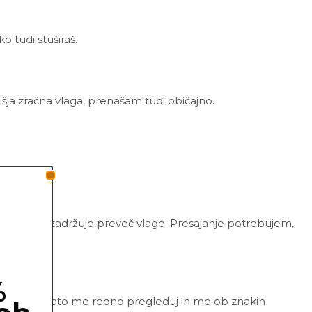
 tudi stuširaš.
išja zračna vlaga, prenašam tudi običajno.
zračna in ne zadržuje preveč vlage. Presajanje potrebujem,
%
olnate uši. Zato me redno pregleduj in me ob znakih