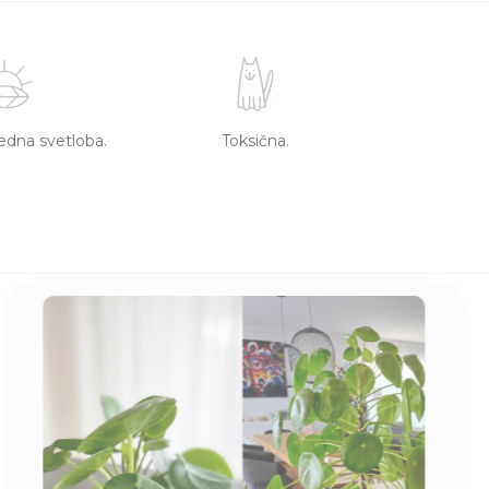
redna svetloba.
Toksična.