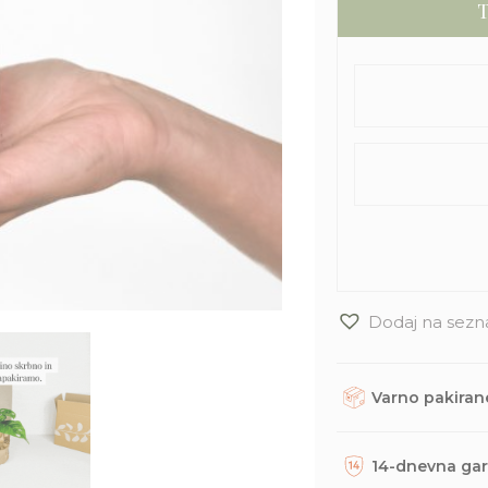
T
Dodaj na sezn
Varno pakirane
Rastline, dodatke in
trajnostno embalažo. 
14-dnevna gar
odposlani na tvoj nas