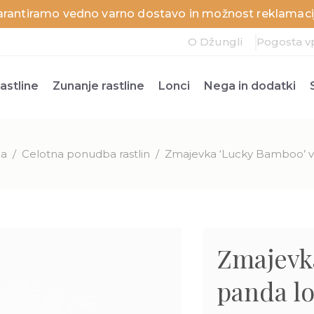
arantiramo vedno varno dostavo in možnost reklamacij
O Džungli
Pogosta v
astline
Zunanje rastline
Lonci
Nega in dodatki
na
/
Celotna ponudba rastlin
/
Zmajevka ‘Lucky Bamboo’ v 
Zmajevk
panda l