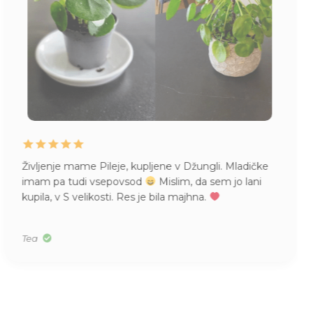
Življenje mame Pileje, kupljene v Džungli. Mladičke
imam pa tudi vsepovsod
Mislim, da sem jo lani
kupila, v S velikosti. Res je bila majhna.
Tea