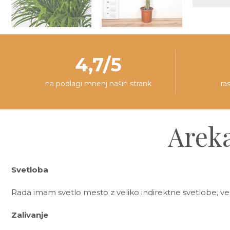
4,7/5
na podlagi mnenj naših strank
ra
Areka
Svetloba
Rada imam svetlo mesto z veliko indirektne svetlobe, ve
Zalivanje