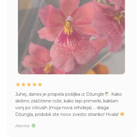
 Džungle
. Kako
Življenje mame Pileje, kupljene v Dž
imerki, kakšen
imam pa tudi vsepovsod
Mislim, 
a) … draga
kupila, v S velikosti. Res je bila majh
stranko! Hvala!
Tea