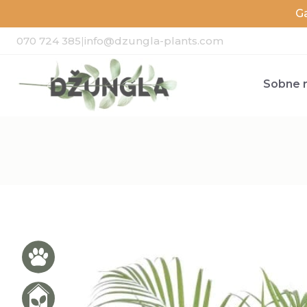
G
070 724 385
|
info@dzungla-plants.com
Sobne r