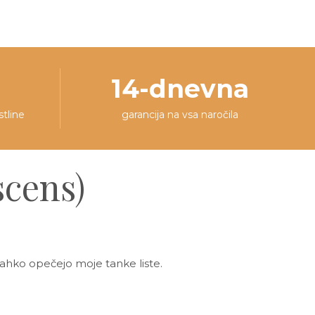
14-dnevna
stline
garancija na vsa naročila
scens)
lahko opečejo moje tanke liste.