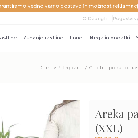
arantiramo vedno varno dostavo in možnost reklamacij
O Džungli
Pogosta v
astline
Zunanje rastline
Lonci
Nega in dodatki
Domov
/
Trgovina
/
Celotna ponudba ras
Areka pa
(XXL)