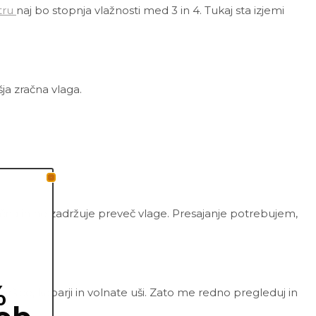
tru
naj bo stopnja vlažnosti med 3 in 4. Tukaj sta izjemi
šja zračna vlaga.
zračna in ne zadržuje preveč vlage. Presajanje potrebujem,
%
ršice, kaparji in volnate uši. Zato me redno pregleduj in