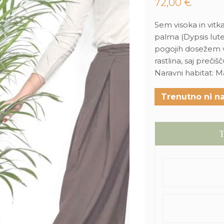
72,00
€
Sem visoka in vitk
palma (Dypsis lute
pogojih dosežem vi
rastlina, saj preči
Naravni habitat: 
Trenutno ni na
T