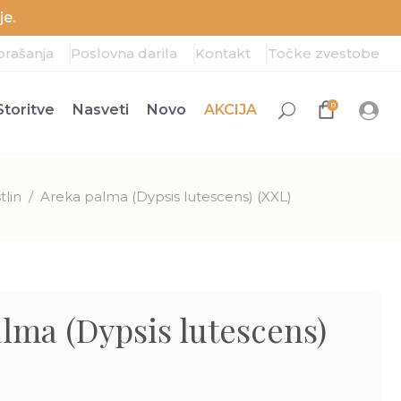
e.
prašanja
Poslovna darila
Kontakt
Točke zvestobe
0
Storitve
Nasveti
Novo
AKCIJA
tlin
/
Areka palma (Dypsis lutescens) (XXL)
lma (Dypsis lutescens)