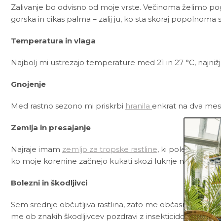
Zalivanje bo odvisno od moje vrste. Večinoma želimo pogo
gorska in cikas palma – zalij ju, ko sta skoraj popolnoma s
Temperatura in vlaga
Najbolj mi ustrezajo temperature med 21 in 27 °C, najnižj
Gnojenje
Med rastno sezono mi priskrbi
hranila
enkrat na dva mes
Zemlja in presajanje
Najraje imam
zemljo za tropske rastline
, ki poleg črne š
ko moje korenine začnejo kukati skozi luknje na dnu lon
Bolezni in škodljivci
Sem srednje občutljiva rastlina, zato me občasno lahko n
me ob znakih škodljivcev pozdravi z insekticidom ali me