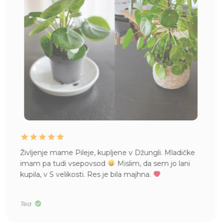
ungli. Mladičke
Naročila že večkrat pri vas čudovite ra
da sem jo lani
Prispele nepoškodovane, kljub bojazni
na.
na poti kaj zgodilo. Sedaj rastejo kot 
vsem za vse rožice in nasvete.
Zdenka