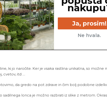
popusta 
nakupu
o zemljo, ne maram stati v vodi ali premokri zemlji in ti b
Ja, prosim!
nine in poreži vse nagnite dele ter me presadi v popolnima 
a mi ne odgovarja mesto, kjer se nahajam. Največkrat dobim 
Ne hvala.
 prekomernem ali neustreznem gnojenju.
li odsotnosti gnojenja hitro pride do pomanjkanja kalija. To 
se vedno najprej prepričaj, da niso posledica škodljivcev.
line, ki jo naročite. Ker je vsaka rastlina unikatna, so možne
ej, cvetov, itd …
ovimo, da gredo na pot zdrave in čim bolj podobne izdelku n
ino sadilnega lonca je možno razbrati iz slike z metrom. Okras