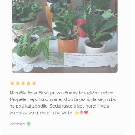
zlične rožice.
Zelo zadovoljna z vašim veseljem do 
, da se jim bo
do strank ter skrbjo, ki jo vlagate v rast
nore! Hvala
pokaže, ko rastlino prejmeš na dom, v
naprej uspeva.
Urška