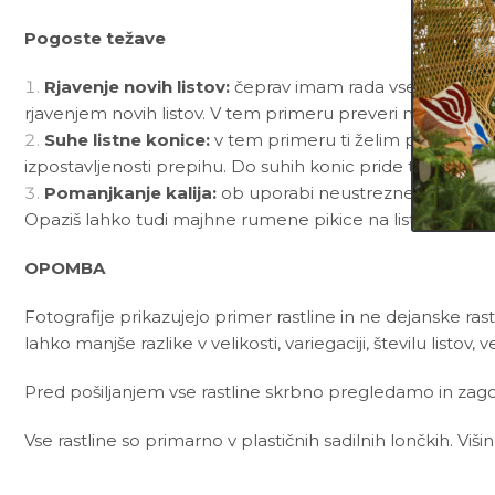
Pogoste težave
Rjavenje novih listov:
čeprav imam rada vseskozi vlažn
rjavenjem novih listov. V tem primeru preveri moje kore
Suhe listne konice:
v tem primeru ti želim povedati, d
izpostavljenosti prepihu. Do suhih konic pride tudi pri
Pomanjkanje kalija:
ob uporabi neustreznega gnojila a
Opaziš lahko tudi majhne rumene pikice na listih, vendar 
OPOMBA
Fotografije prikazujejo primer rastline in ne dejanske rast
lahko manjše razlike v velikosti, variegaciji, številu listov, v
Pred pošiljanjem vse rastline skrbno pregledamo in zagot
Vse rastline so primarno v plastičnih sadilnih lončkih. Viš