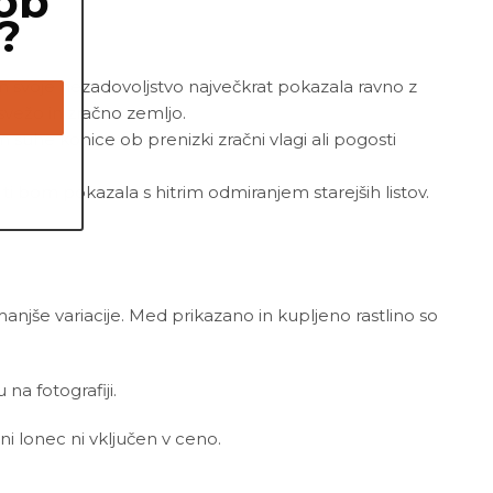
ob
?
om svoje nezadovoljstvo največkrat pokazala ravno z
svežo in zračno zemljo.
suhe konice ob prenizki zračni vlagi ali pogosti
ti bom pokazala s hitrim odmiranjem starejših listov.
 manjše variacije. Med prikazano in kupljeno rastlino so
a fotografiji.
ni lonec ni vključen v ceno.