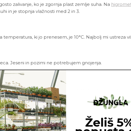
sto zalivanje, ko je zgornja plast zemlje suha. Na
higrome
uhi in je stopnja vlažnosti med 2 in 3.
a temperatura, ki jo prenesem, je 10°C.
Najbolj mi ustreza vi
eca. Jeseni in pozimi ne potrebujem gnojenja.
ote vsebuje še perlit, lubje, kokosovo šoto in oglje. Zato je 
ca.
Želiš 5
apadejo bolezni in škodljivci. Najbolj pogosto me napadejo p
šanico
Neem tonika
in vode.