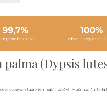
99,7%
100%
stlin prispe brezhibnih
zdrave in pregledane ra
 palma (Dypsis lute
ndar uspevam tudi v temnejših kotičkih. Močni sončni žarki 