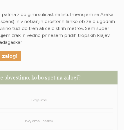
a palma z dolgimi suličastimi listi. Imenujem se Areka
scens) in v notranjih prostorih lahko ob zelo ugodnih
šino tudi do treh ali celo štirih metrov. Sem super
ščujem zrak in vedno prinesem pridih tropskih krajev.
Madagaskar
 zalogi
e obvestimo, ko bo spet na zalogi?