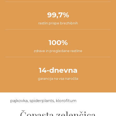
99,7%
rastlin prispe brezhibnih
100%
zdrave in pregledane rastline
14-dnevna
garancija na vsa naročila
pajkovka, spiderplants, klorofitum
Čopasta zelenčica