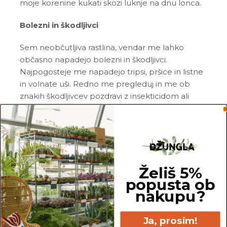
moje korenine kukati skozi luknje na dnu lonca.
Bolezni in škodljivci
Sem neobčutljiva rastlina, vendar me lahko
občasno napadejo bolezni in škodljivci.
Najpogosteje me napadejo tripsi, pršice in listne
in volnate uši. Redno me pregleduj in me ob
znakih škodljivcev pozdravi z insekticidom ali
mešanico
Neem tonika
in vode.
Pogoste težave
Rumeni listi:
Liste največkrat povesim in
obarvam rumeno, ko me prepogosto zalivaš.
Želiš 5%
Prosim, da preveriš moje korenine in v primeru
popusta ob
gnitja porežeš vse gnile korenine ter me
nakupu?
presadiš v svežo in zračno zemljo.
Rjave konice na listih:
Rjave konice se
Ja, prosim!
pojavijo, ko me ne zalivaš na ustrezen način. Zalij