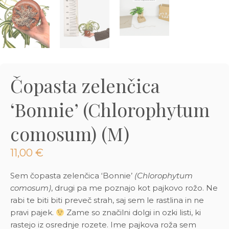
3D tiskani lonci
Preberi prispevek
,00
€
Dodaj v košarico
Čopasta zelenčica
‘Bonnie’ (Chlorophytum
comosum) (M)
11,00
€
Sem čopasta zelenčica ‘Bonnie’
(Chlorophytum
comosum)
, drugi pa me poznajo kot pajkovo rožo. Ne
rabi te biti biti preveč strah, saj sem le rastlina in ne
pravi pajek.
Zame so značilni dolgi in ozki listi, ki
rastejo iz osrednje rozete. Ime pajkova roža sem