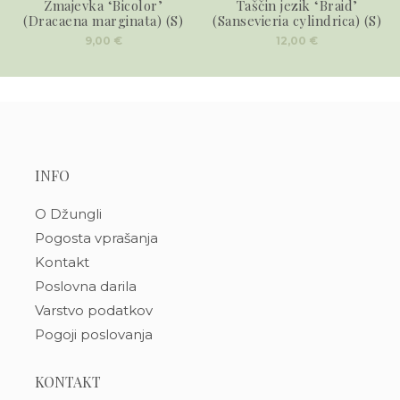
Zmajevka ‘Bicolor’
Taščin jezik ‘Braid’
(Dracaena marginata) (S)
(Sansevieria cylindrica) (S)
9,00
€
12,00
€
INFO
O Džungli
Pogosta vprašanja
Kontakt
Poslovna darila
Varstvo podatkov
Pogoji poslovanja
KONTAKT