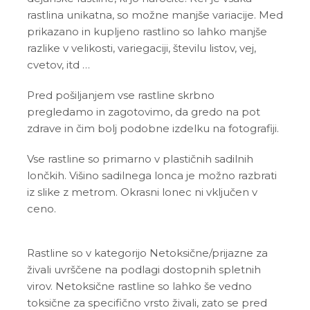
rastlina unikatna, so možne manjše variacije. Med
prikazano in kupljeno rastlino so lahko manjše
razlike v velikosti, variegaciji, številu listov, vej,
cvetov, itd …
Pred pošiljanjem vse rastline skrbno
pregledamo in zagotovimo, da gredo na pot
zdrave in čim bolj podobne izdelku na fotografiji.
Vse rastline so primarno v plastičnih sadilnih
lončkih. Višino sadilnega lonca je možno razbrati
iz slike z metrom. Okrasni lonec ni vključen v
ceno.
Rastline so v kategorijo Netoksične/prijazne za
živali uvrščene na podlagi dostopnih spletnih
virov. Netoksične rastline so lahko še vedno
toksične za specifično vrsto živali, zato se pred