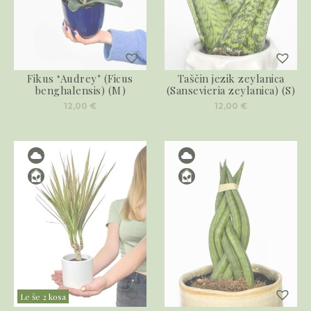
Fikus ‘Audrey’ (Ficus
Taščin jezik zeylanica
benghalensis) (M)
(Sansevieria zeylanica) (S)
12,00
€
12,00
€
Le še 2 kosa