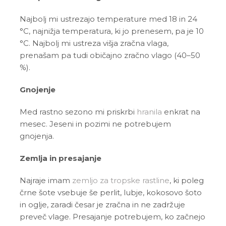
Najbolj mi ustrezajo temperature med 18 in 24
°C, najnižja temperatura, ki jo prenesem, pa je 10
°C. Najbolj mi ustreza višja zračna vlaga,
prenašam pa tudi običajno zračno vlago (40–50
%).
Gnojenje
Med rastno sezono mi priskrbi
hranila
enkrat na
mesec. Jeseni in pozimi ne potrebujem
gnojenja.
Zemlja in presajanje
Najraje imam
zemljo za tropske rastline
, ki poleg
črne šote vsebuje še perlit, lubje, kokosovo šoto
in oglje, zaradi česar je zračna in ne zadržuje
preveč vlage. Presajanje potrebujem, ko začnejo