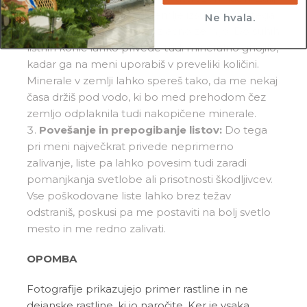
me, ko se zgornja plast zemlje izsuši, poleg tega
Ne hvala.
pa se prepričaj, da imam zračno zemljo. Do suhih
listnih konic lahko privede tudi mineralno gnojilo,
kadar ga na meni uporabiš v preveliki količini.
Minerale v zemlji lahko spereš tako, da me nekaj
časa držiš pod vodo, ki bo med prehodom čez
zemljo odplaknila tudi nakopičene minerale.
Povešanje in prepogibanje listov:
Do tega
pri meni največkrat privede neprimerno
zalivanje, liste pa lahko povesim tudi zaradi
pomanjkanja svetlobe ali prisotnosti škodljivcev.
Vse poškodovane liste lahko brez težav
odstraniš, poskusi pa me postaviti na bolj svetlo
mesto in me redno zalivati.
OPOMBA
Fotografije prikazujejo primer rastline in ne
dejanske rastline, ki jo naročite. Ker je vsaka