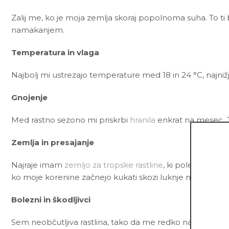
Zalij me, ko je moja zemlja skoraj popolnoma suha. To ti
namakanjem.
Temperatura in vlaga
Najbolj mi ustrezajo temperature med 18 in 24 °C, najnižj
Gnojenje
Med rastno sezono mi priskrbi
hranila
enkrat na mesec. 
Zemlja in presajanje
Najraje imam
zemljo za tropske rastline
, ki poleg črne š
ko moje korenine začnejo kukati skozi luknje na dnu lon
Bolezni in škodljivci
Sem neobčutljiva rastlina, tako da me redko napadejo bole