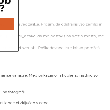
ob
?
etnosti preveč zalil_a. Prosim, da odstraniš vso zemljo in
jbolje izognil_a tako, da me postaviš na svetlo mesto, me
premočni sončni svetlobi. Poškodovane liste lahko porežeš,
 manjše variacije. Med prikazano in kupljeno rastlino so
a fotografiji.
ni lonec ni vključen v ceno.