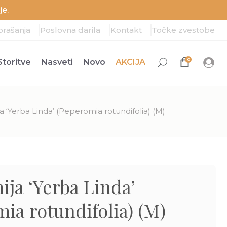
e.
prašanja
Poslovna darila
Kontakt
Točke zvestobe
0
Storitve
Nasveti
Novo
AKCIJA
 ‘Yerba Linda’ (Peperomia rotundifolia) (M)
ja ‘Yerba Linda’
ia rotundifolia) (M)