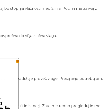
aj bo stopnja vlažnosti med 2 in 3. Pozimi me zalivaj z
povprečna do višja zračna vlaga.
zračna in ne zadržuje preveč vlage. Presajanje potrebujem,
%
e, volnate uši in kaparji. Zato me redno pregleduj in me