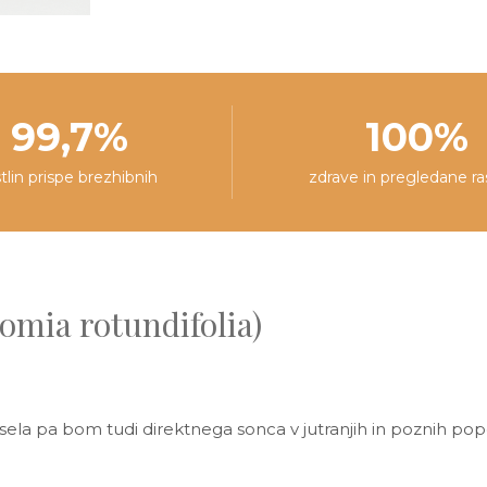
99,7%
100%
stlin prispe brezhibnih
zdrave in pregledane ra
romia rotundifolia)
sela pa bom tudi direktnega sonca v jutranjih in poznih p