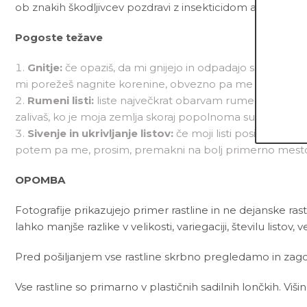
ob znakih škodljivcev pozdravi z insekticidom ali mešani
Pogoste težave
Gnitje:
če opaziš, da mi gnijejo in odpadajo spodnji lis
mi porežeš nagnite korenine, obvezno pa me presadi v 
Rumeni listi:
liste največkrat obarvam rumeno, ko ne do
zalivaš, ko je moja zemlja skoraj popolnoma suha in me
Sivenje in ukrivljanje listov:
če moji listi posivijo in 
potem pa me, prosim, premakni na bolj primerno mesto i
OPOMBA
Fotografije prikazujejo primer rastline in ne dejanske rast
lahko manjše razlike v velikosti, variegaciji, številu listov, v
Pred pošiljanjem vse rastline skrbno pregledamo in zagot
Vse rastline so primarno v plastičnih sadilnih lončkih. Viš