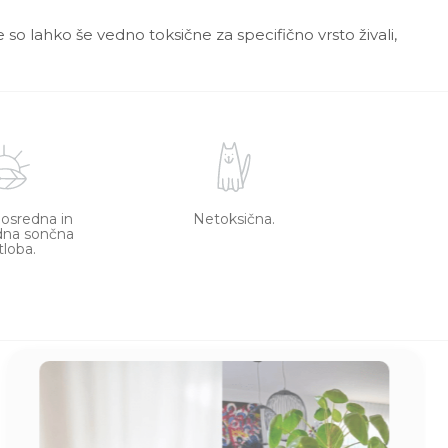
 so lahko še vedno toksične za specifično vrsto živali,
posredna in
Netoksična.
dna sončna
tloba.