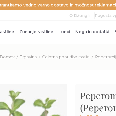
arantiramo vedno varno dostavo in možnost reklamacij
O Džungli
Pogosta v
astline
Zunanje rastline
Lonci
Nega in dodatki
Domov
/
Trgovina
/
Celotna ponudba rastlin
/
Peperomija
Peperomi
(Peperom