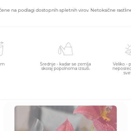
ščene na podlagi dostopnih spletnih virov. Netoksične rastline
cm
Srednje - kadar se zemlja
Veliko - 
skoraj popolnoma izsuši.
neposre
sve