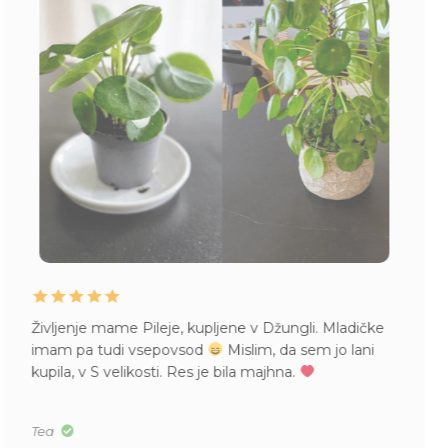
Življenje mame Pileje, kupljene v Džungli. Mladičke
imam pa tudi vsepovsod
Mislim, da sem jo lani
kupila, v S velikosti. Res je bila majhna.
Tea