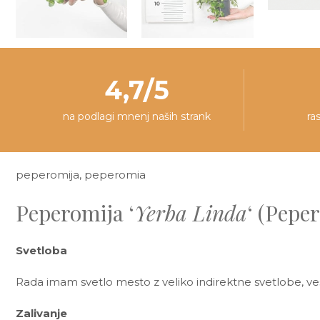
4,7/5
na podlagi mnenj naših strank
ra
peperomija, peperomia
Peperomija ‘
Yerba Linda
‘ (Pepe
Svetloba
Rada imam svetlo mesto z veliko indirektne svetlobe, ve
Zalivanje