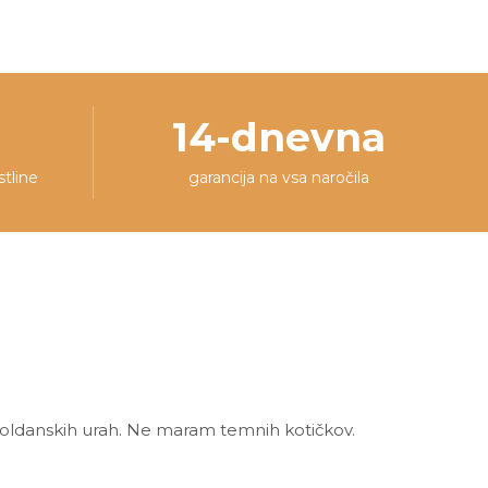
14-dnevna
stline
garancija na vsa naročila
opoldanskih urah. Ne maram temnih kotičkov.