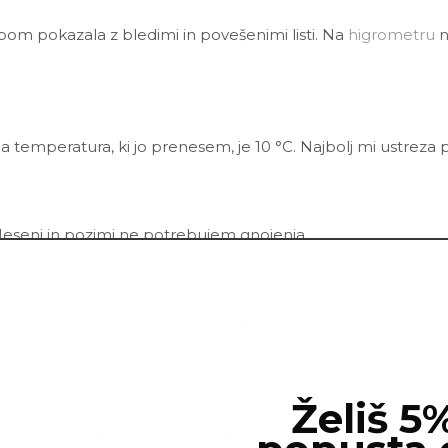
 bom pokazala z bledimi in povešenimi listi. Na
higrometru
n
a temperatura, ki jo prenesem, je 10 °C. Najbolj mi ustreza 
Jeseni in pozimi ne potrebujem gnojenja.
ote vsebuje še perlit, lubje, kokosovo šoto in oglje. Zato je 
ca.
Želiš 5
zni in škodljivci. Najbolj pogosto me napadejo tripsi, pršic