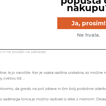
popusta 
co
Neem tonika
in vode.
nakupu
Ja, prosim!
ti, medtem ko je moja zemlja precej mokra, si me po vsej verj
popolnoma svežo in zračno zemljo.
Ne hvala.
bivam dovolj svetlobe, vode ali hranil. Tej težavi se boš na
 med rastno sezono gnojiš enkrat na mesec.
se ukrivijo, je velikokrat težava v preredkem zalivanju in/ali 
n ne pozabi na zalivanje.
line, ki jo naročite. Ker je vsaka rastlina unikatna, so možne
ej, cvetov, itd …
ovimo, da gredo na pot zdrave in čim bolj podobne izdelku n
ino sadilnega lonca je možno razbrati iz slike z metrom. Okras