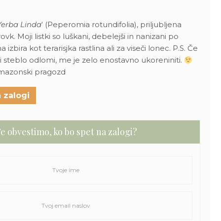
Yerba Linda
‘ (Peperomia rotundifolia), priljubljena
k. Moji listki so luškani, debelejši in nanizani po
 izbira kot terarisjka rastlina ali za viseči lonec. P.S. Če
li steblo odlomi, me je zelo enostavno ukoreniniti.
Amazonski pragozd
 zalogi
e obvestimo, ko bo spet na zalogi?