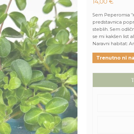
14,00
€
Sem Peperomia ‘
predstavnica poprov
steblih. Sem odlična
se mi kakšen list a
Naravni habitat: 
Trenutno ni na
T