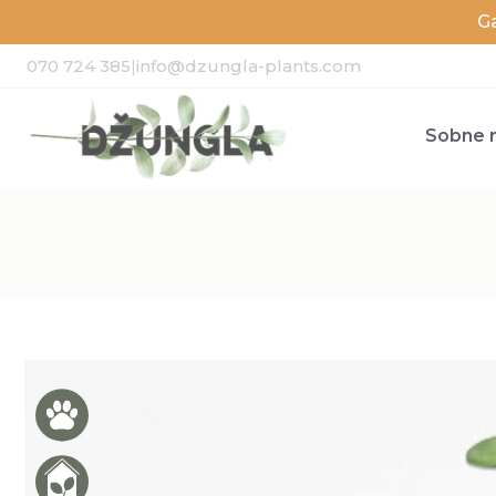
G
070 724 385
|
info@dzungla-plants.com
Sobne r