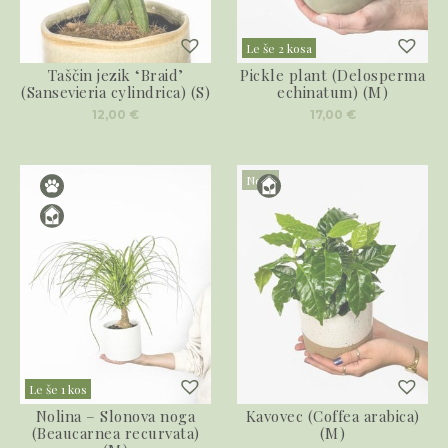
Le še 2 kosa
Taščin jezik ‘Braid’
Pickle plant (Delosperma
(Sansevieria cylindrica) (S)
echinatum) (M)
12,00
€
17,00
€
Novo
Le še 1 kos
Nolina – Slonova noga
Kavovec (Coffea arabica)
(Beaucarnea recurvata)
(M)