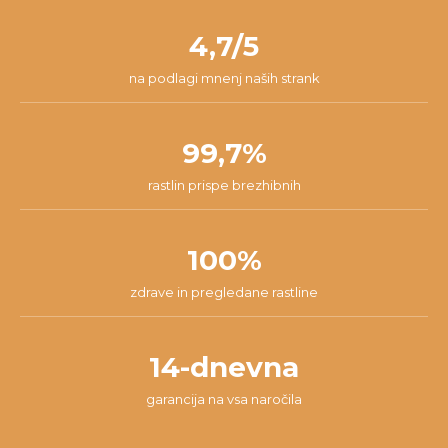
nam lahko pišeš na
info@dzungla-plants.com
in skupaj bomo
pakiranja.
našli najboljšo rešitev za tvojo situacijo.
4,7/5
na podlagi mnenj naših strank
99,7%
rastlin prispe brezhibnih
100%
zdrave in pregledane rastline
14-dnevna
garancija na vsa naročila