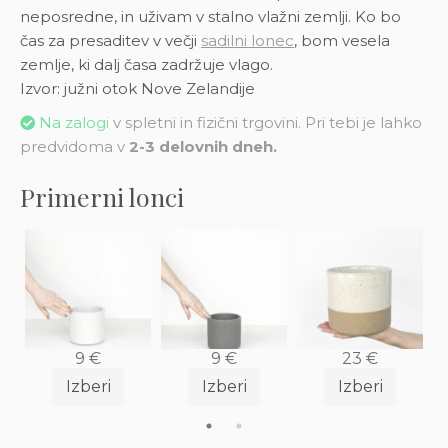
neposredne, in uživam v stalno vlažni zemlji. Ko bo
čas za presaditev v večji
sadilni lonec
, bom vesela
zemlje, ki dalj časa zadržuje vlago.
Izvor: južni otok Nove Zelandije
Na zalogi
v spletni in fizični trgovini. Pri tebi je lahko
predvidoma v
2-3 delovnih dneh.
Primerni lonci
9
€
9
€
23
€
Izberi
Izberi
Izberi