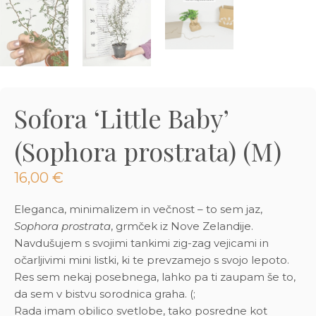
3D tiskani lonci
Preberi prispevek
,00
€
Dodaj v košarico
Sofora ‘Little Baby’
(Sophora prostrata) (M)
16,00
€
Eleganca, minimalizem in večnost – to sem jaz,
Sophora prostrata
, grmček iz Nove Zelandije.
Navdušujem s svojimi tankimi zig-zag vejicami in
očarljivimi mini listki, ki te prevzamejo s svojo lepoto.
Res sem nekaj posebnega, lahko pa ti zaupam še to,
da sem v bistvu sorodnica graha. (;
Rada imam obilico svetlobe, tako posredne kot