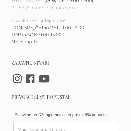
T:
070 724 385
(PON-PET: 8:00-16:00)
E:
info@dzungla-plants.com
Tržaška 135, Ljubljana Vič
PON, SRE, ČET in PET: 11:00-19:00
TOR in SOB: 9:00-15:00
NED: zaprto
ZABAVNE STVARI
PRIVOŠČI SI 5% POPUSTA!
Prijavi se na Džungla novice in prejmi 5% popusta