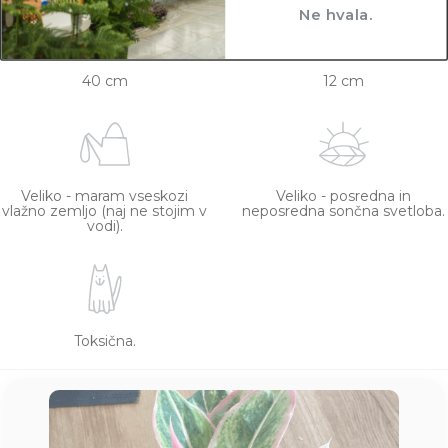
Ne hvala.
40 cm
12 cm
Veliko - maram vseskozi
Veliko - posredna in
vlažno zemljo (naj ne stojim v
neposredna sončna svetloba.
vodi).
Toksična.