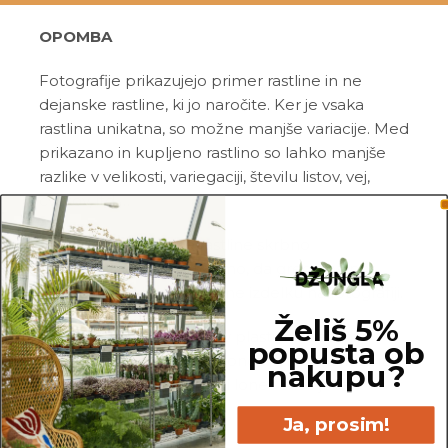
OPOMBA
Fotografije prikazujejo primer rastline in ne
dejanske rastline, ki jo naročite. Ker je vsaka
rastlina unikatna, so možne manjše variacije. Med
prikazano in kupljeno rastlino so lahko manjše
razlike v velikosti, variegaciji, številu listov, vej,
cvetov, itd …
Pred pošiljanjem vse rastline skrbno
pregledamo in zagotovimo, da gredo na pot
zdrave in čim bolj podobne izdelku na fotografiji.
Želiš 5%
Vse rastline so primarno v plastičnih sadilnih
popusta ob
lončkih. Višino sadilnega lonca je možno razbrati
nakupu?
iz slike z metrom. Okrasni lonec ni vključen v
ceno.
Ja, prosim!