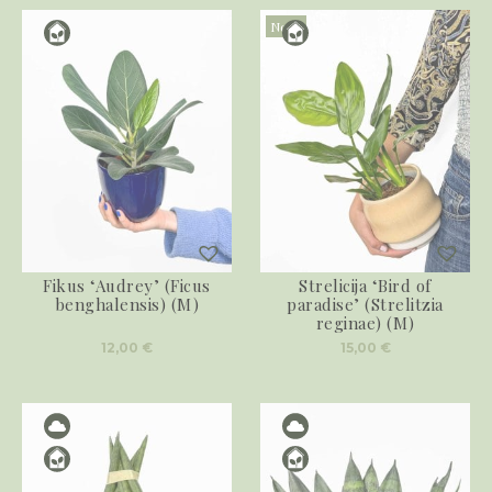
Novo
Fikus ‘Audrey’ (Ficus
Strelicija ‘Bird of
benghalensis) (M)
paradise’ (Strelitzia
reginae) (M)
12,00
€
15,00
€