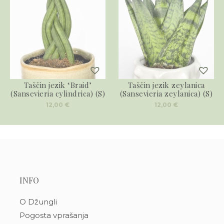
Taščin jezik ‘Braid’
Taščin jezik zeylanica
(Sansevieria cylindrica) (S)
(Sansevieria zeylanica) (S)
12,00
€
12,00
€
INFO
O Džungli
Pogosta vprašanja