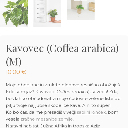
3D tiskani lonci
Preberi prispevek
,00
€
Dodaj v košarico
Kavovec (Coffea arabica)
(M)
10,00
€
Moje obdelane in zmlete plodove resnično obožuješ.
Kdo sem jaz? Kavovec (
Coffea arabica
), seveda! Zdaj
boš lahko občudoval_a moje čudovite zelene liste ob
pitju tvoje najljubše skodelice kave. A ni to super!
Ko bo čas, da me presadiš v večji
sadilni lonček
, bom
vesela
zračne mešanice zemlje
.
Naravni habitat: Južna Afrika in tropska Azija