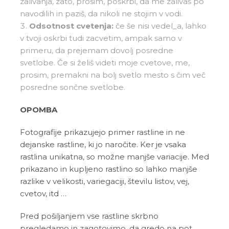
zalivanja, zato, prosim, poskrbi, da me zalivaš po
navodilih in paziš, da nikoli ne stojim v vodi.
Odsotnost cvetenja:
če še nisi vedel_a, lahko
v tvoji oskrbi tudi zacvetim, ampak samo v
primeru, da prejemam dovolj posredne
svetlobe. Če si želiš videti moje cvetove, me,
prosim, premakni na bolj svetlo mesto s čim več
posredne sončne svetlobe.
OPOMBA
Fotografije prikazujejo primer rastline in ne
dejanske rastline, ki jo naročite. Ker je vsaka
rastlina unikatna, so možne manjše variacije. Med
prikazano in kupljeno rastlino so lahko manjše
razlike v velikosti, variegaciji, številu listov, vej,
cvetov, itd …
Pred pošiljanjem vse rastline skrbno
pregledamo in zagotovimo, da gredo na pot