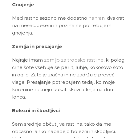
Gnojenje
Med rastno sezono me dodatno
nahrani
dvakrat
na mesec. Jeseni in pozimi ne potrebujem
gnojenja.
Zemlja in presajanje
Najraje imam
zemljo za tropske rastline
, ki poleg
črne šote vsebuje še perlit, lubje, kokosovo šoto
in oglje. Zato je zračna in ne zadržuje preveč
vlage. Presajanje potrebujem tedaj, ko moje
korenine začnejo kukati skozi luknje na dnu
lonca.
Bolezni in škodljivci
Sem srednje občutljiva rastlina, tako da me
občasno lahko napadejo bolezni in škodljivci.