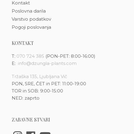
Kontakt
Poslovna darila
Varstvo podatkov
Pogoji poslovanja
KONTAKT
T:
070 724 385
(PON-PET: 8:00-16:00)
E:
info@dzungla-plants.com
Tržaška 135, Ljubljana Vič
PON, SRE, ČET in PET: 11:00-19:00
TOR in SOB: 9:00-15:00
NED: zaprto
ZABAVNE STVARI