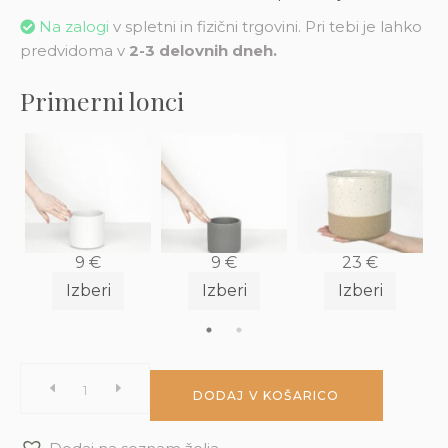
Na zalogi
v spletni in fizični trgovini. Pri tebi je lahko
predvidoma v
2-3 delovnih dneh.
Primerni lonci
9
€
9
€
23
€
Izberi
Izberi
Izberi
Kavovec
DODAJ V KOŠARICO
(Coffea