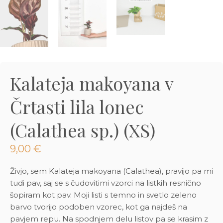
3D tiskani lonci
Preberi prispevek
,00
€
Dodaj v košarico
Kalateja makoyana v
Črtasti lila lonec
(Calathea sp.) (XS)
9,00
€
Živjo, sem Kalateja makoyana (Calathea), pravijo pa mi
tudi pav, saj se s čudovitimi vzorci na listkih resnično
šopiram kot pav. Moji listi s temno in svetlo zeleno
barvo tvorijo podoben vzorec, kot ga najdeš na
pavjem repu. Na spodnjem delu listov pa se krasim z