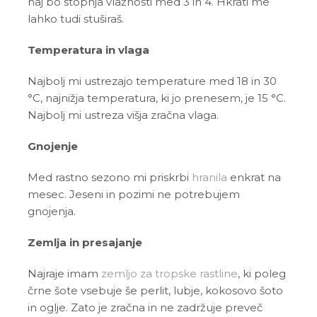
naj bo stopnja vlažnosti med 3 in 4. Hkrati me
lahko tudi stuširaš.
Temperatura in vlaga
Najbolj mi ustrezajo temperature med 18 in 30
°C, najnižja temperatura, ki jo prenesem, je 15 °C.
Najbolj mi ustreza višja zračna vlaga.
Gnojenje
Med rastno sezono mi priskrbi
hranila
enkrat na
mesec. Jeseni in pozimi ne potrebujem
gnojenja.
Zemlja in presajanje
Najraje imam
zemljo za tropske rastline
, ki poleg
črne šote vsebuje še perlit, lubje, kokosovo šoto
in oglje. Zato je zračna in ne zadržuje preveč