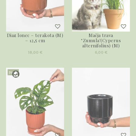
Diaz lonec – terakota (M)
Mačja trava
– 12,5 cm
‘Zumula'(Cyperus
alternifolius) (M)
18,00
€
6,00
€
Novo