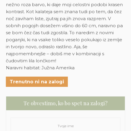
nežno roza barvo, ki daje moji celostni podobi krasen
kontrast. Kot kalateja sem znana tudi po tem, da čez
noč zaviham liste, zjutraj pa jih znova razprem. V
sobnih pogojih dosežem višino do 60 cm, naravno pa
se bom čez čas tudi zgostila. To naredim z novimi
poganjki, ki na vsake toliko veselo pokukajo iz zemlje
in tvorijo novo, odraslo rastlino. Aja, še
najpomembnejše – dobiš me v kombinaciji s
čudovitim lila lončkom!
Naravni habitat: Južna Amerika
Trenutno ni na zalogi
Te obvestimo, ko bo spet na zalogi?