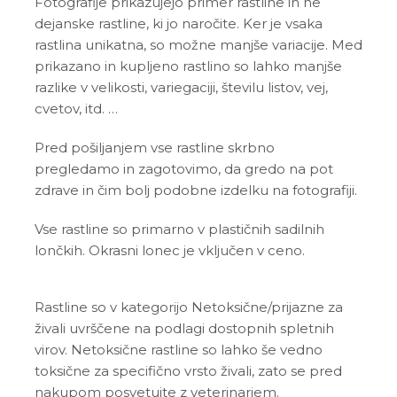
Fotografije prikazujejo primer rastline in ne
dejanske rastline, ki jo naročite. Ker je vsaka
rastlina unikatna, so možne manjše variacije. Med
prikazano in kupljeno rastlino so lahko manjše
razlike v velikosti, variegaciji, številu listov, vej,
cvetov, itd. …
Pred pošiljanjem vse rastline skrbno
pregledamo in zagotovimo, da gredo na pot
zdrave in čim bolj podobne izdelku na fotografiji.
Vse rastline so primarno v plastičnih sadilnih
lončkih. Okrasni lonec je vključen v ceno.
Rastline so v kategorijo Netoksične/prijazne za
živali uvrščene na podlagi dostopnih spletnih
virov. Netoksične rastline so lahko še vedno
toksične za specifično vrsto živali, zato se pred
nakupom posvetujte z veterinarjem.