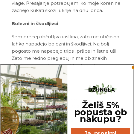
vlage. Presajanje potrebujem, ko moje korenine
začnejo kukati skozi luknje na dnu lonca.
Bolezni in škodljivci
Sem precej občutljiva rastlina, zato me občasno
lahko napadejo bolezni in škodljivci. Najbolj
pogosto me napadejo tripsi, pršice in listne uši.
Zato me redno pregleduj in me ob znakih
škodljivcev pozdravi z insekticidom ali mešanico
Neem tonika
in vode.
Pogoste težave
Rumeni listi:
čeprav imam rada vseskozi
Želiš 5%
vlažno zemljo, ne maram stati v vodi ali premokri
popusta ob
zemlji in ti bom svoje nezadovoljstvo največkrat
nakupu?
pokazala ravno z rumenimi listi. V tem primeru
preveri moje korenine in poreži vse nagnite dele
Ja, prosim!