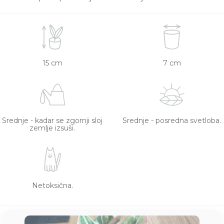
15 cm
7 cm
Srednje - kadar se zgornji sloj
Srednje - posredna svetloba.
zemlje izsuši.
Netoksična.