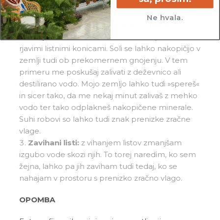
ter me presadi v popolnima svežo in zračno
zemljo.
Ne hvala.
Suhe listne konice in/ali robovi listov:
občutljivost na soli in minerale v vodi pokažem z
rjavimi listnimi konicami. Soli se lahko nakopičijo v
zemlji tudi ob prekomernem gnojenju. V tem
primeru me poskušaj zalivati z deževnico ali
destilirano vodo. Mojo zemljo lahko tudi »spereš«
in sicer tako, da me nekaj minut zalivaš z mehko
vodo ter tako odplakneš nakopičene minerale.
Suhi robovi so lahko tudi znak prenizke zračne
vlage.
Zavihani listi:
z vihanjem listov zmanjšam
izgubo vode skozi njih. To torej naredim, ko sem
žejna, lahko pa jih zaviham tudi tedaj, ko se
nahajam v prostoru s prenizko zračno vlago.
OPOMBA