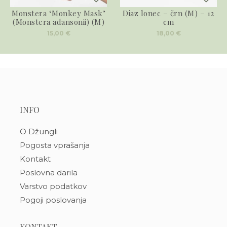
Monstera ‘Monkey Mask’
Diaz lonec – črn (M) – 12
(Monstera adansonii) (M)
cm
15,00
€
18,00
€
INFO
O Džungli
Pogosta vprašanja
Kontakt
Poslovna darila
Varstvo podatkov
Pogoji poslovanja
KONTAKT