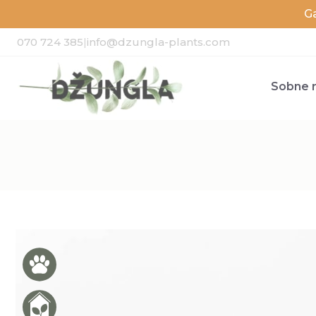
G
070 724 385
|
info@dzungla-plants.com
Sobne r