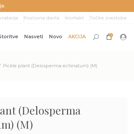
e.
prašanja
Poslovna darila
Kontakt
Točke zvestobe
0
Storitve
Nasveti
Novo
AKCIJA
/
Pickle plant (Delosperma echinatum) (M)
lant (Delosperma
um) (M)