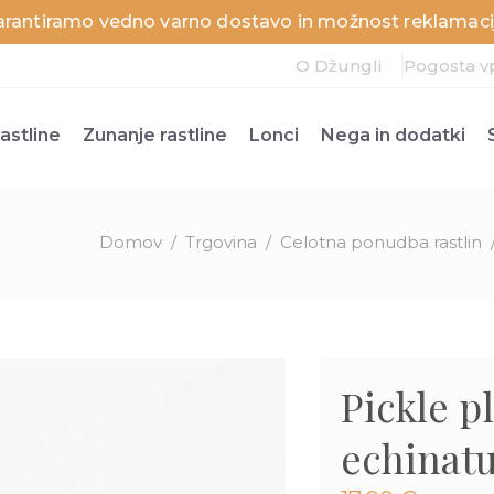
arantiramo vedno varno dostavo in možnost reklamacij
O Džungli
Pogosta v
astline
Zunanje rastline
Lonci
Nega in dodatki
Domov
/
Trgovina
/
Celotna ponudba rastlin
Pickle p
echinat