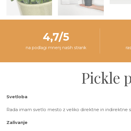
4,7/5
na podlagi mnenj naših strank
ra
Pickle p
Svetloba
Rada imam svetlo mesto z veliko direktne in indirektn
Zalivanje