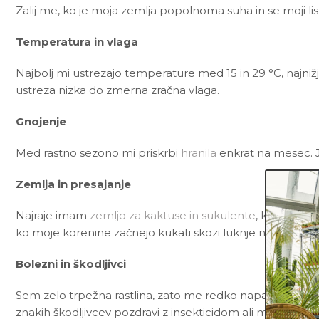
Zalij me, ko je moja zemlja popolnoma suha in se moji li
Temperatura in vlaga
Najbolj mi ustrezajo temperature med 15 in 29 °C, najniž
ustreza nizka do zmerna zračna vlaga.
Gnojenje
Med rastno sezono mi priskrbi
hranila
enkrat na mesec. 
Zemlja in presajanje
Najraje imam
zemljo za kaktuse in sukulente
, ki poleg č
ko moje korenine začnejo kukati skozi luknje na dnu lon
Bolezni in škodljivci
Sem zelo trpežna rastlina, zato me redko napadejo bolezn
znakih škodljivcev pozdravi z insekticidom ali mešanico
N