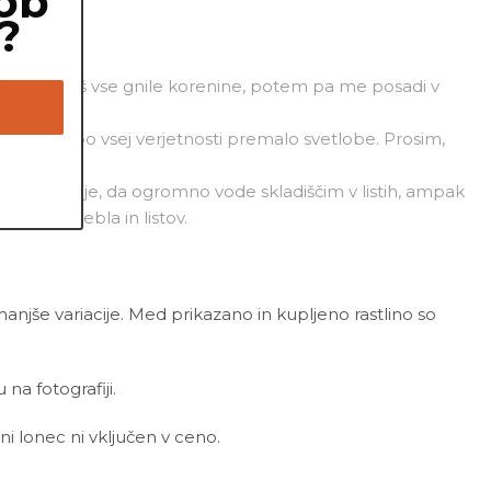
ob
?
m, da odstraniš vse gnile korenine, potem pa me posadi v
ta, imam po vsej verjetnosti premalo svetlobe. Prosim,
vanje. Res je, da ogromno vode skladiščim v listih, ampak
nitje stebla in listov.
 manjše variacije. Med prikazano in kupljeno rastlino so
a fotografiji.
ni lonec ni vključen v ceno.