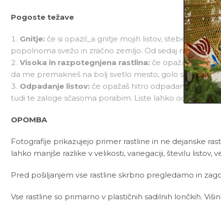
Pogoste težave
Gnitje:
če si opazil_a gnitje mojih listov, stebel in/al
popolnoma svežo in zračno zemljo. Od sedaj naprej me, 
Visoka in razpotegnjena rastlina:
če opažaš, da sem 
da me premakneš na bolj svetlo mesto, golo steblo pa la
Odpadanje listov:
če opažaš hitro odpadanje mojih lis
tudi te zaloge sčasoma porabim. Liste lahko odvržem tudi 
OPOMBA
Fotografije prikazujejo primer rastline in ne dejanske rast
lahko manjše razlike v velikosti, variegaciji, številu listov, v
Pred pošiljanjem vse rastline skrbno pregledamo in zagot
Vse rastline so primarno v plastičnih sadilnih lončkih. Viš