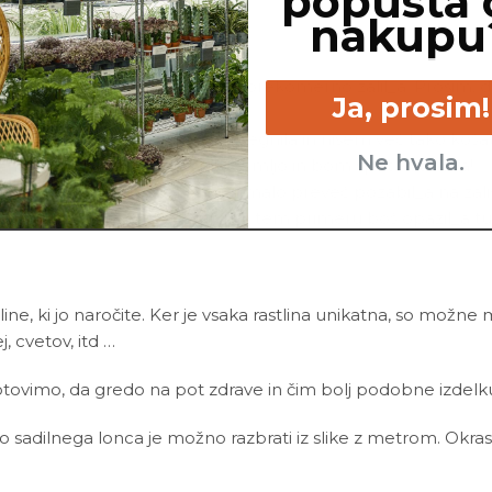
popusta 
nakupu
i korenin, si me po vsej verjetnosti prekomerno zalil_a. Prosi
Ja, prosim!
prosim, zalivaj manj pogosto.
se v tvoji negi nekoliko razpotegnila in nisem več tako koša
Ne hvala.
hko zakoplješ tudi globje v zemljo in bom spet kot nova!
tov, te hočem opozoriti, da si malo preveč pozabil_a na zali
pri prepogostem zalivanju, v tem primeru boš opazil_a tudi g
line, ki jo naročite. Ker je vsaka rastlina unikatna, so možne
ej, cvetov, itd …
ovimo, da gredo na pot zdrave in čim bolj podobne izdelku n
ino sadilnega lonca je možno razbrati iz slike z metrom. Okras