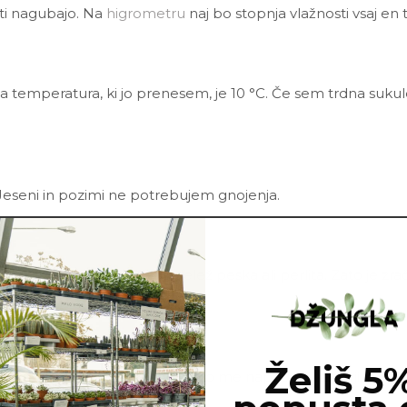
sti nagubajo. Na
higrometru
naj bo stopnja vlažnosti vsaj en
ja temperatura, ki jo prenesem, je 10 °C. Če sem trdna suku
Jeseni in pozimi ne potrebujem gnojenja.
rne šote vsebuje tudi velik delež peska ali perlita. Zato je 
ca.
Želiš 5
i in škodljivci. Najbolj pogosto me napadejo kaparji, pršic
eem tonika
in vode.