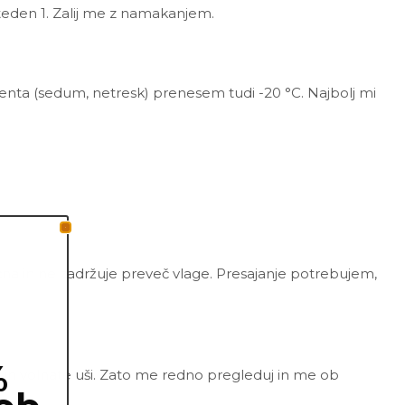
 teden 1. Zalij me z namakanjem.
lenta (sedum, netresk) prenesem tudi -20 °C. Najbolj mi
zračna in ne zadržuje preveč vlage. Presajanje potrebujem,
%
e in volnate uši. Zato me redno pregleduj in me ob