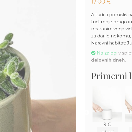
17,00
€
A tudi ti pomisli
tudi moje drugo im
res zanimivega vi
za darilo nekomu, k
Naravni habitat: J
Na zalogi
v splet
delovnih dneh.
Primerni 
6
€
38
€
2
€
9
€