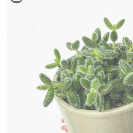
9
€
23
€