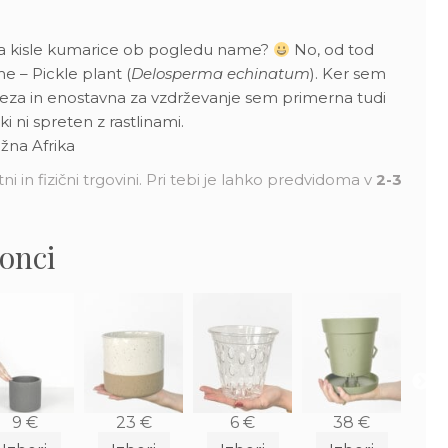
š na kisle kumarice ob pogledu name?
No, od tod
e – Pickle plant (
Delosperma echinatum
). Ker sem
deza in enostavna za vzdrževanje sem primerna tudi
i ni spreten z rastlinami.
užna Afrika
ni in fizični trgovini. Pri tebi je lahko predvidoma v
2-3
lonci
9
€
23
€
6
€
38
€