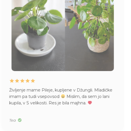
Življenje mame Pileje, kupljene v Džungli. Mladičke
imam pa tudi vsepovsod
Mislim, da sem jo lani
kupila, v S velikosti. Res je bila majhna.
Tea