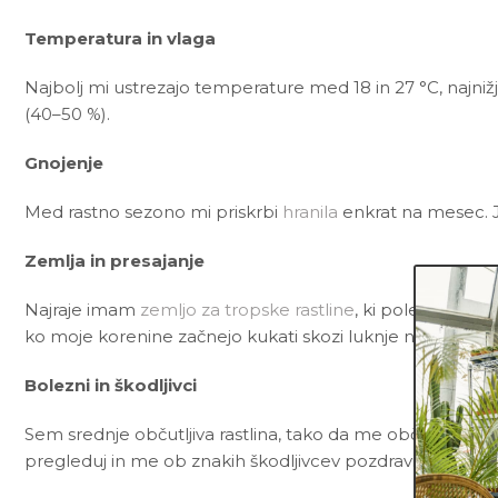
Temperatura in vlaga
Najbolj mi ustrezajo temperature med 18 in 27 °C, najnižj
(40–50 %).
Gnojenje
Med rastno sezono mi priskrbi
hranila
enkrat na mesec. 
Zemlja in presajanje
Najraje imam
zemljo za tropske rastline
, ki poleg črne š
ko moje korenine začnejo kukati skozi luknje na dnu lon
Bolezni in škodljivci
Sem srednje občutljiva rastlina, tako da me občasno lahko
pregleduj in me ob znakih škodljivcev pozdravi z insekt