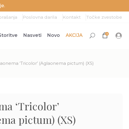
e.
prašanja
Poslovna darila
Kontakt
Točke zvestobe
0
Storitve
Nasveti
Novo
AKCIJA
aonema ‘Tricolor’ (Aglaonema pictum) (XS)
a ‘Tricolor’
ema pictum) (XS)