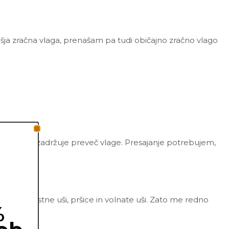
višja zračna vlaga, prenašam pa tudi običajno zračno vlago
zračna in ne zadržuje preveč vlage. Presajanje potrebujem,
tripsi, listne uši, pršice in volnate uši. Zato me redno
%