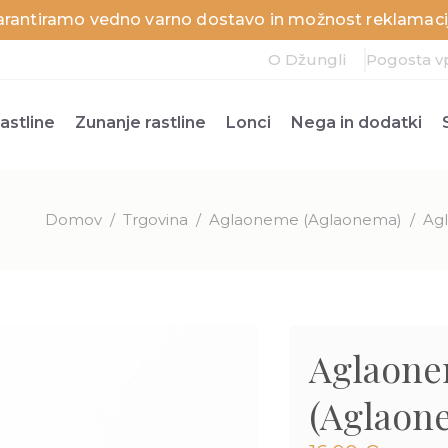
arantiramo vedno varno dostavo in možnost reklamacij
O Džungli
Pogosta v
astline
Zunanje rastline
Lonci
Nega in dodatki
Domov
/
Trgovina
/
Aglaoneme (Aglaonema)
/
Agl
Aglaonem
(Aglaon