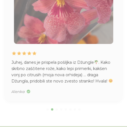
Juhej, danes je prispela pošiljka iz Džungle
. Kako
skrbno zaščitene rože, kako lepi primerki, kakšen
vonj po citrusih (moja nova orhideja) … draga
Džungla, pridobili ste novo zvesto stranko! Hvala!
Alenka