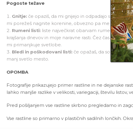
Pogoste težave
Gnitje:
če opaziš, da mi gnijejo in odpadajo spodnji lis
mi porežeš nagnite korenine, obvezno pa me presadi v 
Rumeni listi:
liste največkrat obarvam rumeno, ko predol
krajšanja dnevov in moje naravne rasti. Čez čas namreč m
mi primanjkuje svetlobe.
Bledi in poškodovani listi:
če opažaš, da so moji lis
manj svetlo mesto.
OPOMBA
Fotografije prikazujejo primer rastline in ne dejanske rast
lahko manjše razlike v velikosti, variegaciji, številu listov, ve
Pred pošiljanjem vse rastline skrbno pregledamo in zagot
Vse rastline so primarno v plastičnih sadilnih lončkih. Okr