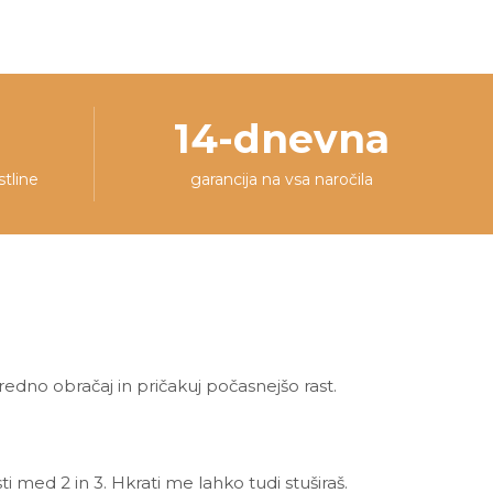
14-dnevna
stline
garancija na vsa naročila
dno obračaj in pričakuj počasnejšo rast.
ti med 2 in 3. Hkrati me lahko tudi stuširaš.