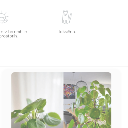
m v temnih in
Toksična.
prostorih.