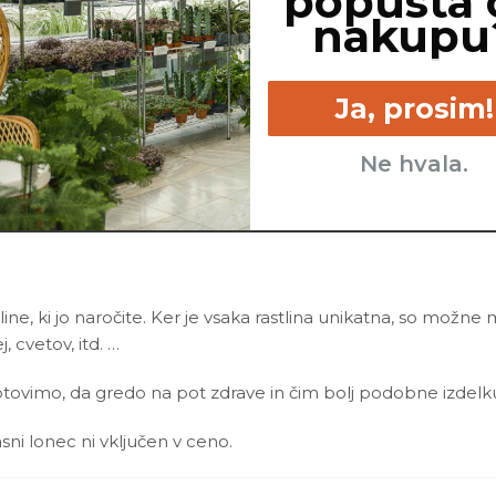
popusta 
nakupu
ti, medtem ko je moja zemlja precej mokra, si me po vsej verj
popolnoma svežo in zračno zemljo.
Ja, prosim!
go časa stojim v neprimerni in stalno vlažni zemlji. Če rumen
oja stebla postanejo gola in dolga, na vrhu pa obdržim lepo
Ne hvala.
ti zbledeli in imajo rjave poškodbe, se verjetno nahajam n
line, ki jo naročite. Ker je vsaka rastlina unikatna, so možne
j, cvetov, itd. …
ovimo, da gredo na pot zdrave in čim bolj podobne izdelku n
asni lonec ni vključen v ceno.