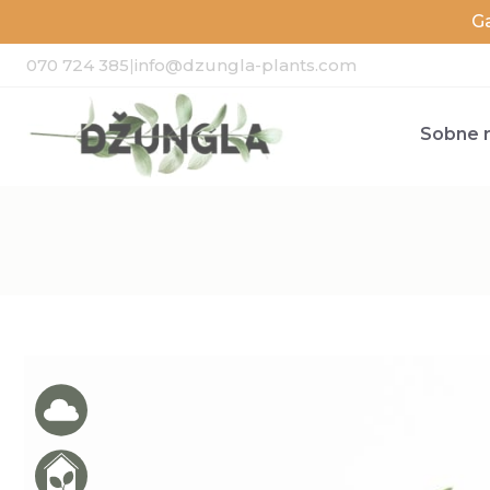
G
070 724 385
|
info@dzungla-plants.com
Sobne r