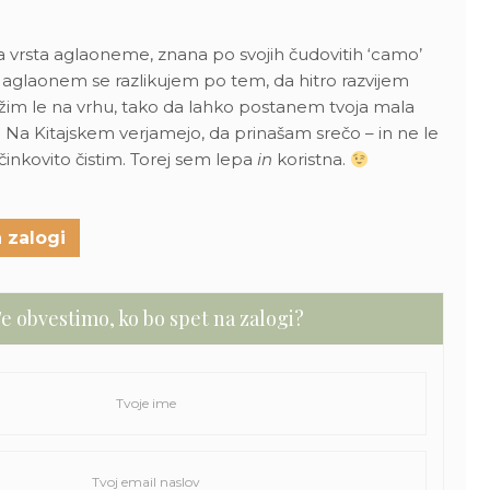
vrsta aglaoneme, znana po svojih čudovitih ‘camo’
 aglaonem se razlikujem po tem, da hitro razvijem
ržim le na vrhu, tako da lahko postanem tvoja mala
 Na Kitajskem verjamejo, da prinašam srečo – in ne le
učinkovito čistim. Torej sem lepa
in
koristna.
 zalogi
e obvestimo, ko bo spet na zalogi?