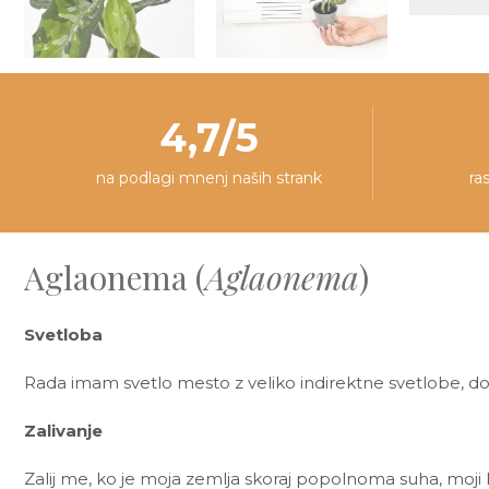
4,7/5
na podlagi mnenj naših strank
ra
Aglaonema (
Aglaonema
)
Svetloba
Rada imam svetlo mesto z veliko indirektne svetlobe, do
Zalivanje
Zalij me, ko je moja zemlja skoraj popolnoma suha, moji l