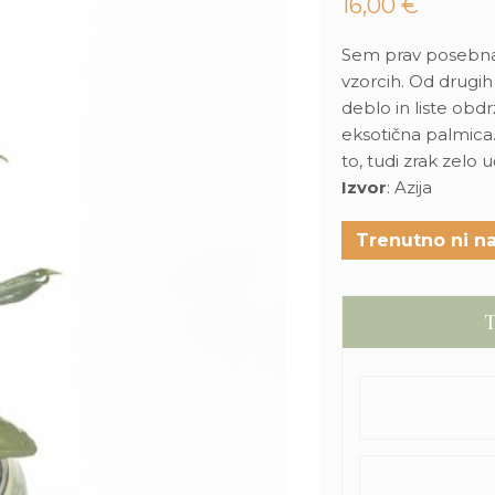
16,00
€
Sem prav posebna 
vzorcih. Od drugih
deblo in liste obd
eksotična palmica.
to, tudi zrak zelo 
Izvor
: Azija
Trenutno ni na
T