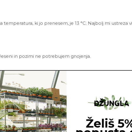
a temperatura, ki jo prenesem, je 13 °C. Najbolj mi ustreza 
Jeseni in pozimi ne potrebujem gnojenja.
ote vsebuje še perlit, lubje, kokosovo šoto in oglje. Zato je 
ca.
 napadejo bolezni in škodljivci. Najbolj pogosto me napadejo 
Želiš 5
icidom ali mešanico
Neem tonika
in vode.