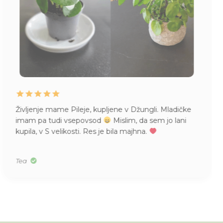
Življenje mame Pileje, kupljene v Džungli. Mladičke
imam pa tudi vsepovsod
Mislim, da sem jo lani
kupila, v S velikosti. Res je bila majhna.
Tea