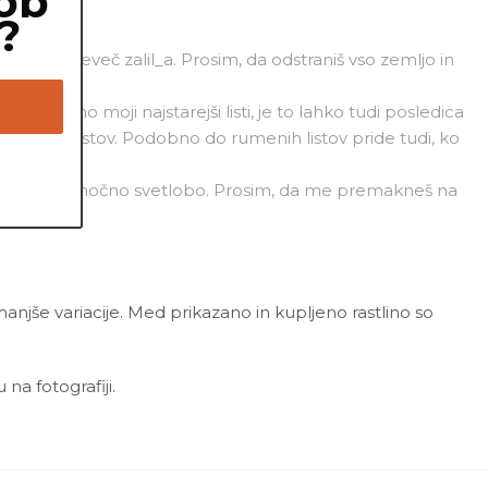
ob
?
etnosti preveč zalil_a. Prosim, da odstraniš vso zemljo in
ijo samo moji najstarejši listi, je to lahko tudi posledica
 krošnjo listov. Podobno do rumenih listov pride tudi, ko
a mestu s premočno svetlobo. Prosim, da me premakneš na
 manjše variacije. Med prikazano in kupljeno rastlino so
a fotografiji.