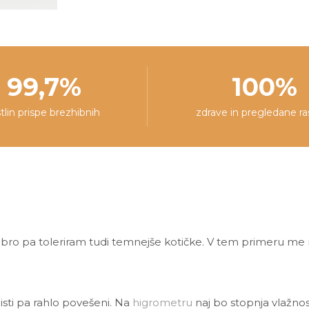
99,7%
100%
stlin prispe brezhibnih
zdrave in pregledane ra
bro pa toleriram tudi temnejše kotičke. V tem primeru me re
isti pa rahlo povešeni. Na
higrometru
naj bo stopnja vlažnos