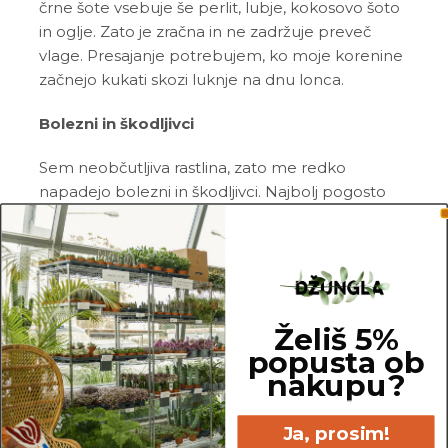
črne šote vsebuje še perlit, lubje, kokosovo šoto
in oglje. Zato je zračna in ne zadržuje preveč
vlage. Presajanje potrebujem, ko moje korenine
začnejo kukati skozi luknje na dnu lonca.
Bolezni in škodljivci
Sem neobčutljiva rastlina, zato me redko
napadejo bolezni in škodljivci. Najbolj pogosto
me napadejo tripsi, listne uši in pršice. Zato me
redno pregleduj in me ob znakih škodljivcev
pozdravi z insekticidom ali mešanico
Neem
tonika
in vode.
Želiš 5%
Pogoste težave
popusta ob
Gnitje:
če stojim v zemlji, ki je konstantno
nakupu?
mokra, bom reagirala z gnitjem korenin. V tem
primeru mi poreži nagnite korenine in me
Ja, prosim!
presadi v svežo in zračno zemljo. Zmanjšaj