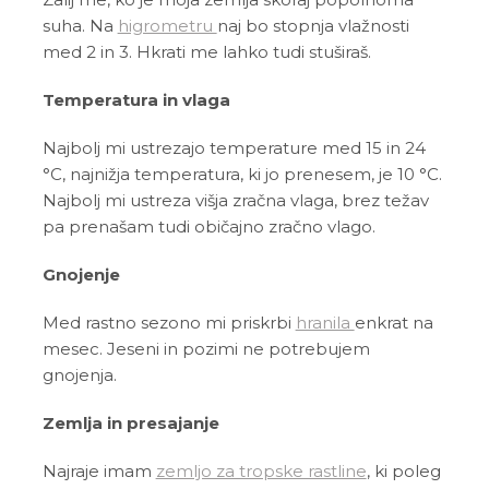
suha. Na
higrometru
naj bo stopnja vlažnosti
med 2 in 3. Hkrati me lahko tudi stuširaš.
Temperatura in vlaga
Najbolj mi ustrezajo temperature med 15 in 24
°C, najnižja temperatura, ki jo prenesem, je 10 °C.
Najbolj mi ustreza višja zračna vlaga, brez težav
pa prenašam tudi običajno zračno vlago.
Gnojenje
Med rastno sezono mi priskrbi
hranila
enkrat na
mesec. Jeseni in pozimi ne potrebujem
gnojenja.
Zemlja in presajanje
Najraje imam
zemljo za tropske rastline
, ki poleg