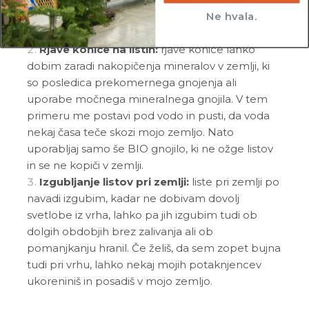
pogostost zalivanja, saj bom utrpela manj škode,
Ne hvala.
če me zalivaš redkeje.
Rjave konice na listih:
rjave konice lahko
dobim zaradi nakopičenja mineralov v zemlji, ki
so posledica prekomernega gnojenja ali
uporabe močnega mineralnega gnojila. V tem
primeru me postavi pod vodo in pusti, da voda
nekaj časa teče skozi mojo zemljo. Nato
uporabljaj samo še BIO gnojilo, ki ne ožge listov
in se ne kopiči v zemlji.
Izgubljanje listov pri zemlji:
liste pri zemlji po
navadi izgubim, kadar ne dobivam dovolj
svetlobe iz vrha, lahko pa jih izgubim tudi ob
dolgih obdobjih brez zalivanja ali ob
pomanjkanju hranil. Če želiš, da sem zopet bujna
tudi pri vrhu, lahko nekaj mojih potaknjencev
ukoreniniš in posadiš v mojo zemljo.