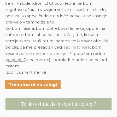
Sem Philodendron ‘El Choco Red’ in te bom
zagotovo očarala s svojimi velikimi, srčastimi listi. Moji
novi listi so sprva čudovite rdeče barve, ki se kasneje
prelivajo v temno zeleno.
Ko bom rasela, bom potreboval le nekaj opore, na
katero se bom lahko naslonila. Zalij me, ko se mi
zemlja skoraj izsuši ter mi nameni veliko svetlobe.
Ko
bo čas, da me presadiš v večji
sadilni lonček
, bom
vesela
zračne mešanice zemlje
. Priporočam redno
gnojenje
(1x na mesec) spomladi in poleti, ko najbolj
rastem.
Izvor: Južna Amerika
Trenutno ni na zalogi
Te obvestimo, ko bo spet na zalogi?