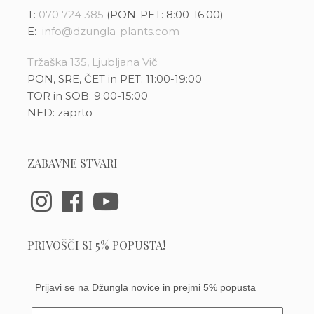
T:
070 724 385
(PON-PET: 8:00-16:00)
E:
info@dzungla-plants.com
Tržaška 135, Ljubljana Vič
PON, SRE, ČET in PET: 11:00-19:00
TOR in SOB: 9:00-15:00
NED: zaprto
ZABAVNE STVARI
PRIVOŠČI SI 5% POPUSTA!
Prijavi se na Džungla novice in prejmi 5% popusta