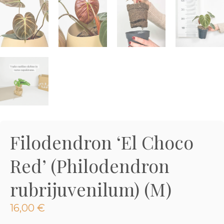
3D tiskani lonci
Preberi prispevek
,00
€
Dodaj v košarico
Filodendron ‘El Choco
Red’ (Philodendron
rubrijuvenilum) (M)
16,00
€