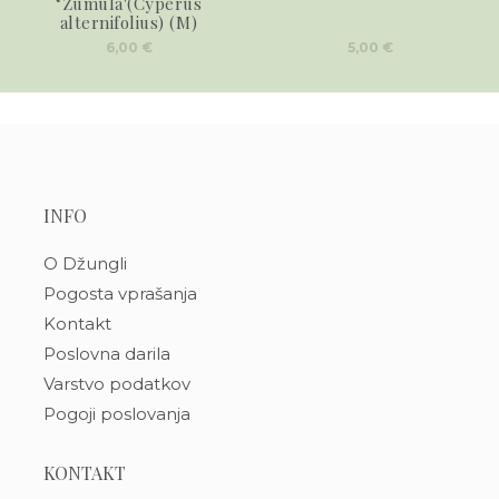
‘Zumula'(Cyperus
alternifolius) (M)
6,00
€
5,00
€
INFO
O Džungli
Pogosta vprašanja
Kontakt
Poslovna darila
Varstvo podatkov
Pogoji poslovanja
KONTAKT