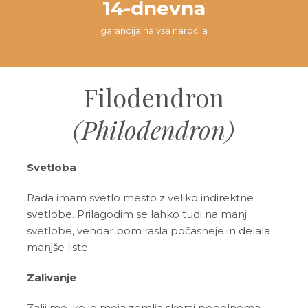
14-dnevna
garancija na vsa naročila
Filodendron
(Philodendron)
Svetloba
Rada imam svetlo mesto z veliko indirektne
svetlobe. Prilagodim se lahko tudi na manj
svetlobe, vendar bom rasla počasneje in delala
manjše liste.
Zalivanje
Zalij me, ko je moja zemlja skoraj popolnoma