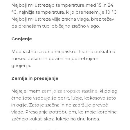
Najbolj mi ustrezajo temperature med 15 in 24
°C, najnižja temperatura, ki jo prenesem, je 10 °C.
Najbolj mi ustreza višja zračna vlaga, brez težav
pa prenašam tudi običajno zračno vlago.
Gnojenje
Med rastno sezono mi priskrbi
hranila
enkrat na
mesec. Jeseni in pozimi ne potrebujem
gnojenja.
Zemlja in presajanje
Najraje imam
zemljo za tropske rastline
, ki poleg
črne šote vsebuje še perlit, lubje, kokosovo šoto
in oglje. Zato je zračna in ne zadržuje preveč
vlage. Presajanje potrebujem, ko moje korenine
začnejo kukati skozi luknje na dnu lonca.