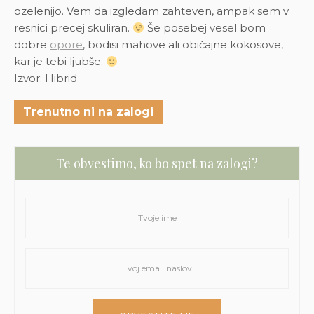
ozelenijo. Vem da izgledam zahteven, ampak sem v
resnici precej skuliran.
Še posebej vesel bom
dobre
opore
, bodisi mahove ali običajne kokosove,
kar je tebi ljubše.
Izvor: Hibrid
Trenutno ni na zalogi
Te obvestimo, ko bo spet na zalogi?