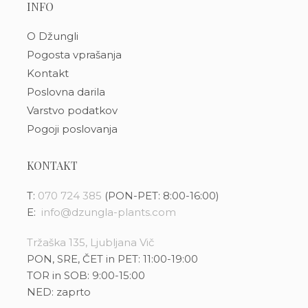
INFO
O Džungli
Pogosta vprašanja
Kontakt
Poslovna darila
Varstvo podatkov
Pogoji poslovanja
KONTAKT
T:
070 724 385
(PON-PET: 8:00-16:00)
E:
info@dzungla-plants.com
Tržaška 135, Ljubljana Vič
PON, SRE, ČET in PET: 11:00-19:00
TOR in SOB: 9:00-15:00
NED: zaprto