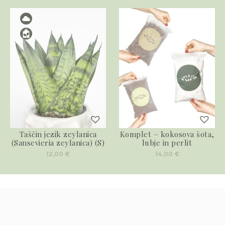
Taščin jezik zeylanica
Komplet – kokosova šota,
(Sansevieria zeylanica) (S)
lubje in perlit
12,00
€
14,00
€