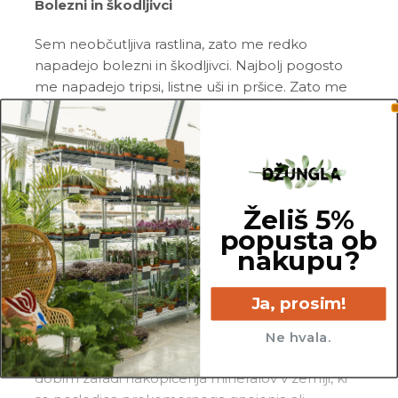
Bolezni in škodljivci
Sem neobčutljiva rastlina, zato me redko
napadejo bolezni in škodljivci. Najbolj pogosto
me napadejo tripsi, listne uši in pršice. Zato me
redno pregleduj in me ob znakih škodljivcev
pozdravi z insekticidom ali mešanico
Neem
tonika
in vode.
Pogoste težave
Želiš 5%
Gnitje:
če stojim v zemlji, ki je konstantno
popusta ob
mokra, bom reagirala z gnitjem korenin. V tem
nakupu?
primeru mi poreži nagnite korenine in me
presadi v svežo in zračno zemljo. Zmanjšaj
Ja, prosim!
pogostost zalivanja, saj bom utrpela manj škode,
če me zalivaš redkeje.
Ne hvala.
Rjave konice na listih:
rjave konice lahko
dobim zaradi nakopičenja mineralov v zemlji, ki