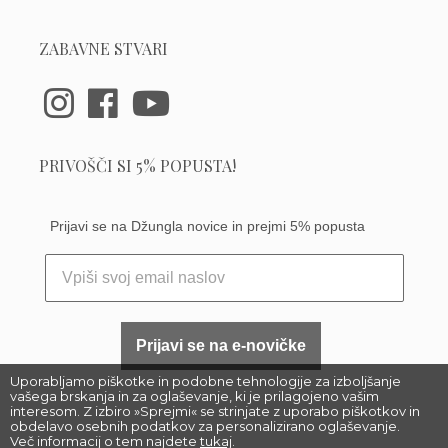
ZABAVNE STVARI
PRIVOŠČI SI 5% POPUSTA!
Prijavi se na Džungla novice in prejmi 5% popusta
Prijavi se na e-novičke
Uporabljamo piškotke in podobne tehnologije za izboljšanje
vašega brskanja in za oglaševanje, ki je prilagojeno vašim
interesom. Z izbiro »Sprejmi« se strinjate z uporabo piškotkov in
obdelavo osebnih podatkov za personalizirano oglaševanje.
Več informacij o tem najdete
tukaj
.