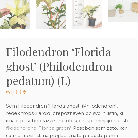
3D tiskani lonci
Preberi prispevek
,00
€
Dodaj v košarico
Filodendron ‘Florida
ghost’ (Philodendron
pedatum) (L)
61,00
€
Sem Filodendron ‘Florida ghost’ (Philodendron),
redek tropski aroid, prepoznaven po svojih listih, ki
imajo posebno razvejano obliko in spominjajo na liste
filodendrona ‘Florida green’
. Poseben sem zato, ker
so moji novi listi najprej beli, nato pa postopoma