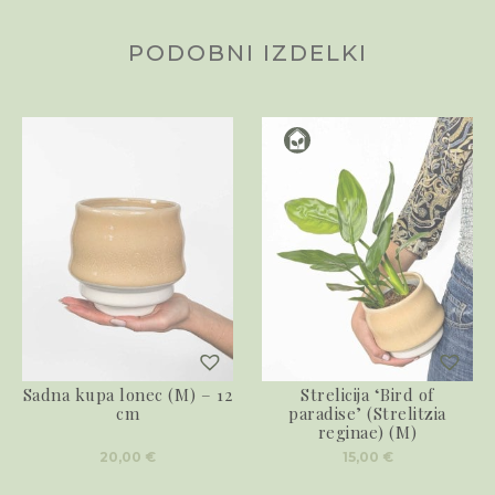
PODOBNI IZDELKI
Sadna kupa lonec (M) – 12
Strelicija ‘Bird of
cm
paradise’ (Strelitzia
reginae) (M)
20,00
€
15,00
€