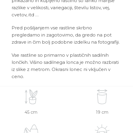
prikazano in kupljeno rastlino so lahko manjše
razlike v velikosti, variegaciji, številu listov, vej,
cvetov, itd …
Pred pošiljanjem vse rastline skrbno
pregledamo in zagotovimo, da gredo na pot
zdrave in čim bolj podobne izdelku na fotografiji.
Vse rastline so primarno v plastičnih sadilnih
lončkih. Višino sadilnega lonca je možno razbrati
iz slike z metrom. Okrasni lonec ni vključen v
ceno.
45 cm
19 cm