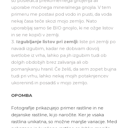
so posledica prekomernega gnojenja ali
uporabe močnega mineralnega gnojila. V tem
primeru me postavi pod vodo in pusti, da voda
nekaj časa teče skozi mojo zemljo. Nato
uporabljaj samo še BIO gnojilo, ki ne ožge listov
in se ne kopiči v zemlji.
Izgubljanje listov pri zemlji:
liste pri zemlji po
navadi izgubim, kadar ne dobivam dovolj
svetlobe iz vrha, lahko pa jih izgubim tudi ob
dolgih obdobjih brez zalivanja ali ob
pomanjkanju hranil. Če želiš, da sem zopet bujna
tudi pri vrhu, lahko nekaj mojih potaknjencev
ukoreniniš in posadiš v mojo zemljo.
OPOMBA
Fotografije prikazujejo primer rastline in ne
dejanske rastline, ki jo naročite. Ker je vsaka
rastlina unikatna, so možne manjše variacije. Med