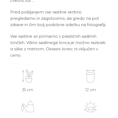
cvetov, itd …
Pred pošiljanjem vse rastline skrbno
pregledamo in zagotovimo, da gredo na pot
zdrave in čim bolj podobne izdelku na fotografiji.
Vse rastline so primarno v plastičnih sadilnih
lončkih. Višino sadilnega lonca je možno razbrati
iz slike z metrom. Okrasni lonec ni vključen v
ceno.
35 cm
12 cm