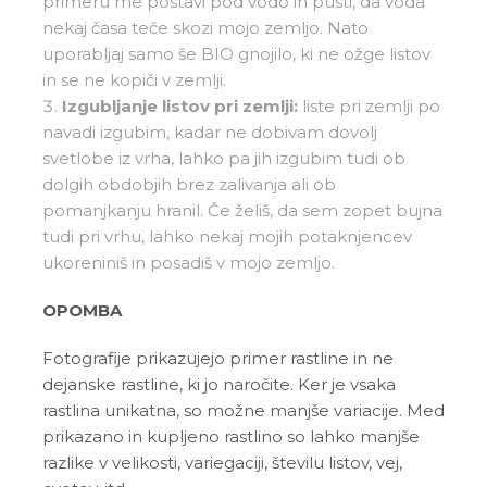
primeru me postavi pod vodo in pusti, da voda
nekaj časa teče skozi mojo zemljo. Nato
uporabljaj samo še BIO gnojilo, ki ne ožge listov
in se ne kopiči v zemlji.
Izgubljanje listov pri zemlji:
liste pri zemlji po
navadi izgubim, kadar ne dobivam dovolj
svetlobe iz vrha, lahko pa jih izgubim tudi ob
dolgih obdobjih brez zalivanja ali ob
pomanjkanju hranil. Če želiš, da sem zopet bujna
tudi pri vrhu, lahko nekaj mojih potaknjencev
ukoreniniš in posadiš v mojo zemljo.
OPOMBA
Fotografije prikazujejo primer rastline in ne
dejanske rastline, ki jo naročite. Ker je vsaka
rastlina unikatna, so možne manjše variacije. Med
prikazano in kupljeno rastlino so lahko manjše
razlike v velikosti, variegaciji, številu listov, vej,