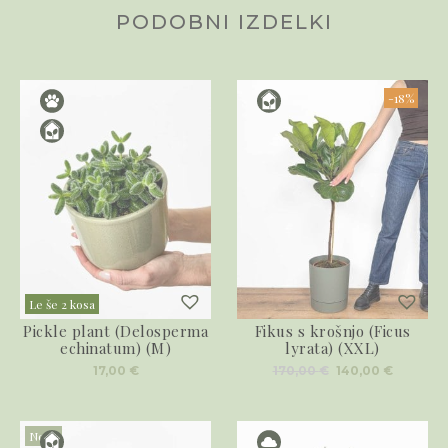
PODOBNI IZDELKI
-18%
Le še 2 kosa
Pickle plant (Delosperma
Fikus s krošnjo (Ficus
echinatum) (M)
lyrata) (XXL)
Izvirna
Trenut
17,00
€
170,00
€
140,00
€
cena
cena
je
je:
bila:
140,00 €
170,00 €.
Novo