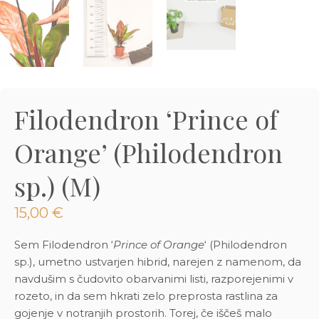
3D tiskani lonci
Preberi prispevek
,00
€
Dodaj v košarico
Filodendron ‘Prince of
Orange’ (Philodendron
sp.) (M)
15,00
€
Sem Filodendron ‘
Prince of Orange
‘ (Philodendron
sp.), umetno ustvarjen hibrid, narejen z namenom, da
navdušim s čudovito obarvanimi listi, razporejenimi v
rozeto, in da sem hkrati zelo preprosta rastlina za
gojenje v notranjih prostorih. Torej, če iščeš malo