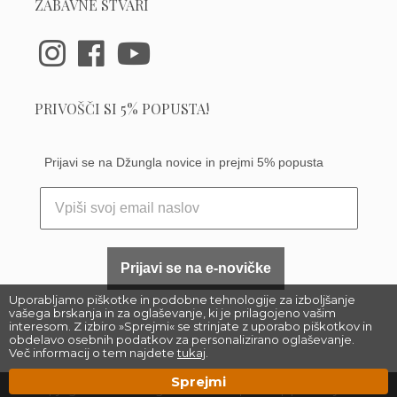
ZABAVNE STVARI
PRIVOŠČI SI 5% POPUSTA!
Prijavi se na Džungla novice in prejmi 5% popusta
Prijavi se na e-novičke
Uporabljamo piškotke in podobne tehnologije za izboljšanje
vašega brskanja in za oglaševanje, ki je prilagojeno vašim
interesom. Z izbiro »Sprejmi« se strinjate z uporabo piškotkov in
obdelavo osebnih podatkov za personalizirano oglaševanje.
Več informacij o tem najdete
tukaj
.
Sprejmi
Copyright 2023 –
Džungla Plants d.o.o.
|
Sitemap
| Made by