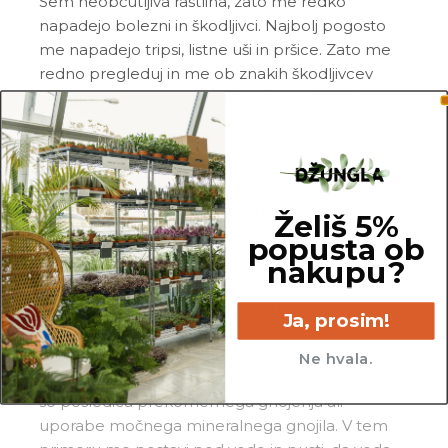
Sem neobčutljiva rastlina, zato me redko
napadejo bolezni in škodljivci. Najbolj pogosto
me napadejo tripsi, listne uši in pršice. Zato me
redno pregleduj in me ob znakih škodljivcev
pozdravi z insekticidom ali mešanico
Neem
tonika
in vode.
Pogoste težave
Gnitje:
če stojim v zemlji, ki je konstantno
Želiš 5%
mokra, bom reagirala z gnitjem korenin. V tem
popusta ob
primeru mi poreži nagnite korenine in me
nakupu?
presadi v svežo in zračno zemljo. Zmanjšaj
pogostost zalivanja, saj bom utrpela manj škode,
Ja, prosim!
če me zalivaš redkeje.
Rjave konice na listih:
rjave konice lahko
Ne hvala.
dobim zaradi nakopičenja mineralov v zemlji, ki
so posledica prekomernega gnojenja ali
uporabe močnega mineralnega gnojila. V tem