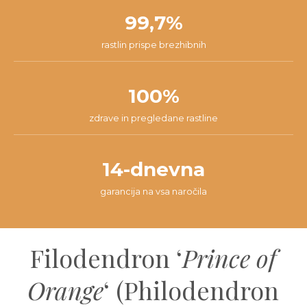
99,7%
rastlin prispe brezhibnih
100%
zdrave in pregledane rastline
14-dnevna
garancija na vsa naročila
Filodendron ‘
Prince of
Orange
‘ (Philodendron