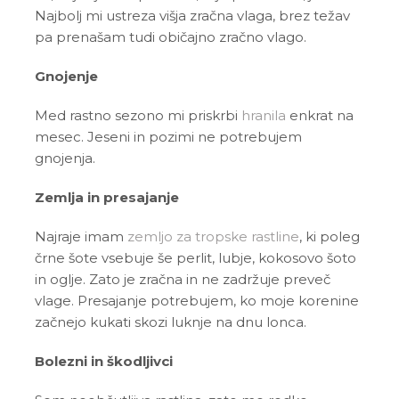
Najbolj mi ustreza višja zračna vlaga, brez težav
pa prenašam tudi običajno zračno vlago.
Gnojenje
Med rastno sezono mi priskrbi
hranila
enkrat na
mesec. Jeseni in pozimi ne potrebujem
gnojenja.
Zemlja in presajanje
Najraje imam
zemljo za tropske rastline
, ki poleg
črne šote vsebuje še perlit, lubje, kokosovo šoto
in oglje. Zato je zračna in ne zadržuje preveč
vlage. Presajanje potrebujem, ko moje korenine
začnejo kukati skozi luknje na dnu lonca.
Bolezni in škodljivci