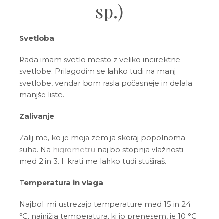
sp.)
Svetloba
Rada imam svetlo mesto z veliko indirektne
svetlobe. Prilagodim se lahko tudi na manj
svetlobe, vendar bom rasla počasneje in delala
manjše liste.
Zalivanje
Zalij me, ko je moja zemlja skoraj popolnoma
suha. Na
higrometru
naj bo stopnja vlažnosti
med 2 in 3. Hkrati me lahko tudi stuširaš.
Temperatura in vlaga
Najbolj mi ustrezajo temperature med 15 in 24
°C, najnižja temperatura, ki jo prenesem, je 10 °C.