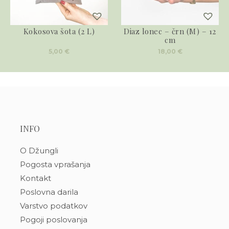
Kokosova šota (2 L)
Diaz lonec – črn (M) – 12
cm
5,00
€
18,00
€
INFO
O Džungli
Pogosta vprašanja
Kontakt
Poslovna darila
Varstvo podatkov
Pogoji poslovanja