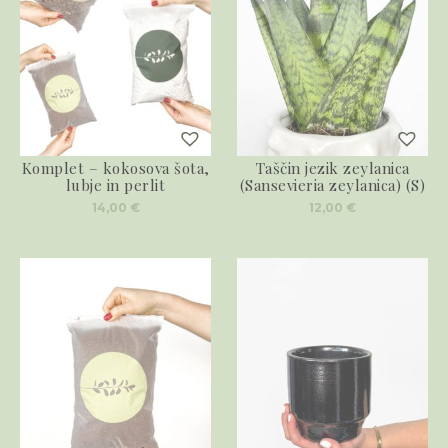
Komplet – kokosova šota,
Taščin jezik zeylanica
lubje in perlit
(Sansevieria zeylanica) (S)
14,00
€
12,00
€