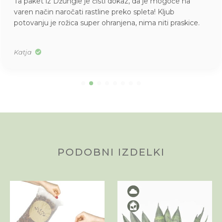
Ta paket iz Džungle je čisti dokaz, da je mogoče na
varen način naročati rastline preko spleta! Kljub
potovanju je rožica super ohranjena, nima niti praskice.
Katja
PODOBNI IZDELKI