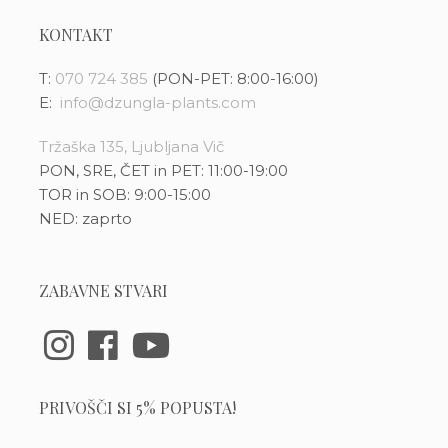
KONTAKT
T:
070 724 385
(PON-PET: 8:00-16:00)
E:
info@dzungla-plants.com
Tržaška 135, Ljubljana Vič
PON, SRE, ČET in PET: 11:00-19:00
TOR in SOB: 9:00-15:00
NED: zaprto
ZABAVNE STVARI
PRIVOŠČI SI 5% POPUSTA!