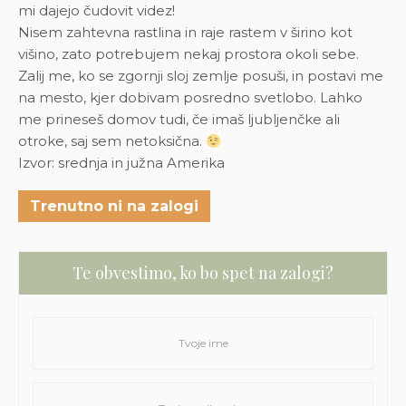
mi dajejo čudovit videz!
Nisem zahtevna rastlina in raje rastem v širino kot
višino, zato potrebujem nekaj prostora okoli sebe.
Zalij me, ko se zgornji sloj zemlje posuši, in postavi me
na mesto, kjer dobivam posredno svetlobo. Lahko
me prineseš domov tudi, če imaš ljubljenčke ali
otroke, saj sem netoksična.
Izvor: srednja in južna Amerika
Trenutno ni na zalogi
Te obvestimo, ko bo spet na zalogi?