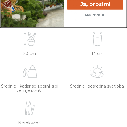
Ja, prosim!
virov. Netoksične rastline so lahko še vedno
toksične za specifično vrsto živali, zato se pred
Ne hvala.
nakupom posvetujte z veterinarjem.
20 cm
14 cm
Srednje - kadar se zgornji sloj
Srednje- posredna svetloba.
zemlje izsuši.
Netoksična.