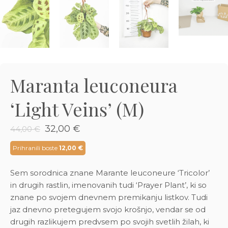
3D tiskani lonci
Preberi prispevek
,00
€
Dodaj v košarico
Maranta leuconeura
‘Light Veins’ (M)
Izvirna
Trenutna
32,00
€
44,00
€
cena
cena
je
je:
Prihranili boste
12,00
€
bila:
32,00 €.
44,00 €.
Sem sorodnica znane Marante leuconeure ‘Tricolor’
in drugih rastlin, imenovanih tudi ‘Prayer Plant’, ki so
znane po svojem dnevnem premikanju listkov. Tudi
jaz dnevno pretegujem svojo krošnjo, vendar se od
drugih razlikujem predvsem po svojih svetlih žilah, ki