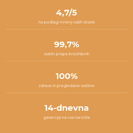
nam lahko pišeš na
info@dzungla-plants.com
in skupaj bomo
pakiranja.
našli najboljšo rešitev za tvojo situacijo.
4,7/5
na podlagi mnenj naših strank
99,7%
rastlin prispe brezhibnih
100%
zdrave in pregledane rastline
14-dnevna
garancija na vsa naročila