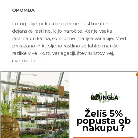
OPOMBA
Fotografije prikazujejo primer rastline in ne
dejanske rastline, ki jo naročite. Ker je vsaka
rastlina unikatna, so možne manjše variacije. Med
prikazano in kupljeno rastlino so lahko manjše
razlike v velikosti, variegaciji, številu listov, vej,
cvetov, itd. …
Pred pošiljanjem vse rastline skrbno
pregledamo in zagotovimo, da gredo na pot
zdrave in čim bolj podobne izdelku na fotografiji.
Vse rastline so primarno v plastičnih sadilnih
lončkih. Okrasni lonec ni vključen v ceno.
Želiš 5%
popusta ob
nakupu?
Rastline so v kategorijo Netoksične/prijazne za
živali uvrščene na podlagi dostopnih spletnih