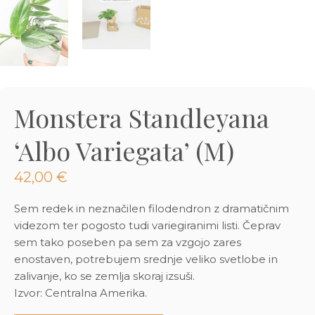
3D tiskani lonci
Preberi prispevek
,00
€
Dodaj v košarico
Monstera Standleyana
‘Albo Variegata’ (M)
42,00
€
Sem redek in neznačilen filodendron z dramatičnim
videzom ter pogosto tudi variegiranimi listi. Čeprav
sem tako poseben pa sem za vzgojo zares
enostaven, potrebujem srednje veliko svetlobe in
zalivanje, ko se zemlja skoraj izsuši.
Izvor: Centralna Amerika.