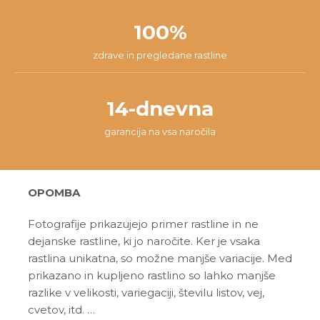
100%
zdrave in pregledane rastline
14-dnevna
garancija na vsa naročila
OPOMBA
Fotografije prikazujejo primer rastline in ne
dejanske rastline, ki jo naročite. Ker je vsaka
rastlina unikatna, so možne manjše variacije. Med
prikazano in kupljeno rastlino so lahko manjše
razlike v velikosti, variegaciji, številu listov, vej,
cvetov, itd. …