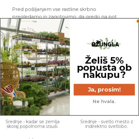
Pred pošiljanjem vse rastline skrbno
pregledamo in zagotovimo, da gredo na pot
zdrave in čim bolj podobne izdelku na fotografiji.
Vse rastline so primarno v plastičnih sadilnih
lončkih. Okrasni lonec ni vključen v ceno.
Želiš 5%
popusta ob
nakupu?
25 cm
13 cm
Ja, prosim!
Ne hvala.
Srednje - kadar se zemlja
Srednje - svetlo mesto z
skoraj popolnoma izsuši.
indirektno svetlobo.