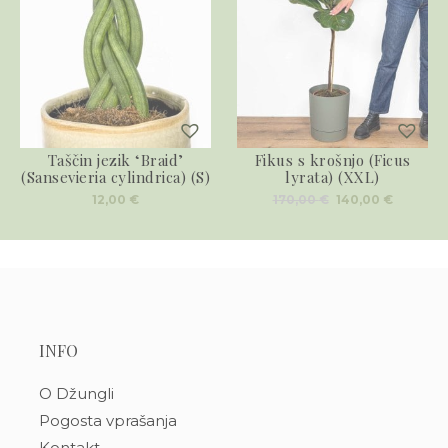
Taščin jezik ‘Braid’
Fikus s krošnjo (Ficus
(Sansevieria cylindrica) (S)
lyrata) (XXL)
Izvirna
Trenut
12,00
€
170,00
€
140,00
€
cena
cena
je
je:
bila:
140,00 €
170,00 €.
INFO
O Džungli
Pogosta vprašanja
Kontakt