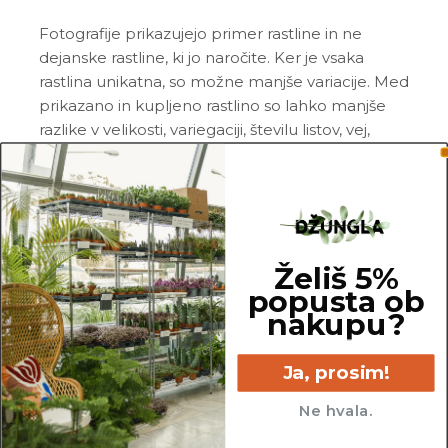
Fotografije prikazujejo primer rastline in ne
dejanske rastline, ki jo naročite. Ker je vsaka
rastlina unikatna, so možne manjše variacije. Med
prikazano in kupljeno rastlino so lahko manjše
razlike v velikosti, variegaciji, številu listov, vej,
cvetov, itd. …
Pred pošiljanjem vse rastline skrbno
pregledamo in zagotovimo, da gredo na pot
zdrave in čim bolj podobne izdelku na fotografiji.
Želiš 5%
Vse rastline so primarno v plastičnih sadilnih
popusta ob
lončkih. Okrasni lonec ni vključen v ceno.
nakupu?
Ja, prosim!
Ne hvala.
25 cm
12 cm