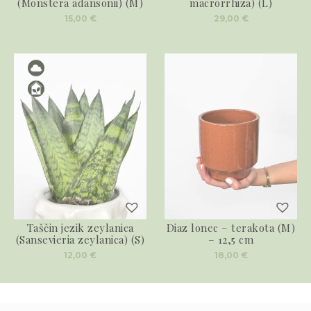
(Monstera adansonii) (M)
macrorrhiza) (L)
15,00
€
29,00
€
Taščin jezik zeylanica
Diaz lonec – terakota (M)
(Sansevieria zeylanica) (S)
– 12,5 cm
12,00
€
18,00
€