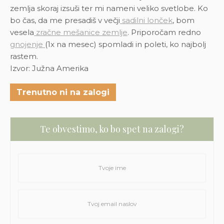
zemlja skoraj izsuši ter mi nameni veliko svetlobe.
Ko
bo čas, da me presadiš v večji
sadilni lonček
, bom
vesela
zračne mešanice zemlje
. Priporočam redno
gnojenje
(1x na mesec) spomladi in poleti, ko najbolj
rastem.
Izvor: Južna Amerika
Trenutno ni na zalogi
Te obvestimo, ko bo spet na zalogi?