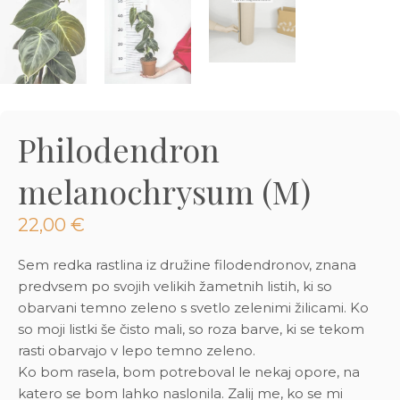
3D tiskani lonci
Preberi prispevek
,00
€
Dodaj v košarico
Philodendron
melanochrysum (M)
22,00
€
Sem redka rastlina iz družine filodendronov, znana
predvsem po svojih velikih žametnih listih, ki so
obarvani temno zeleno s svetlo zelenimi žilicami. Ko
so moji listki še čisto mali, so roza barve, ki se tekom
rasti obarvajo v lepo temno zeleno.
Ko bom rasela, bom potreboval le nekaj opore, na
katero se bom lahko naslonila. Zalij me, ko se mi