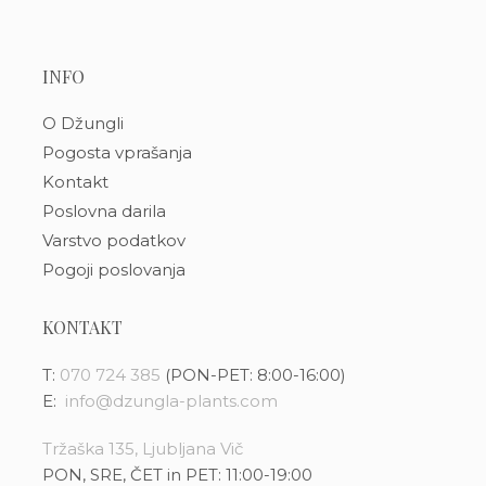
INFO
O Džungli
Pogosta vprašanja
Kontakt
Poslovna darila
Varstvo podatkov
Pogoji poslovanja
KONTAKT
T:
070 724 385
(PON-PET: 8:00-16:00)
E:
info@dzungla-plants.com
Tržaška 135, Ljubljana Vič
PON, SRE, ČET in PET: 11:00-19:00