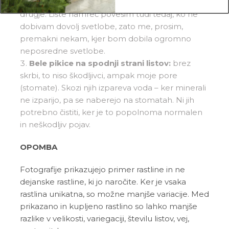
zalivanju moji listi ne opomorejo, razlog tiči
drugje. Liste namreč povesim tudi tedaj, ko ne
dobivam dovolj svetlobe, zato me, prosim,
premakni nekam, kjer bom dobila ogromno
neposredne svetlobe.
Bele pikice na spodnji strani listov:
brez
skrbi, to niso škodljivci, ampak moje pore
(stomate). Skozi njih izpareva voda – ker minerali
ne izparijo, pa se naberejo na stomatah. Ni jih
potrebno čistiti, ker je to popolnoma normalen
in neškodljiv pojav.
OPOMBA
Fotografije prikazujejo primer rastline in ne
dejanske rastline, ki jo naročite. Ker je vsaka
rastlina unikatna, so možne manjše variacije. Med
prikazano in kupljeno rastlino so lahko manjše
razlike v velikosti, variegaciji, številu listov, vej,