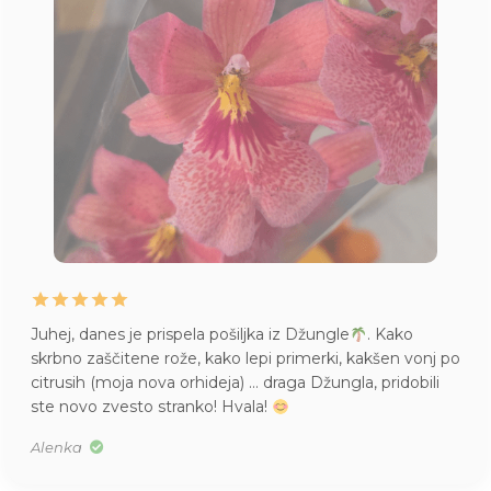
es je prispela pošiljka iz Džungle
. Kako
Življenje
čitene rože, kako lepi primerki, kakšen vonj po
imam pa 
moja nova orhideja) … draga Džungla, pridobili
v S velik
vesto stranko! Hvala!
Tea