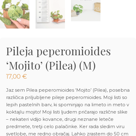
3D tiskani lonci
Preberi prispevek
,00
€
Dodaj v košarico
Pileja peperomioides
‘Mojito’ (Pilea) (M)
17,00
€
Jaz sem Pilea peperomioides ‘Mojito’ (Pilea), posebna
različica priljubljene pileje peperomioides. Moji listi so
lepih pastelnih barv, ki spominjajo na limeto in meto v
koktajlu mojito! Moji listi ljudem pričarajo različne slike
– nekateri vidijo kovance, drugi neznane leteče
predmete, tretji celo palačinke. Ker rada sledim viru
svetlobe, me redno obračaj. Lahko zrastem do 50 cm