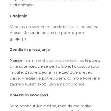
tudi običajno.
Gnojenje
Med rastno sezono mi priskrbi
hranila
enkrat na
mesec. Jeseni in pozimi ne potrebujem
gnojenja.
Zemlja in presajanje
Najraje imam
zemljo za tropske rastline
, ki poleg
črne šote vsebuje še perlit, lubje, kokosovo šoto
in oglje. Zato je zračna in ne zadržuje preveč
vlage. Presajanje potrebujem, ko moje korenine
začnejo kukati skozi luknje na dnu lonca.
Bolezni in škodljivci
Sem neobčutljiva rastlina, tako da me redko