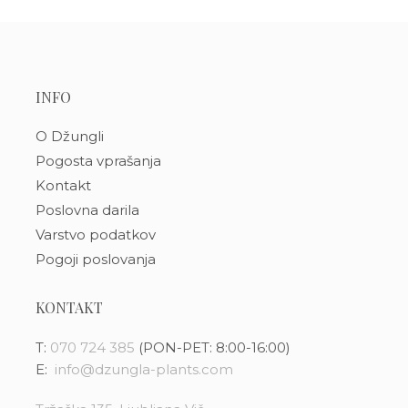
INFO
O Džungli
Pogosta vprašanja
Kontakt
Poslovna darila
Varstvo podatkov
Pogoji poslovanja
KONTAKT
T:
070 724 385
(PON-PET: 8:00-16:00)
E:
info@dzungla-plants.com