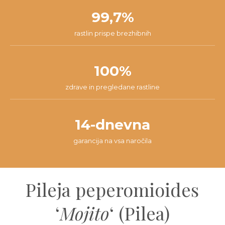
99,7%
rastlin prispe brezhibnih
100%
zdrave in pregledane rastline
14-dnevna
garancija na vsa naročila
Pileja peperomioides
‘
Mojito
‘ (Pilea)