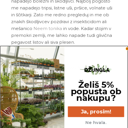
napadejo bolezni in škodljivci. Najbolj pogosto
me napadejo tripsi, listne uši, pršice, volnate uši
in ščitkarji. Zato me redno pregleduj in me ob
znakih škodljivcev pozdravi z insekticidom ali
mešanico
Neem tonika
in vode. Kadar stojim v
premokri zemlji, me lahko napade tudi glivična
pegavost listov ali siva plesen.
Pogoste težave
Odpadanje spodnjih listov in golo steblo:
če opaziš, da mi odpadajo spodnji listi, medtem
ko je moja zemlja precej mokra, si me po vsej
Želiš 5%
verjetnosti preveč zalil_a. Prosim, da odstraniš
popusta ob
vso zemljo in mi porežeš nagnite korenine,
nakupu?
obvezno pa me presadi v popolnoma svežo in
zračno zemljo.
Ja, prosim!
Povešeni listi:
liste največkrat povesim takrat,
ko sem žejna. Če si v roku enega dne po
Ne hvala.