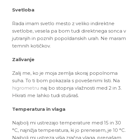
Svetloba
Rada imam svetlo mesto z veliko indirektne
svetlobe, vesela pa bom tudi direktnega sonca v
jutranjih in poznih popoldanskih urah. Ne maram
temnih kotičkov.
Zalivanje
Zalij me, ko je moja zemlja skoraj popolnoma
suha. To ti bom pokazala s povešenimi listi. Na
higrometru
naj bo stopnja vlažnosti med 2 in 3.
Hkrati me lahko tudi stuširaš.
Temperatura in vlaga
Najbolj mi ustrezajo temperature med 15 in 30
°C, najnižja temperatura, ki jo prenesem, je 10 °C.
Najbolj mi ustreza višja zračna vlaga, prenašam