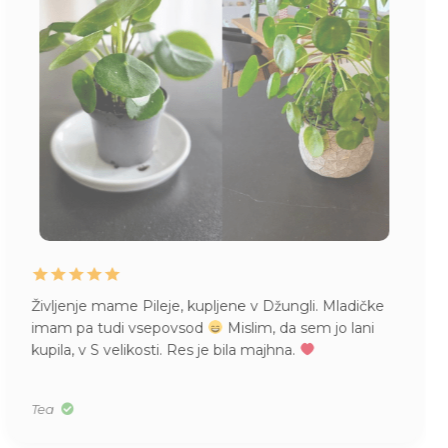
Življenje mame Pileje, kupljene v Džungli. Mladičke
imam pa tudi vsepovsod
Mislim, da sem jo lani
kupila, v S velikosti. Res je bila majhna.
Tea