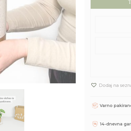
T
Dodaj na sezn
Varno pakirane
Rastline, dodatke in
trajnostno embalažo. 
14-dnevna gar
odposlani na tvoj nas