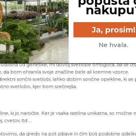
popusta 
nakupu
o napadejo bolezni in škodljivci. Najpogosteje me napadejo 
šanico
neem tonika
in vode.
Ja, prosim!
 mojih listov rjavijo, je to najpogosteje posledica premočne 
Ne hvala.
obi, in me zalij takrat, ko je moja zemlja skoraj popolnoma su
aga usmeriti energijo v moje zelene dele, kjer lahko pote
j odvisna od genetike, mi dovolj svetlobe omogoča, da se iz
, da bom ohranila svoje značilne bele ali kremne vzorce.
i direktni sončni svetlobi, lahko dobim sončne opekline, ki s
tno svetlobo, kjer bom srečnejša.
line, ki jo naročite. Ker je vsaka rastlina unikatna, so možne
ej, cvetov, itd …
ovimo, da gredo na pot zdrave in čim bolj podobne izdelku n