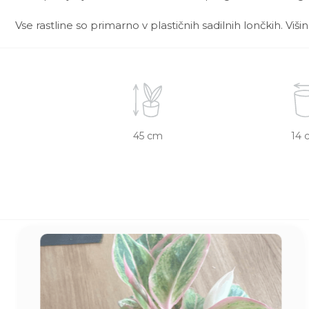
Vse rastline so primarno v plastičnih sadilnih lončkih. Viš
45 cm
14 