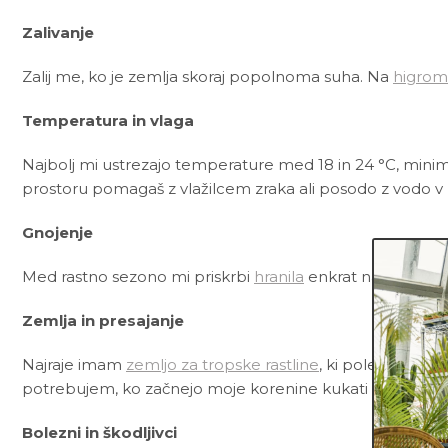
Zalivanje
Zalij me, ko je zemlja skoraj popolnoma suha. Na
higrom
Temperatura in vlaga
Najbolj mi ustrezajo temperature med 18 in 24 °C, minima
prostoru pomagaš z vlažilcem zraka ali posodo z vodo v mo
Gnojenje
Med rastno sezono mi priskrbi
hranila
enkrat na mesec. J
Zemlja in presajanje
Najraje imam
zemljo za tropske rastline
, ki poleg črne šo
potrebujem, ko začnejo moje korenine kukati skozi lukn
Bolezni in škodljivci