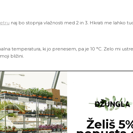
etru
naj bo stopnja vlažnosti med 2 in 3. Hkrati me lahko tudi
lna temperatura, ki jo prenesem, pa je 10 °C. Zelo mi ustre
ji bližini.
eseni in pozimi ne potrebujem gnojenja.
te vsebuje še perlit, lubje, kokosovo šoto in oglje, zaradi če
je na dnu lonca.
Želiš 5