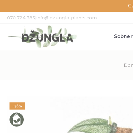
G
070 724 385
|
info@dzungla-plants.com
Sobne r
Do
-36%