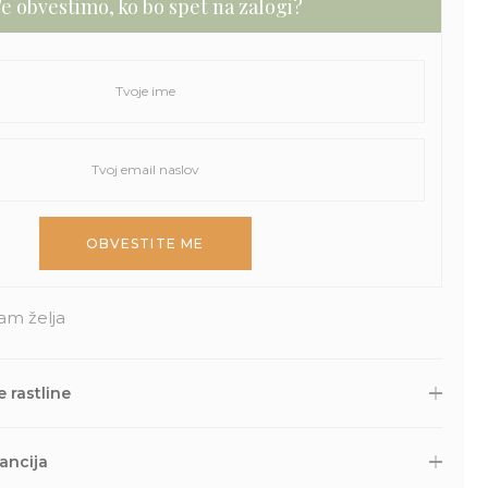
e obvestimo, ko bo spet na zalogi?
am želja
 rastline
 druge naročene izdelke skrbno zapakiramo v varno in
Nato so naravnost iz naše trgovine s kurirsko službo DPD
ancija
lov. Potek dostave lahko spremljaš prek sledilne povezave, ki