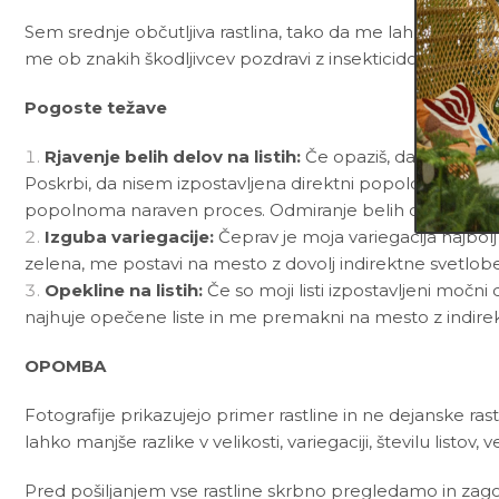
Sem srednje občutljiva rastlina, tako da me lahko občasn
me ob znakih škodljivcev pozdravi z insekticidom ali me
Pogoste težave
Rjavenje belih delov na listih:
Če opaziš, da beli deli
Poskrbi, da nisem izpostavljena direktni popoldanski svetl
popolnoma naraven proces. Odmiranje belih delov mi pom
Izguba variegacije:
Čeprav je moja variegacija najbol
zelena, me postavi na mesto z dovolj indirektne svetlobe
Opekline na listih:
Če so moji listi izpostavljeni močn
najhuje opečene liste in me premakni na mesto z indirek
OPOMBA
Fotografije prikazujejo primer rastline in ne dejanske rast
lahko manjše razlike v velikosti, variegaciji, številu listov, v
Pred pošiljanjem vse rastline skrbno pregledamo in zagot