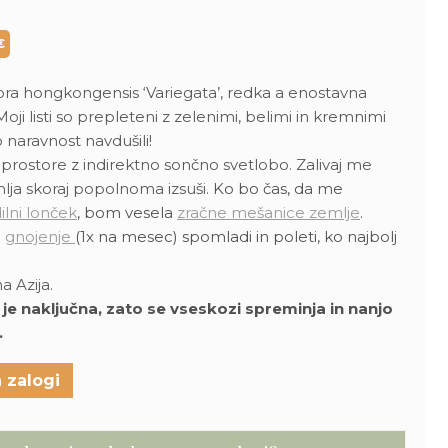
Trenutna
cena
e:
€
18,00 €.
.
 hongkongensis ‘Variegata’, redka a enostavna
oji listi so prepleteni z zelenimi, belimi in kremnimi
 naravnost navdušili!
prostore z indirektno sončno svetlobo. Zalivaj me
lja skoraj popolnoma izsuši.
Ko bo čas, da me
ilni lonček
, bom vesela
zračne mešanice zemlje
.
o
gnojenje
(1x na mesec) spomladi in poleti, ko najbolj
a Azija.
 je naključna, zato se vseskozi spreminja in nanjo
.
 zalogi