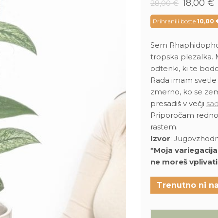
Izvirna
18,00
€
28,00
€
cena
je
j
Prihranili boste
10,00
bila:
28,00 €
Sem Rhaphidophora
tropska plezalka. M
odtenki, ki te bodo
Rada imam svetle 
zmerno, ko se zem
presadiš v večji
sad
Priporočam redn
rastem.
Izvor
: Jugovzhodn
*Moja variegacija
ne moreš vplivati
Trenutno ni na