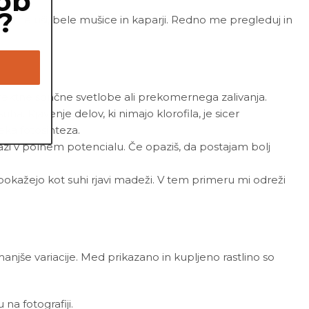
ob
?
listne uši, bele mušice in kaparji. Redno me pregleduj in
direktne sončne svetlobe ali prekomernega zalivanja.
ha. Rjavenje delov, ki nimajo klorofila, je sicer
ka fotosinteza.
razi v polnem potencialu. Če opaziš, da postajam bolj
e pokažejo kot suhi rjavi madeži. V tem primeru mi odreži
 manjše variacije. Med prikazano in kupljeno rastlino so
a fotografiji.