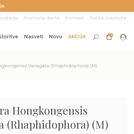
e.
prašanja
Poslovna darila
Kontakt
Točke zvestobe
0
Storitve
Nasveti
Novo
AKCIJA
ngkongensis Variagata (Rhaphidophora) (M)
ora Hongkongensis
a (Rhaphidophora) (M)