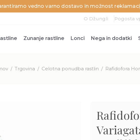
arantiramo vedno varno dostavo in možnost reklamacij
O Džungli
Pogosta v
astline
Zunanje rastline
Lonci
Nega in dodatki
mov
/
Trgovina
/
Celotna ponudba rastlin
/
Rafidofora Ho
Rafidof
Variagat