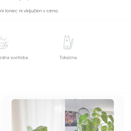
ni lonec ni vključen v ceno.
redna svetloba.
Toksična.