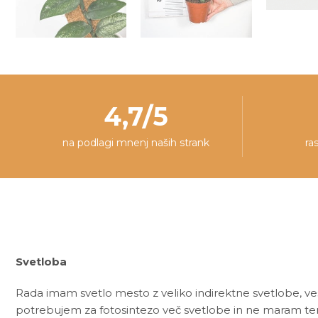
4,7/5
na podlagi mnenj naših strank
ra
Svetloba
Rada imam svetlo mesto z veliko indirektne svetlobe, ves
potrebujem za fotosintezo več svetlobe in ne maram te