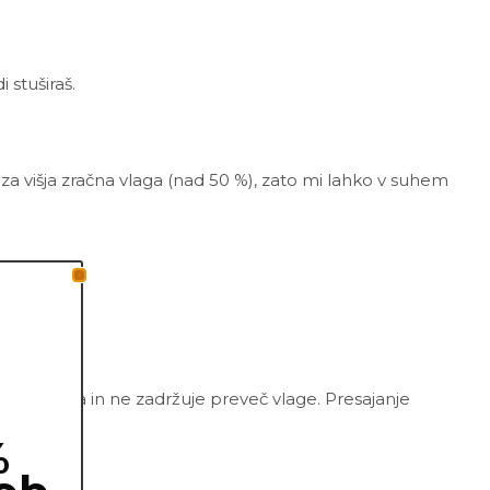
 stuširaš.
za višja zračna vlaga (nad 50 %), zato mi lahko v suhem
sar je zračna in ne zadržuje preveč vlage. Presajanje
%