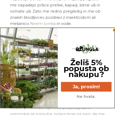
me napadejo pršice prelke, kaparji, listne uši in
volnate uši. Zato me redno pregleduj in me ob
znakih škodljivcev pozdravi z insekticidom ali
mešanico
Neem tonika
in vode.
Pogoste težave
Gnitje:
če si opazil_a gnitje mojih listov in/ali
korenin, si me po vsej verjetnosti prekomerno
zalil_a, ali pa me nisi zalival_a z namakanjem.
Želiš 5%
Prosim, da porežeš vse gnile korenine in liste ter
popusta ob
me premestiš v popolnoma svežo in zračno
nakupu?
zemljo. Od sedaj naprej me, prosim, zalivaj manj
pogosto.
Ja, prosim!
Vihanje listov:
če se moji listi vihajo navznoter,
so lahko razlogi različni. Po navadi to naredim ob
Ne hvala.
neprimernem zalivanju ali temperaturnem šoku.
Vedno preveri zemljo in se prepričaj, da ni
premokra ali presuha, poleg tega pa pazi, da me