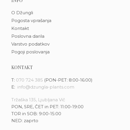
INFO
O Džungli
Pogosta vprašanja
Kontakt
Poslovna darila
Varstvo podatkov
Pogoji poslovanja
KONTAKT
T:
070 724 385
(PON-PET: 8:00-16:00)
E:
info@dzungla-plants.com
Tržaška 135, Ljubljana Vič
PON, SRE, ČET in PET: 11:00-19:00
TOR in SOB: 9:00-15:00
NED: zaprto