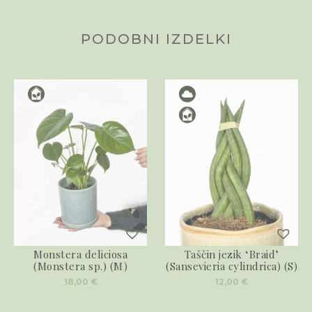
PODOBNI IZDELKI
Monstera deliciosa
Taščin jezik ‘Braid’
(Monstera sp.) (M)
(Sansevieria cylindrica) (S)
18,00
€
12,00
€