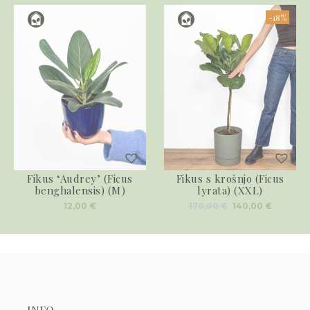
-18%
Fikus ‘Audrey’ (Ficus
Fikus s krošnjo (Ficus
benghalensis) (M)
lyrata) (XXL)
Izvirna
Trenut
12,00
€
170,00
€
140,00
€
cena
cena
je
je:
bila:
140,00 €
170,00 €.