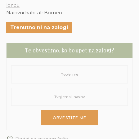
loncu
.
Naravni habitat: Borneo
Trenutno ni na zalogi
Te obvestimo, ko bo spet na zalogi?
Dodaj na seznam želja