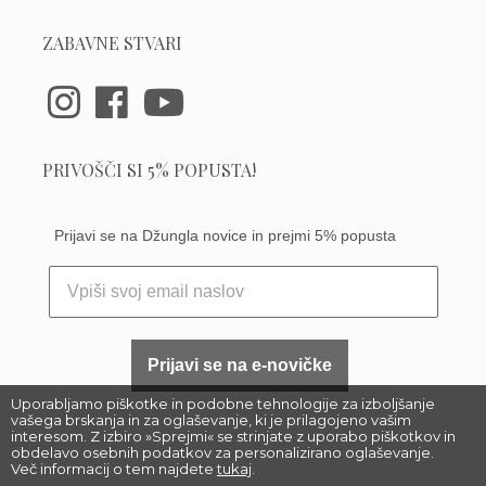
ZABAVNE STVARI
PRIVOŠČI SI 5% POPUSTA!
Prijavi se na Džungla novice in prejmi 5% popusta
Prijavi se na e-novičke
Uporabljamo piškotke in podobne tehnologije za izboljšanje
vašega brskanja in za oglaševanje, ki je prilagojeno vašim
interesom. Z izbiro »Sprejmi« se strinjate z uporabo piškotkov in
obdelavo osebnih podatkov za personalizirano oglaševanje.
Več informacij o tem najdete
tukaj
.