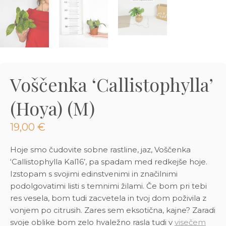
3D tiskani lonci
Preberi prispevek
,00
€
Dodaj v košarico
Voščenka ‘Callistophylla’
(Hoya) (M)
19,00
€
Hoje smo čudovite sobne rastline, jaz, Voščenka
‘Callistophylla Kal16’, pa spadam med redkejše hoje.
Izstopam s svojimi edinstvenimi in značilnimi
podolgovatimi listi s temnimi žilami. Če bom pri tebi
res vesela, bom tudi zacvetela in tvoj dom poživila z
vonjem po citrusih. Zares sem eksotična, kajne? Zaradi
svoje oblike bom zelo hvaležno rasla tudi v
visečem