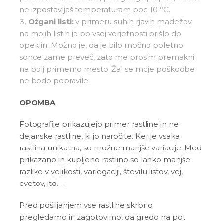
ne izpostavljaš temperaturam pod 10 °C.
Ožgani listi:
v primeru suhih rjavih madežev
na mojih listih je po vsej verjetnosti prišlo do
opeklin. Možno je, da je bilo močno poletno
sonce zame preveč, zato me prosim premakni
na bolj primerno mesto. Žal se moje poškodbe
ne bodo popravile.
OPOMBA
Fotografije prikazujejo primer rastline in ne
dejanske rastline, ki jo naročite. Ker je vsaka
rastlina unikatna, so možne manjše variacije. Med
prikazano in kupljeno rastlino so lahko manjše
razlike v velikosti, variegaciji, številu listov, vej,
cvetov, itd. …
Pred pošiljanjem vse rastline skrbno
pregledamo in zagotovimo, da gredo na pot