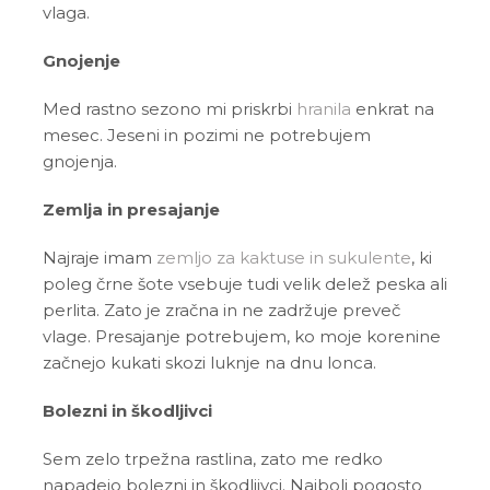
vlaga.
Gnojenje
Med rastno sezono mi priskrbi
hranila
enkrat na
mesec. Jeseni in pozimi ne potrebujem
gnojenja.
Zemlja in presajanje
Najraje imam
zemljo za kaktuse in sukulente
, ki
poleg črne šote vsebuje tudi velik delež peska ali
perlita. Zato je zračna in ne zadržuje preveč
vlage. Presajanje potrebujem, ko moje korenine
začnejo kukati skozi luknje na dnu lonca.
Bolezni in škodljivci
Sem zelo trpežna rastlina, zato me redko
napadejo bolezni in škodljivci. Najbolj pogosto