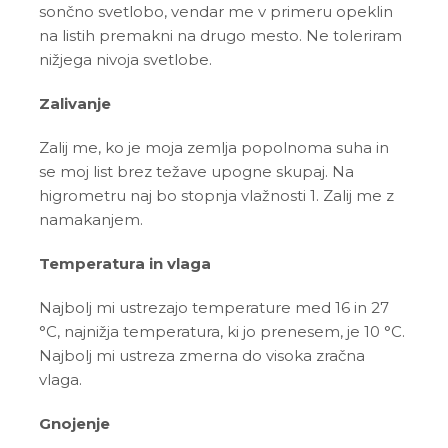
sončno svetlobo, vendar me v primeru opeklin
na listih premakni na drugo mesto. Ne toleriram
nižjega nivoja svetlobe.
Zalivanje
Zalij me, ko je moja zemlja popolnoma suha in
se moj list brez težave upogne skupaj. Na
higrometru naj bo stopnja vlažnosti 1. Zalij me z
namakanjem.
Temperatura in vlaga
Najbolj mi ustrezajo temperature med 16 in 27
°C
, najnižja temperatura, ki jo prenesem, je 10
°C
.
Najbolj mi ustreza zmerna do visoka zračna
vlaga.
Gnojenje