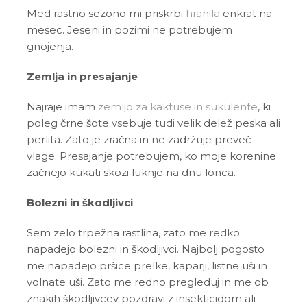
Med rastno sezono mi priskrbi
hranila
enkrat na
mesec. Jeseni in pozimi ne potrebujem
gnojenja.
Zemlja in presajanje
Najraje imam
zemljo za kaktuse in sukulente
, ki
poleg črne šote vsebuje tudi velik delež peska ali
perlita. Zato je zračna in ne zadržuje preveč
vlage. Presajanje potrebujem, ko moje korenine
začnejo kukati skozi luknje na dnu lonca.
Bolezni in škodljivci
Sem zelo trpežna rastlina, zato me redko
napadejo bolezni in škodljivci. Najbolj pogosto
me napadejo pršice prelke, kaparji, listne uši in
volnate uši. Zato me redno pregleduj in me ob
znakih škodljivcev pozdravi z insekticidom ali