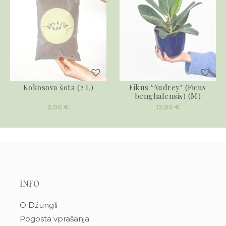
Kokosova šota (2 L)
Fikus ‘Audrey’ (Ficus
benghalensis) (M)
5,00
€
12,00
€
INFO
O Džungli
Pogosta vprašanja