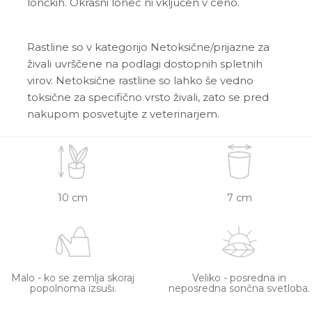
lončkih. Okrasni lonec ni vključen v ceno.
Rastline so v kategorijo Netoksične/prijazne za
živali uvrščene na podlagi dostopnih spletnih
virov. Netoksične rastline so lahko še vedno
toksične za specifično vrsto živali, zato se pred
nakupom posvetujte z veterinarjem.
10 cm
7 cm
Malo - ko se zemlja skoraj
Veliko - posredna in
popolnoma izsuši.
neposredna sončna svetloba.