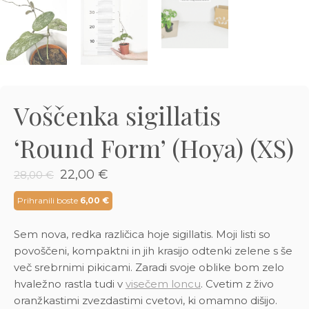
3D tiskani lonci
Preberi prispevek
,00
€
Dodaj v košarico
Voščenka sigillatis
‘Round Form’ (Hoya) (XS)
Izvirna
Trenutna
22,00
€
28,00
€
cena
cena
je
je:
Prihranili boste
6,00
€
bila:
22,00 €.
28,00 €.
Sem nova, redka različica hoje sigillatis. Moji listi so
povoščeni, kompaktni in jih krasijo odtenki zelene s še
več srebrnimi pikicami. Zaradi svoje oblike bom zelo
hvaležno rastla tudi v
visečem loncu
. Cvetim z živo
oranžkastimi zvezdastimi cvetovi, ki omamno dišijo.