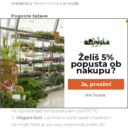
mešanico
Neem tonika
in vode.
Pogoste težave
Gnitje:
če si opazil_a gnitje mojih listov in/ali
korenin, si me po vsej verjetnosti prekomerno
zalil_a, ali pa me nisi zalival_a z namakanjem.
Prosim, da porežeš vse gnile korenine in liste ter
Želiš 5%
me premestiš v popolnoma svežo in zračno
popusta ob
zemljo. Od sedaj naprej me, prosim, zalivaj manj
nakupu?
pogosto.
Vihanje listov:
če se moji listi vihajo navznoter,
so lahko razlogi različni. Po navadi to naredim ob
Ja, prosim!
neprimernem zalivanju ali temperaturnem šoku.
Ne hvala.
Vedno preveri zemljo in se prepričaj, da ni
premokra ali presuha, poleg tega pa pazi, da me
ne izpostavljaš temperaturam pod 10
°C.
Ožgani listi:
v primeru suhih rjavih madežev
na mojih listih je po vsej verjetnosti prišlo do