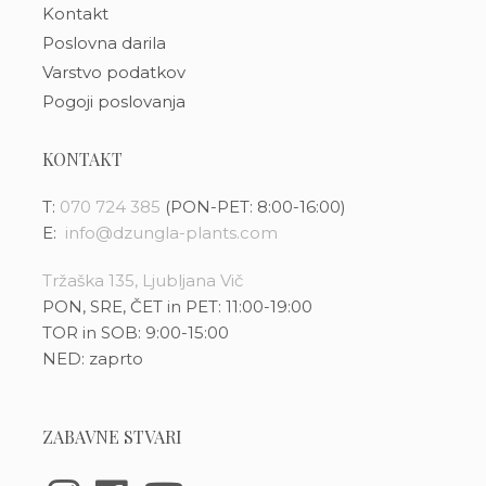
Kontakt
Poslovna darila
Varstvo podatkov
Pogoji poslovanja
KONTAKT
T:
070 724 385
(PON-PET: 8:00-16:00)
E:
info@dzungla-plants.com
Tržaška 135, Ljubljana Vič
PON, SRE, ČET in PET: 11:00-19:00
TOR in SOB: 9:00-15:00
NED: zaprto
ZABAVNE STVARI