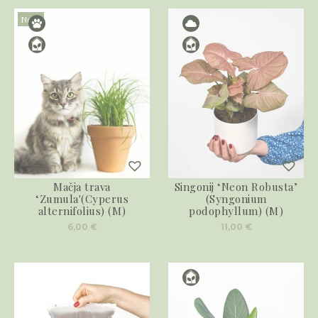
Novo
Mačja trava
Singonij ‘Neon Robusta’
‘Zumula'(Cyperus
(Syngonium
alternifolius) (M)
podophyllum) (M)
6,00
€
11,00
€