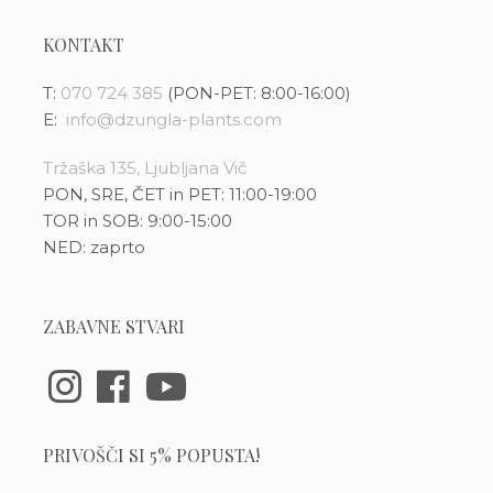
KONTAKT
T:
070 724 385
(PON-PET: 8:00-16:00)
E:
info@dzungla-plants.com
Tržaška 135, Ljubljana Vič
PON, SRE, ČET in PET: 11:00-19:00
TOR in SOB: 9:00-15:00
NED: zaprto
ZABAVNE STVARI
PRIVOŠČI SI 5% POPUSTA!