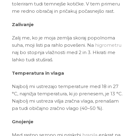
toleriram tudi temnejše kotičke. V tem primeru
me redno obračaj in pričakuj počasnejšo rast.
Zalivanje
Zalij me, ko je moja zemlja skoraj popolnoma
suha, moji listi pa rahlo povešeni. Na
higrometru
naj bo stopnja vlažnosti med 2 in 3. Hkrati me
lahko tudi stuširaš.
Temperatura in vlaga
Najbolj mi ustrezajo temperature med 18 in 27
°C, najnižja temperatura, ki jo prenesem, je 13 °C.
Najbolj mi ustreza višja zračna vlaga, prenašam
pa tudi običajno zračno vlago (40–50 %).
Gnojenje
Med rastno sezono mi priskrbi
hranila
enkrat na