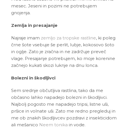
mesec. Jeseni in pozimi ne potrebujem
gnojenja.
Zemlja in presajanje
Najraje imam
zemljo za tropske rastline
, ki poleg
črne šote vsebuje še perlit, lubje, kokosovo šoto
in oglje. Zato je zračna in ne zadržuje preveč
vlage. Presajanje potrebujem, ko moje korenine
začnejo kukati skozi luknje na dnu lonca.
Bolezni in škodljivci
Sem srednje občutljiva rastlina, tako da me
občasno lahko napadejo bolezni in škodljivci.
Najbolj pogosto me napadejo tripsi, listne uši,
pršice in volnate uši. Zato me redno pregleduj in
me ob znakih škodljivcev pozdravi z insekticidom
ali mešanico
Neem tonika
in vode.