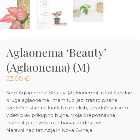
3D tiskani lonci
Preberi prispevek
,00
€
Dodaj v košarico
Aglaonema ‘Beauty’
(Aglaonema) (M)
23,00
€
Sem Aglaonema ‘Beauty’ (
Aglaonema
) in kot številne
druge aglaoneme, imam tudi jaz izrazito pisane
svetleče listke na kratkih stebelcih, zaradi česar sem
videti prav prikupno bujna. Moja prepoznavna
lastnost pa je živo roza barva. Perfektno!
Naravni habitat: Azija in Nova Gvineja