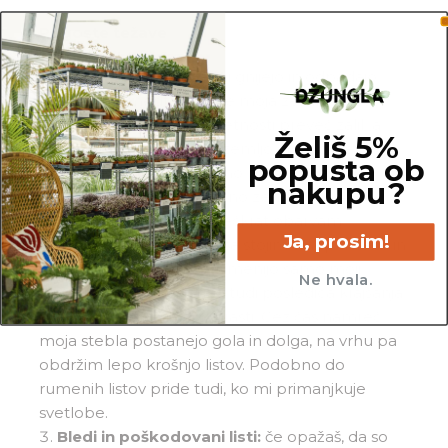
Pogoste težave
Gnitje:
če opaziš, da mi gnijejo in odpadajo
spodnji listi, medtem ko je moja zemlja precej
mokra, si me po vsej verjetnosti preveč zalil_a.
Želiš 5%
Prosim, da odstraniš vso zemljo in mi porežeš
popusta ob
nagnite korenine, obvezno pa me presadi v
nakupu?
popolnoma svežo in zračno zemljo.
Rumeni listi:
liste največkrat obarvam
Ja, prosim!
rumeno, ko predolgo časa stojim v neprimerni in
stalno vlažni zemlji. Če rumenijo samo moji
Ne hvala.
najstarejši listi, je to lahko tudi posledica krajšanja
dnevov in moje naravne rasti. Čez čas namreč
moja stebla postanejo gola in dolga, na vrhu pa
obdržim lepo krošnjo listov. Podobno do
rumenih listov pride tudi, ko mi primanjkuje
svetlobe.
Bledi in poškodovani listi:
če opažaš, da so