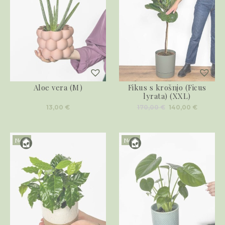
Aloe vera (M)
Fikus s krošnjo (Ficus
lyrata) (XXL)
Izvirna
Trenut
13,00
€
170,00
€
140,00
€
cena
cena
je
je:
bila:
140,00 €
170,00 €.
Novo
Novo