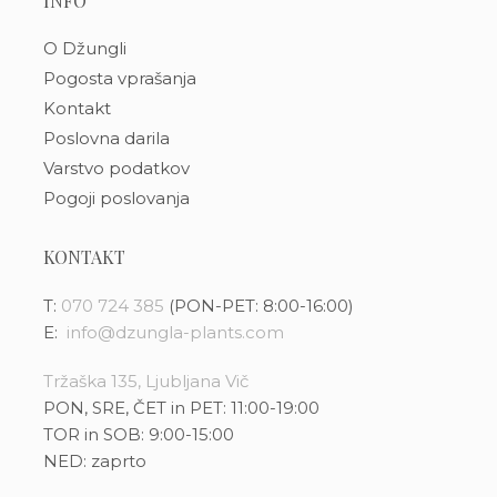
INFO
O Džungli
Pogosta vprašanja
Kontakt
Poslovna darila
Varstvo podatkov
Pogoji poslovanja
KONTAKT
T:
070 724 385
(PON-PET: 8:00-16:00)
E:
info@dzungla-plants.com
Tržaška 135, Ljubljana Vič
PON, SRE, ČET in PET: 11:00-19:00
TOR in SOB: 9:00-15:00
NED: zaprto