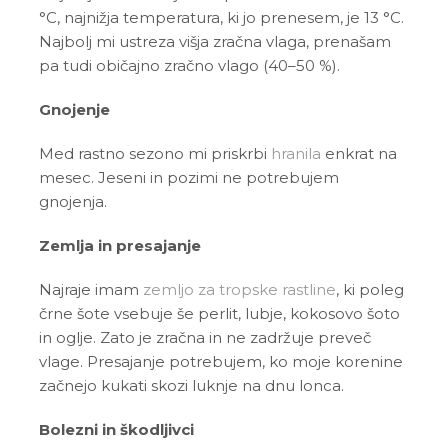
°C, najnižja temperatura, ki jo prenesem, je 13 °C.
Najbolj mi ustreza višja zračna vlaga, prenašam
pa tudi običajno zračno vlago (40–50 %).
Gnojenje
Med rastno sezono mi priskrbi
hranila
enkrat na
mesec. Jeseni in pozimi ne potrebujem
gnojenja.
Zemlja in presajanje
Najraje imam
zemljo za tropske rastline
, ki poleg
črne šote vsebuje še perlit, lubje, kokosovo šoto
in oglje. Zato je zračna in ne zadržuje preveč
vlage. Presajanje potrebujem, ko moje korenine
začnejo kukati skozi luknje na dnu lonca.
Bolezni in škodljivci