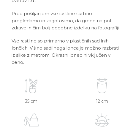
cvetov, itd …
Pred pošiljanjem vse rastline skrbno
pregledamo in zagotovimo, da gredo na pot
zdrave in čim bolj podobne izdelku na fotografiji.
Vse rastline so primarno v plastičnih sadilnih
lončkih. Višino sadilnega lonca je možno razbrati
iz slike z metrom. Okrasni lonec ni vključen v
ceno.
35 cm
12 cm