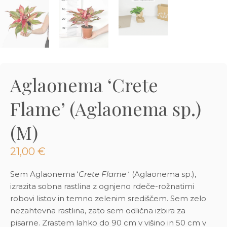
3D tiskani lonci
Preberi prispevek
,00
€
Dodaj v košarico
Aglaonema ‘Crete
Flame’ (Aglaonema sp.)
(M)
21,00
€
Sem Aglaonema ‘
Crete Flame
‘ (Aglaonema sp.),
izrazita sobna rastlina z ognjeno rdeče-rožnatimi
robovi listov in temno zelenim središčem. Sem zelo
nezahtevna rastlina, zato sem odlična izbira za
pisarne. Zrastem lahko do 90 cm v višino in 50 cm v