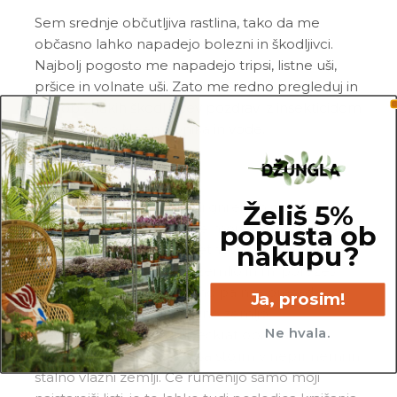
Sem srednje občutljiva rastlina, tako da me
občasno lahko napadejo bolezni in škodljivci.
Najbolj pogosto me napadejo tripsi, listne uši,
pršice in volnate uši. Zato me redno pregleduj in
me ob znakih škodljivcev pozdravi z insekticidom
ali mešanico
Neem tonika
in vode.
Pogoste težave
Želiš 5%
Gnitje:
če opaziš, da mi gnijejo in odpadajo
popusta ob
spodnji listi, medtem ko je moja zemlja precej
nakupu?
mokra, si me po vsej verjetnosti preveč zalil_a.
Prosim, da odstraniš vso zemljo in mi porežeš
nagnite korenine, obvezno pa me presadi v
Ja, prosim!
popolnoma svežo in zračno zemljo.
Ne hvala.
Rumeni listi:
liste največkrat obarvam
rumeno, ko predolgo časa stojim v neprimerni in
stalno vlažni zemlji. Če rumenijo samo moji