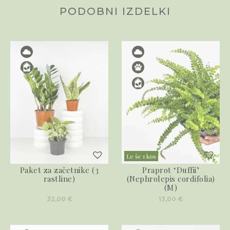
PODOBNI IZDELKI
Le še 1 kos
Paket za začetnike (3
Praprot ‘Duffii’
rastline)
(Nephrolepis cordifolia)
(M)
32,00
€
13,00
€