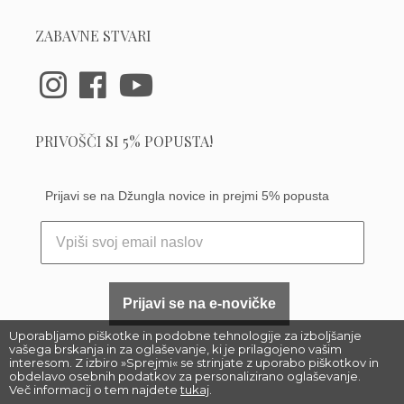
ZABAVNE STVARI
PRIVOŠČI SI 5% POPUSTA!
Prijavi se na Džungla novice in prejmi 5% popusta
Prijavi se na e-novičke
Uporabljamo piškotke in podobne tehnologije za izboljšanje
vašega brskanja in za oglaševanje, ki je prilagojeno vašim
interesom. Z izbiro »Sprejmi« se strinjate z uporabo piškotkov in
obdelavo osebnih podatkov za personalizirano oglaševanje.
Več informacij o tem najdete
tukaj
.