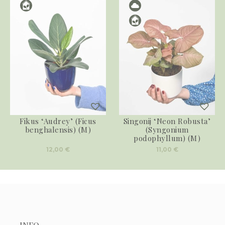
Fikus ‘Audrey’ (Ficus
Singonij ‘Neon Robusta’
benghalensis) (M)
(Syngonium
podophyllum) (M)
12,00
€
11,00
€