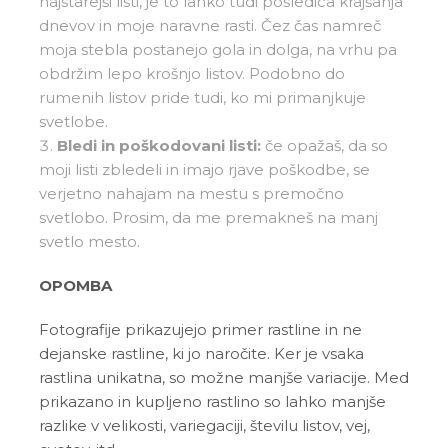
najstarejši listi, je to lahko tudi posledica krajšanja
dnevov in moje naravne rasti. Čez čas namreč
moja stebla postanejo gola in dolga, na vrhu pa
obdržim lepo krošnjo listov. Podobno do
rumenih listov pride tudi, ko mi primanjkuje
svetlobe.
Bledi in poškodovani listi:
če opažaš, da so
moji listi zbledeli in imajo rjave poškodbe, se
verjetno nahajam na mestu s premočno
svetlobo. Prosim, da me premakneš na manj
svetlo mesto.
OPOMBA
Fotografije prikazujejo primer rastline in ne
dejanske rastline, ki jo naročite. Ker je vsaka
rastlina unikatna, so možne manjše variacije. Med
prikazano in kupljeno rastlino so lahko manjše
razlike v velikosti, variegaciji, številu listov, vej,