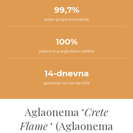
99,7%
rastlin prispe brezhibnih
100%
zdrave in pregledane rastline
14-dnevna
garancija na vsa naročila
Aglaonema ‘
Crete
Flame
‘ (Aglaonema