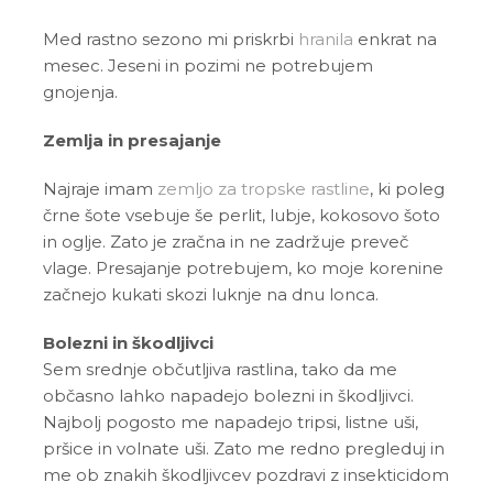
Med rastno sezono mi priskrbi
hranila
enkrat na
mesec. Jeseni in pozimi ne potrebujem
gnojenja.
Zemlja in presajanje
Najraje imam
zemljo za tropske rastline
, ki poleg
črne šote vsebuje še perlit, lubje, kokosovo šoto
in oglje. Zato je zračna in ne zadržuje preveč
vlage. Presajanje potrebujem, ko moje korenine
začnejo kukati skozi luknje na dnu lonca.
Bolezni in škodljivci
Sem srednje občutljiva rastlina, tako da me
občasno lahko napadejo bolezni in škodljivci.
Najbolj pogosto me napadejo tripsi, listne uši,
pršice in volnate uši. Zato me redno pregleduj in
me ob znakih škodljivcev pozdravi z insekticidom