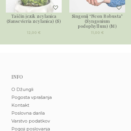
Taščin jezik zeylanica
Singonij ‘Neon Robusta’
(Sansevieria zeylanica) (S)
(Syngonium
podophyllum) (M)
12,00
€
11,00
€
INFO
O Džungli
Pogosta vprašanja
Kontakt
Poslovna darila
Varstvo podatkov
Pogoji poslovanja