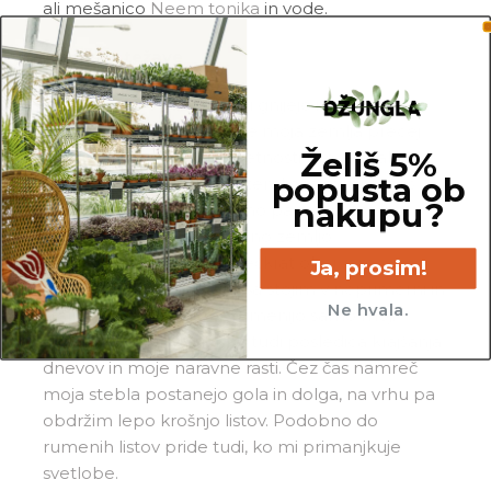
ali mešanico
Neem tonika
in vode.
Pogoste težave
Gnitje:
če opaziš, da mi gnijejo in odpadajo
spodnji listi, medtem ko je moja zemlja precej
Želiš 5%
mokra, si me po vsej verjetnosti preveč zalil_a.
popusta ob
Prosim, da odstraniš vso zemljo in mi porežeš
nakupu?
nagnite korenine, obvezno pa me presadi v
popolnoma svežo in zračno zemljo.
Rumeni listi:
liste največkrat obarvam
Ja, prosim!
rumeno, ko predolgo časa stojim v neprimerni in
Ne hvala.
stalno vlažni zemlji. Če rumenijo samo moji
najstarejši listi, je to lahko tudi posledica krajšanja
dnevov in moje naravne rasti. Čez čas namreč
moja stebla postanejo gola in dolga, na vrhu pa
obdržim lepo krošnjo listov. Podobno do
rumenih listov pride tudi, ko mi primanjkuje
svetlobe.