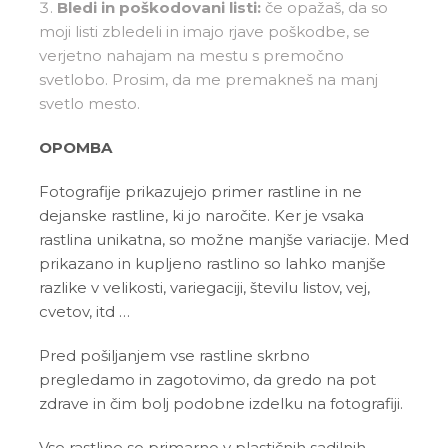
Bledi in poškodovani listi:
če opažaš, da so
moji listi zbledeli in imajo rjave poškodbe, se
verjetno nahajam na mestu s premočno
svetlobo. Prosim, da me premakneš na manj
svetlo mesto.
OPOMBA
Fotografije prikazujejo primer rastline in ne
dejanske rastline, ki jo naročite. Ker je vsaka
rastlina unikatna, so možne manjše variacije. Med
prikazano in kupljeno rastlino so lahko manjše
razlike v velikosti, variegaciji, številu listov, vej,
cvetov, itd …
Pred pošiljanjem vse rastline skrbno
pregledamo in zagotovimo, da gredo na pot
zdrave in čim bolj podobne izdelku na fotografiji.
Vse rastline so primarno v plastičnih sadilnih