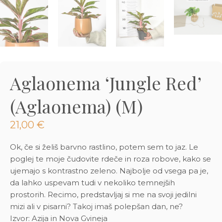
3D tiskani lonci
Preberi prispevek
,00
€
Dodaj v košarico
Aglaonema ‘Jungle Red’
(Aglaonema) (M)
21,00
€
Ok, če si želiš barvno rastlino, potem sem to jaz. Le
poglej te moje čudovite rdeče in roza robove, kako se
ujemajo s kontrastno zeleno. Najbolje od vsega pa je,
da lahko uspevam tudi v nekoliko temnejših
prostorih. Recimo, predstavljaj si me na svoji jedilni
mizi ali v pisarni? Takoj imaš polepšan dan, ne?
Izvor: Azija in Nova Gvineja