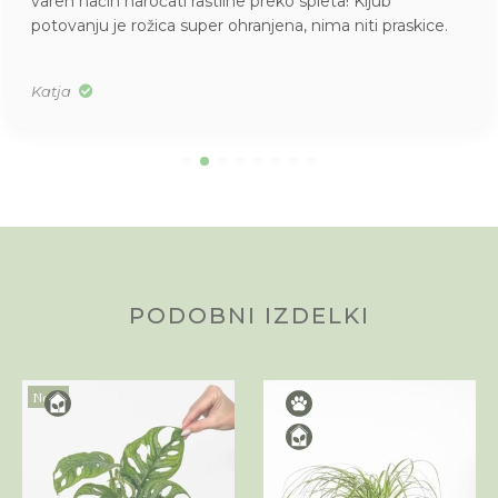
varen način naročati rastline preko spleta! Kljub
potovanju je rožica super ohranjena, nima niti praskice.
Katja
PODOBNI IZDELKI
Novo