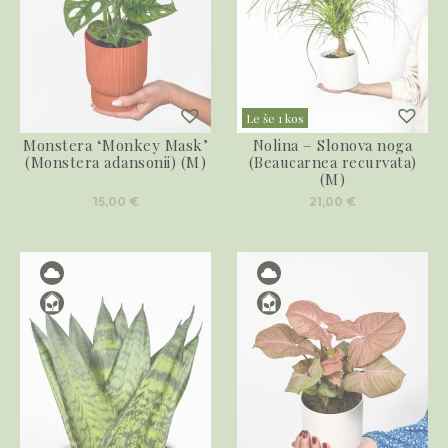
Le še 1 kos
Monstera ‘Monkey Mask’
Nolina – Slonova noga
(Monstera adansonii) (M)
(Beaucarnea recurvata)
(M)
15,00
€
21,00
€