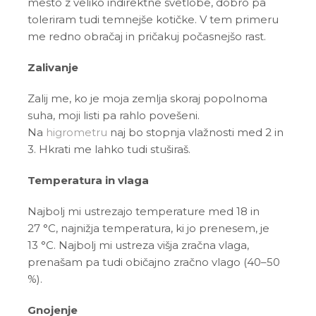
mesto z veliko indirektne svetlobe, dobro pa
toleriram tudi temnejše kotičke. V tem primeru
me redno obračaj in pričakuj počasnejšo rast.
Zalivanje
Zalij me, ko je moja zemlja skoraj popolnoma
suha, moji listi pa rahlo povešeni.
Na
higrometru
naj bo stopnja vlažnosti med 2 in
3. Hkrati me lahko tudi stuširaš.
Temperatura in vlaga
Najbolj mi ustrezajo temperature med 18 in
27 °C, najnižja temperatura, ki jo prenesem, je
13 °C.
Najbolj mi ustreza višja zračna vlaga,
prenašam pa tudi običajno zračno vlago (40–50
%).
Gnojenje