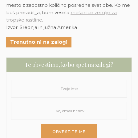
mesto z zadostno količino posredne svetlobe. Ko me
boš presadil_a, bom vesela
mešanice zemlje za
tropske rastline
.
Izvor: Srednja in južna Amerika
Trenutno ni na zalogi
Te obvestimo, ko bo spet na zalogi?