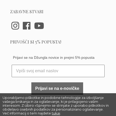
ZABAVNE STVARI
PRIVOŠČI SI 5% POPUSTA!
Prijavi se na Džungla novice in prejmi 5% popusta
Prijavi se na e-novičke
Uporabljamo piškotke in podobne tehnologije za izboljšanje
vašega brskanja in za oglaševanje, ki je prilagojeno vašim
interesom. Z izbiro »Sprejmi« se strinjate z uporabo piškotkov in
obdelavo osebnih podatkov za personalizirano oglaševanje.
Več informacij o tem najdete
tukaj
.