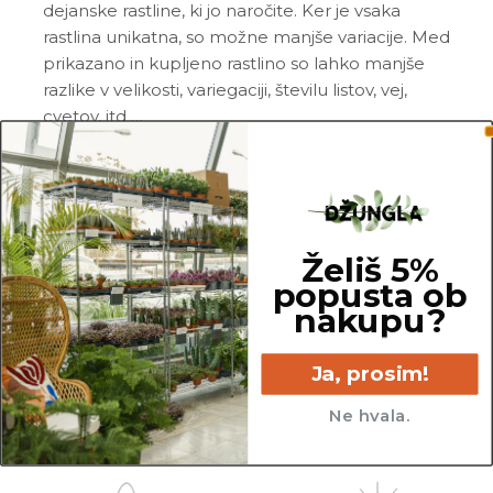
dejanske rastline, ki jo naročite. Ker je vsaka
rastlina unikatna, so možne manjše variacije. Med
prikazano in kupljeno rastlino so lahko manjše
razlike v velikosti, variegaciji, številu listov, vej,
cvetov, itd …
Pred pošiljanjem vse rastline skrbno
pregledamo in zagotovimo, da gredo na pot
zdrave in čim bolj podobne izdelku na fotografiji.
Želiš 5%
Vse rastline so primarno v plastičnih sadilnih
popusta ob
lončkih. Okrasni lonec ni vključen v ceno.
nakupu?
Ja, prosim!
Ne hvala.
45 cm
13 cm