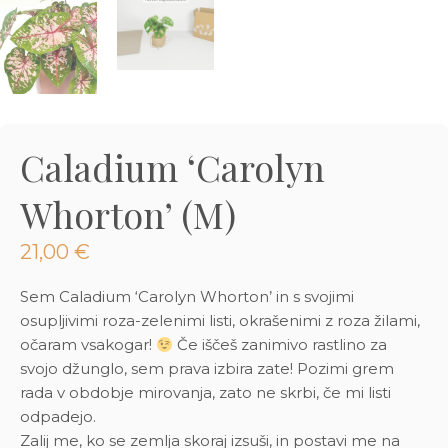
3D tiskani lonci
Preberi prispevek
,00
€
Dodaj v košarico
Caladium ‘Carolyn
Whorton’ (M)
21,00
€
Sem Caladium ‘Carolyn Whorton’ in s svojimi
osupljivimi roza-zelenimi listi, okrašenimi z roza žilami,
očaram vsakogar!
Če iščeš zanimivo rastlino za
svojo džunglo, sem prava izbira zate! Pozimi grem
rada v obdobje mirovanja, zato ne skrbi, če mi listi
odpadejo.
Zalij me, ko se zemlja skoraj izsuši, in postavi me na