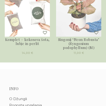
Komplet – kokosova šota,
Singonij ‘Neon Robusta’
lubje in perlit
(Syngonium
podophyllum) (M)
14,00
€
11,00
€
INFO
O Džungli
Pogosta vprašanja