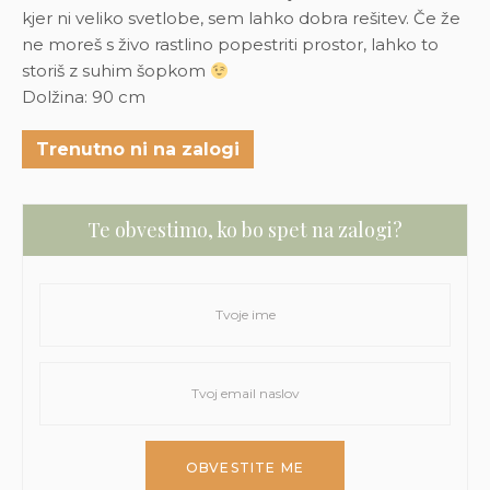
kjer ni veliko svetlobe, sem lahko dobra rešitev. Če že
ne moreš s živo rastlino popestriti prostor, lahko to
storiš z suhim šopkom
Dolžina: 90 cm
Trenutno ni na zalogi
Te obvestimo, ko bo spet na zalogi?