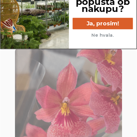
popusta ob
dejanske rastline, ki jo naročite. Ker je vsaka
nakupu?
rastlina unikatna, so možne manjše variacije. Med
prikazano in kupljeno rastlino so lahko manjše
Ja, prosim!
razlike v velikosti, variegaciji, številu listov, vej,
cvetov, itd …
Ne hvala.