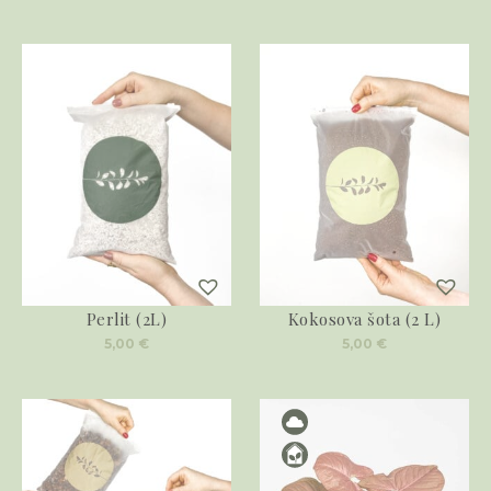
Perlit (2L)
Kokosova šota (2 L)
5,00
€
5,00
€