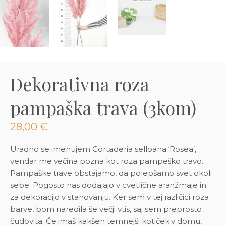
3D tiskani lonci
Preberi prispevek
,00
€
Dodaj v košarico
Dekorativna roza
pampaška trava (3kom)
28,00
€
Uradno se imenujem Cortaderia selloana ‘Rosea’,
vendar me večina pozna kot roza pampeško travo.
Pampaške trave obstajamo, da polepšamo svet okoli
sebe. Pogosto nas dodajajo v cvetlične aranžmaje in
za dekoracijo v stanovanju. Ker sem v tej različici roza
barve, bom naredila še večji vtis, saj sem preprosto
čudovita. Če imaš kakšen temnejši kotiček v domu,