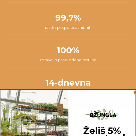
99,7%
rastlin prispe brezhibnih
100%
zdrave in pregledane rastline
14-dnevna
garancija na vsa naročila
OPOMBA
Želiš 5%
Fotografije prikazujejo primer rastline in ne