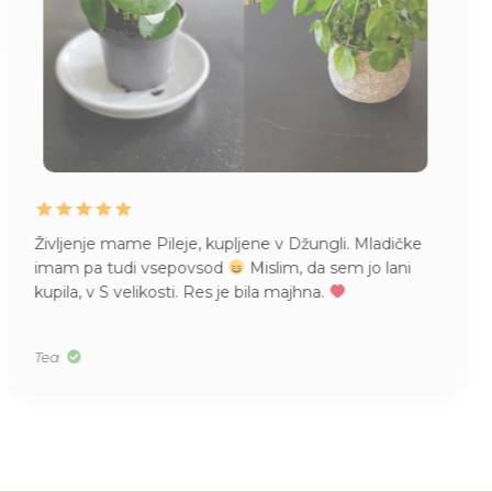
Življenje mame Pileje, kupljene v Džungli. Mladičke
imam pa tudi vsepovsod
Mislim, da sem jo lani
kupila, v S velikosti. Res je bila majhna.
Tea