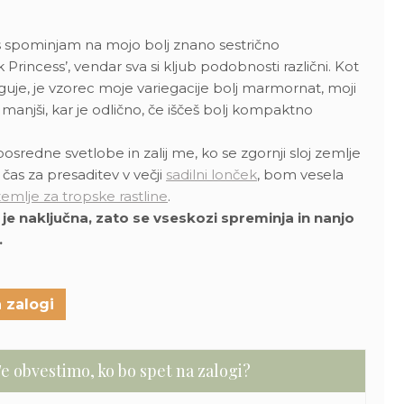
s spominjam na mojo bolj znano sestrično
Princess’, vendar sva si kljub podobnosti različni. Kot
uje, je vzorec moje variegacije bolj marmornat, moji
o manjši, kar je odlično, če iščeš bolj kompaktno
sredne svetlobe in zalij me, ko se zgornji sloj zemlje
o čas za presaditev v večji
sadilni lonček
, bom vesela
emlje za tropske rastline
.
 je naključna, zato se vseskozi spreminja in nanjo
.
 zalogi
e obvestimo, ko bo spet na zalogi?