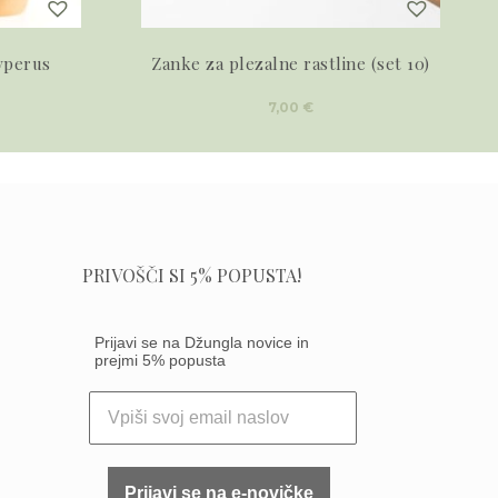
yperus
Zanke za plezalne rastline (set 10)
7,00
€
PRIVOŠČI SI 5% POPUSTA!
Prijavi se na Džungla novice in
prejmi 5% popusta
Prijavi se na e-novičke