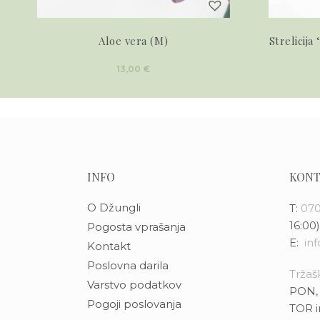
Aloe vera (M)
Strelicija
13,00
€
INFO
KONT
O Džungli
T:
070
16:00)
Pogosta vprašanja
E:
in
Kontakt
Poslovna darila
Tržašk
Varstvo podatkov
PON, 
Pogoji poslovanja
TOR i