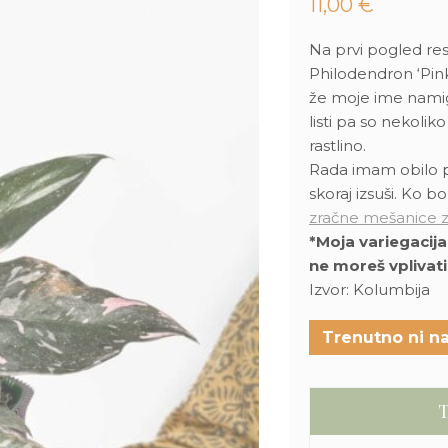
11,00
€
Na prvi pogled re
Philodendron ‘Pink 
že moje ime namig
listi pa so nekolik
rastlino.
Rada imam obilo po
skoraj izsuši. Ko b
zračne mešanice z
*Moja variegacija
ne moreš vplivati
Izvor: Kolumbija
Trenutno ni na
T