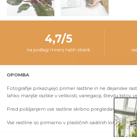
4,7/5
na podlagi mnenj naših strank
ra
OPOMBA
Fotografije prikazujejo primer rastline in ne dejanske rast
lahko manjše razlike v velikosti, variegaciji, številu listov, ve
Pred pošiljanjem vse rastline skrbno pregledamo in zagot
Vse rastline so primarno v plastičnih sadilnih lončkih. Okr