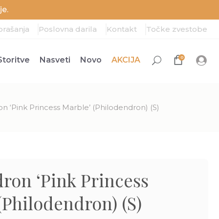
e.
prašanja
Poslovna darila
Kontakt
Točke zvestobe
0
Storitve
Nasveti
Novo
AKCIJA
n ‘Pink Princess Marble’ (Philodendron) (S)
ron ‘Pink Princess
(Philodendron) (S)