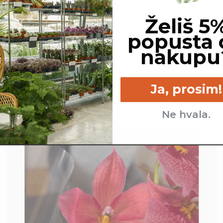
Želiš 5
popusta 
nakupu
cm
Srednje - kadar se zemlja
Veliko - 
skoraj popolnoma izsuši.
neposre
sve
Ja, prosim!
Ne hvala.