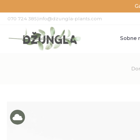
G
070 724 385
|
info@dzungla-plants.com
Sobne r
Do