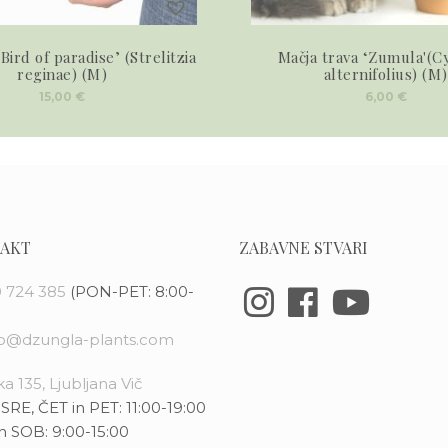
 ‘Bird of paradise’ (Strelitzia
Mačja trava ‘Zumula'(C
reginae) (M)
alternifolius) (M)
15,00
€
6,00
€
AKT
ZABAVNE STVARI
 724 385
(PON-PET: 8:00-
fo@dzungla-plants.com
a 135, Ljubljana Vič
SRE, ČET in PET: 11:00-19:00
n SOB: 9:00-15:00