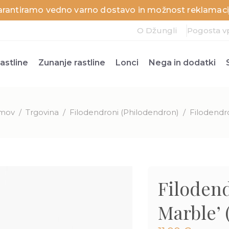
arantiramo vedno varno dostavo in možnost reklamacij
O Džungli
Pogosta v
astline
Zunanje rastline
Lonci
Nega in dodatki
mov
/
Trgovina
/
Filodendroni (Philodendron)
/
Filodendro
Filodend
Marble’ 