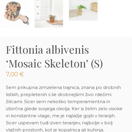
3D tiskani lonci
Preberi prispevek
,00
€
Dodaj v košarico
Fittonia albivenis
‘Mosaic Skeleton’ (S)
7,00
€
Sem prikupna zimzelena trajnica, znana po drobnih
listkih, prepletenih s še drobnejšimi živo rdečimi
žilicami. Sicer sem nekoliko temperamentna in
izbirčna glede svojega okolja. Ker si želim zelo visoke
in konstantne vlage, me je najlažje gojiti v terarijih.
Sicer uspevam tudi izven terarijev, najbolje v bolj
vlažnih prostorih, kot je kopalnica ali kuhinja.