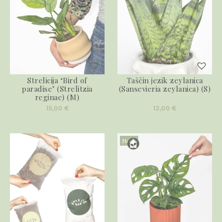
Strelicija ‘Bird of
Taščin jezik zeylanica
paradise’ (Strelitzia
(Sansevieria zeylanica) (S)
reginae) (M)
15,00
€
12,00
€
Novo