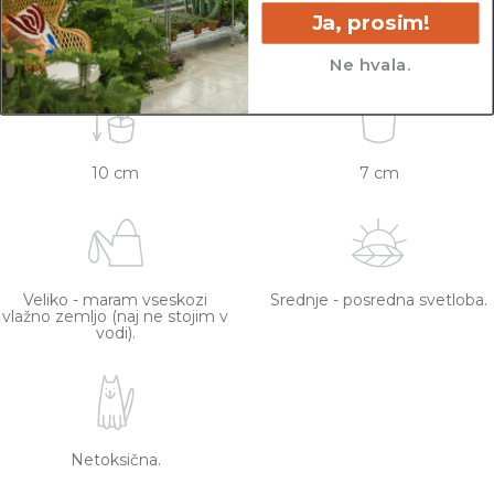
toksične za specifično vrsto živali, zato se pred
Ja, prosim!
nakupom posvetujte z veterinarjem.
Ne hvala.
10 cm
7 cm
Veliko - maram vseskozi
Srednje - posredna svetloba.
vlažno zemljo (naj ne stojim v
vodi).
Netoksična.