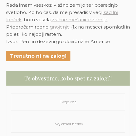
Rada imam vseskozi vlažno zemljo ter posrednjo
svetlobo.
Ko bo čas, da me presadiš v večji
sadilni
lonček
, bom vesela
zračne mešanice zemlje
.
Priporočam redno
gnojenje
(1x na mesec) spomladi in
poleti, ko najbolj rastem.
Izvor: Peru in deževni gozdovi Južne Amerike
Trenutno ni na zalogi
Te obvestimo, ko bo spet na zalogi?