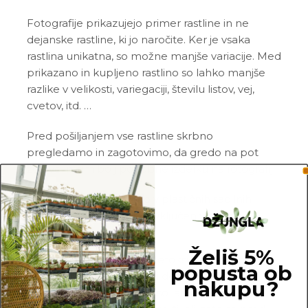
Fotografije prikazujejo primer rastline in ne
dejanske rastline, ki jo naročite. Ker je vsaka
rastlina unikatna, so možne manjše variacije. Med
prikazano in kupljeno rastlino so lahko manjše
razlike v velikosti, variegaciji, številu listov, vej,
cvetov, itd. …
Pred pošiljanjem vse rastline skrbno
pregledamo in zagotovimo, da gredo na pot
zdrave in čim bolj podobne izdelku na fotografiji.
Vse rastline so primarno v plastičnih sadilnih
lončkih. Okrasni lonec ni vključen v ceno.
Želiš 5%
Rastline so v kategorijo Netoksične/prijazne za
popusta ob
živali uvrščene na podlagi dostopnih spletnih
nakupu?
virov. Netoksične rastline so lahko še vedno