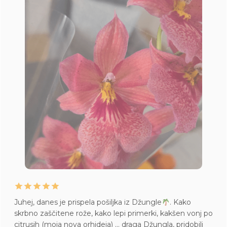
Življenje mame Pileje, kupljene v Džungli. Mladičke
po
imam pa tudi vsepovsod
Mislim, da sem jo lani kupi
v S velikosti. Res je bila majhna.