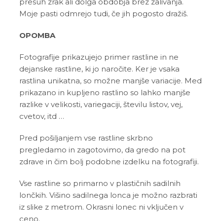
presuh zrak ali dolga obdobja brez zalivanja.
Moje pasti odmrejo tudi, če jih pogosto dražiš.
OPOMBA
Fotografije prikazujejo primer rastline in ne
dejanske rastline, ki jo naročite. Ker je vsaka
rastlina unikatna, so možne manjše variacije. Med
prikazano in kupljeno rastlino so lahko manjše
razlike v velikosti, variegaciji, številu listov, vej,
cvetov, itd …
Pred pošiljanjem vse rastline skrbno
pregledamo in zagotovimo, da gredo na pot
zdrave in čim bolj podobne izdelku na fotografiji.
Vse rastline so primarno v plastičnih sadilnih
lončkih. Višino sadilnega lonca je možno razbrati
iz slike z metrom. Okrasni lonec ni vključen v
ceno.