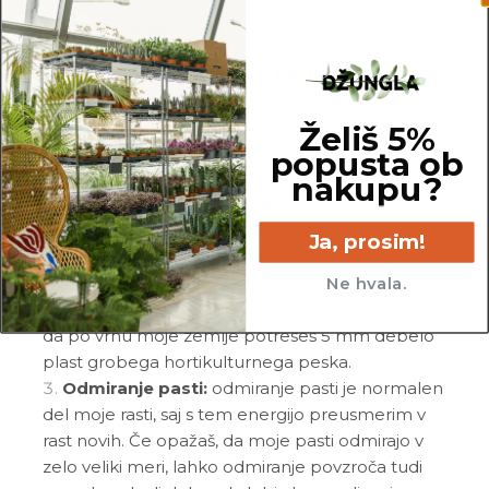
Pogoste težave
Povešeni in tanki listi ali pasti čudne oblike:
največkrat ti želim povedati, da prejemam
premalo svetlobe. Poleg tega lahko opaziš, da
Želiš 5%
mi manjka rdeči pigment. Prosim, da me
popusta ob
premakneš na bolj svetlo mesto.
nakupu?
Mrtvaške mušice v zemlji:
ker rada stojim v
vodi in imam ves čas vlažno zemljo, se pri meni
Ja, prosim!
pogosto naselijo mrtvaške mušice. Če se zelo
namnožijo, lahko ličinke poškodujejo moje
Ne hvala.
korenine. Valjenje jajčec jim lahko preprečiš tako,
da po vrhu moje zemlje potreseš 5 mm debelo
plast grobega hortikulturnega peska.
Odmiranje pasti:
odmiranje pasti je normalen
del moje rasti, saj s tem energijo preusmerim v
rast novih. Če opažaš, da moje pasti odmirajo v
zelo veliki meri, lahko odmiranje povzroča tudi