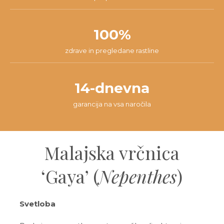
100%
zdrave in pregledane rastline
14-dnevna
garancija na vsa naročila
Malajska vrčnica
‘Gaya’ (
Nepenthes
)
Svetloba