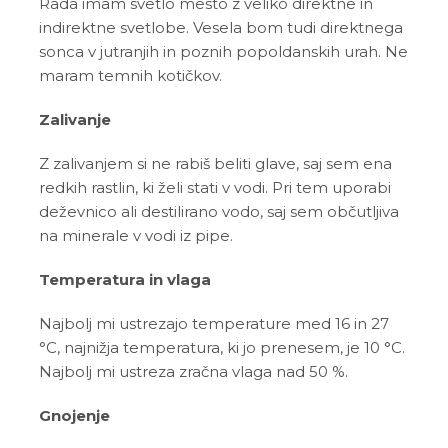
Rada imam svetlo mesto z veliko direktne in
indirektne svetlobe. Vesela bom tudi direktnega
sonca v jutranjih in poznih popoldanskih urah. Ne
maram temnih kotičkov.
Zalivanje
Z zalivanjem si ne rabiš beliti glave, saj sem ena
redkih rastlin, ki želi stati v vodi. Pri tem uporabi
deževnico ali destilirano vodo, saj sem občutljiva
na minerale v vodi iz pipe.
Temperatura in vlaga
Najbolj mi ustrezajo temperature med 16 in 27
°C, najnižja temperatura, ki jo prenesem, je 10 °C.
Najbolj mi ustreza zračna vlaga nad 50 %.
Gnojenje