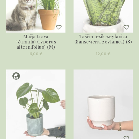
Mačja trava
Taščin jezik zeylanica
‘Zumula'(Cyperus
(Sansevieria zeylanica) (S)
alternifolius) (M)
6,00
€
12,00
€