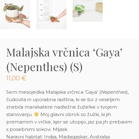
3D tiskani lonci
Preberi prispevek
,00
€
Dodaj v košarico
Malajska vrčnica ‘Gaya’
(Nepenthes) (S)
11,00
€
Sem mesojedka Malajska vrčnica ‘Gaya’ (
Nepenthes
),
čudovita in uporabna rastlina, ki se bo z veseljem
znebila marsikatere nadležne žuželke v tvojem
stanovanju.
Moj glavni obrok so žužki, ki jih
premamim v vrčke, kjer se utopijo, jaz pa jih prebavim
s posebnimi sokovi. Mljask.
Naravni habitat: Indija, Madagaskar, Avstralija