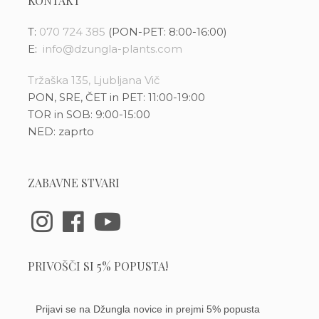
KONTAKT
T:
070 724 385
(PON-PET: 8:00-16:00)
E:
info@dzungla-plants.com
Tržaška 135, Ljubljana Vič
PON, SRE, ČET in PET: 11:00-19:00
TOR in SOB: 9:00-15:00
NED: zaprto
ZABAVNE STVARI
PRIVOŠČI SI 5% POPUSTA!
Prijavi se na Džungla novice in prejmi 5% popusta