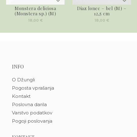
Monstera deliciosa
Diaz lonec – bel (M) –
(Monstera sp.) (M)
12,5 cm
18,00
€
18,00
€
INFO
O Džungli
Pogosta vprašanja
Kontakt
Poslovna darila
Varstvo podatkov
Pogoji poslovanja