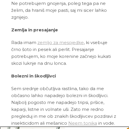
Ne potrebujem gnojenja, poleg tega pa ne
želim, da hraniš moje pasti, saj mi sicer lahko
zgnijejo.
Zemlja in presajanje
Rada imam
zemljo za mesojedke
, ki vsebuje
črno šoto in pesek ali perlit. Presajanje
potrebujem, ko moje korenine začnejo kukati
skozi luknje na dnu lonca.
Bolezni in škodljivci
Sem srednje občutljiva rastlina, tako da me
občasno lahko napadejo bolezni in škodljivci.
Najbolj pogosto me napadejo tripsi, pršice,
kaparji, listne in volnate uši. Zato me redno
pregleduj in me ob znakih škodljivcev pozdravi z
insekticidom ali mešanico
Neem tonika
in vode.