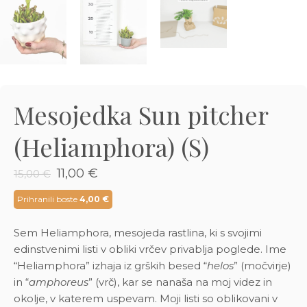
3D tiskani lonci
Preberi prispevek
,00
€
Dodaj v košarico
Mesojedka Sun pitcher
(Heliamphora) (S)
Izvirna
Trenutna
11,00
€
15,00
€
cena
cena
je
je:
Prihranili boste
4,00
€
bila:
11,00 €.
15,00 €.
Sem Heliamphora, mesojeda rastlina, ki s svojimi
edinstvenimi listi v obliki vrčev privablja poglede. Ime
“Heliamphora” izhaja iz grških besed “
helos
” (močvirje)
in “
amphoreus
” (vrč), kar se nanaša na moj videz in
okolje, v katerem uspevam. Moji listi so oblikovani v