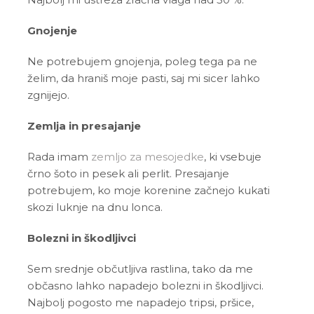
Gnojenje
Ne potrebujem gnojenja, poleg tega pa ne
želim, da hraniš moje pasti, saj mi sicer lahko
zgnijejo.
Zemlja in presajanje
Rada imam
zemljo za mesojedke
, ki vsebuje
črno šoto in pesek ali perlit. Presajanje
potrebujem, ko moje korenine začnejo kukati
skozi luknje na dnu lonca.
Bolezni in škodljivci
Sem srednje občutljiva rastlina, tako da me
občasno lahko napadejo bolezni in škodljivci.
Najbolj pogosto me napadejo tripsi, pršice,