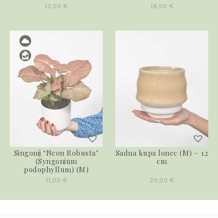
12,00
€
18,00
€
Singonij ‘Neon Robusta’
Sadna kupa lonec (M) – 12
(Syngonium
cm
podophyllum) (M)
11,00
€
20,00
€