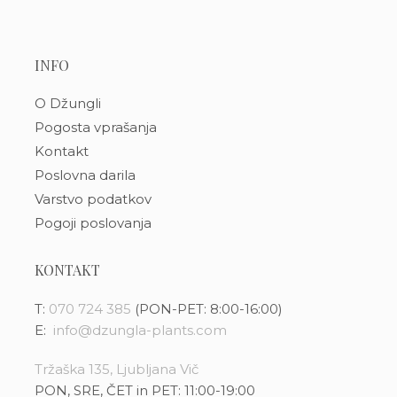
INFO
O Džungli
Pogosta vprašanja
Kontakt
Poslovna darila
Varstvo podatkov
Pogoji poslovanja
KONTAKT
T:
070 724 385
(PON-PET: 8:00-16:00)
E:
info@dzungla-plants.com
Tržaška 135, Ljubljana Vič
PON, SRE, ČET in PET: 11:00-19:00