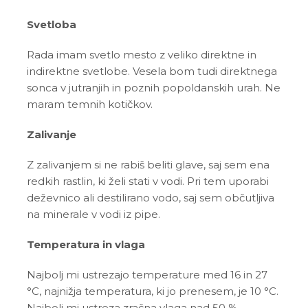
Svetloba
Rada imam svetlo mesto z veliko direktne in
indirektne svetlobe. Vesela bom tudi direktnega
sonca v jutranjih in poznih popoldanskih urah. Ne
maram temnih kotičkov.
Zalivanje
Z zalivanjem si ne rabiš beliti glave, saj sem ena
redkih rastlin, ki želi stati v vodi. Pri tem uporabi
deževnico ali destilirano vodo, saj sem občutljiva
na minerale v vodi iz pipe.
Temperatura in vlaga
Najbolj mi ustrezajo temperature med 16 in 27
°C, najnižja temperatura, ki jo prenesem, je 10 °C.
Najbolj mi ustreza zračna vlaga nad 50 %.