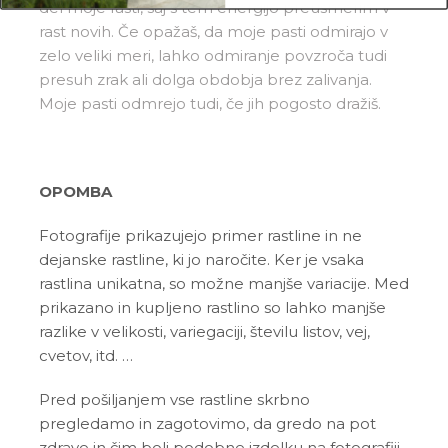
del moje rasti, saj s tem energijo preusmerim v
rast novih. Če opažaš, da moje pasti odmirajo v
zelo veliki meri, lahko odmiranje povzroča tudi
presuh zrak ali dolga obdobja brez zalivanja.
Moje pasti odmrejo tudi, če jih pogosto dražiš.
OPOMBA
Fotografije prikazujejo primer rastline in ne
dejanske rastline, ki jo naročite. Ker je vsaka
rastlina unikatna, so možne manjše variacije. Med
prikazano in kupljeno rastlino so lahko manjše
razlike v velikosti, variegaciji, številu listov, vej,
cvetov, itd. …
Pred pošiljanjem vse rastline skrbno
pregledamo in zagotovimo, da gredo na pot
zdrave in čim bolj podobne izdelku na fotografiji.