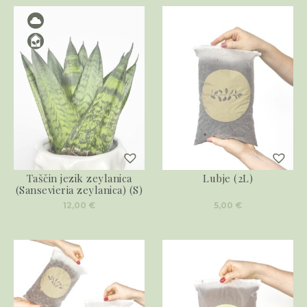
Taščin jezik zeylanica
Lubje (2L)
(Sansevieria zeylanica) (S)
12,00
€
5,00
€