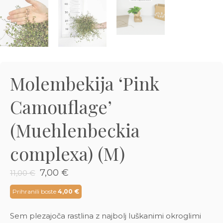
3D tiskani lonci
Preberi prispevek
,00
€
Dodaj v košarico
Molembekija ‘Pink
Camouflage’
(Muehlenbeckia
complexa) (M)
Izvirna
Trenutna
7,00
€
11,00
€
cena
cena
je
je:
Prihranili boste
4,00
€
bila:
7,00 €.
11,00 €.
Sem plezajoča rastlina z najbolj luškanimi okroglimi