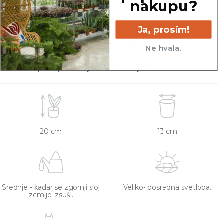
nakupu?
Rastline so v kategorijo Netoksične/prijazne za
Ja, prosim!
živali uvrščene na podlagi dostopnih spletnih
virov. Netoksične rastline so lahko še vedno
Ne hvala.
toksične za specifično vrsto živali, zato se pred
nakupom posvetujte z veterinarjem.
20 cm
13 cm
Srednje - kadar se zgornji sloj
Veliko- posredna svetloba.
zemlje izsuši.