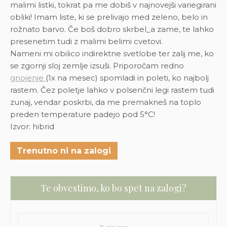
malimi listki, tokrat pa me dobiš v najnovejši variegirani
obliki! Imam liste, ki se prelivajo med zeleno, belo in
rožnato barvo. Če boš dobro skrbel_a zame, te lahko
presenetim tudi z malimi belimi cvetovi.
Nameni mi obilico indirektne svetlobe ter zalij me, ko
se zgornji sloj zemlje izsuši.
Priporočam redno
gnojenje
(1x na mesec) spomladi in poleti, ko najbolj
rastem. Čez poletje lahko v polsenčni legi rastem tudi
zunaj, vendar poskrbi, da me premakneš na toplo
preden temperature padejo pod 5°C!
Izvor: hibrid
Trenutno ni na zalogi
Te obvestimo, ko bo spet na zalogi?