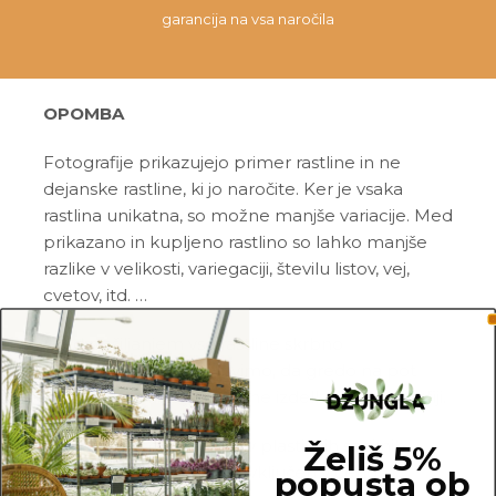
garancija na vsa naročila
OPOMBA
Fotografije prikazujejo primer rastline in ne
dejanske rastline, ki jo naročite. Ker je vsaka
rastlina unikatna, so možne manjše variacije. Med
prikazano in kupljeno rastlino so lahko manjše
razlike v velikosti, variegaciji, številu listov, vej,
cvetov, itd. …
Pred pošiljanjem vse rastline skrbno
pregledamo in zagotovimo, da gredo na pot
zdrave in čim bolj podobne izdelku na fotografiji.
Vse rastline so primarno v plastičnih sadilnih
Želiš 5%
lončkih. Okrasni lonec ni vključen v ceno.
popusta ob