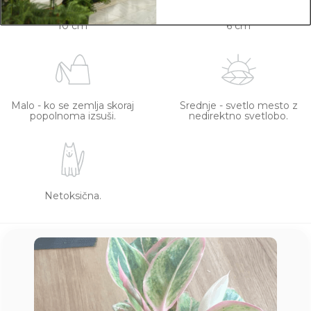
10 cm
6 cm
Malo - ko se zemlja skoraj
Srednje - svetlo mesto z
popolnoma izsuši.
nedirektno svetlobo.
Netoksična.