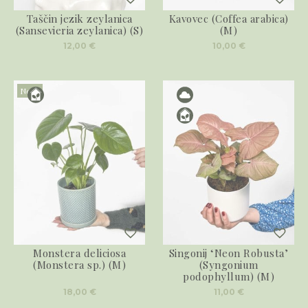
Taščin jezik zeylanica
Kavovec (Coffea arabica)
(Sansevieria zeylanica) (S)
(M)
12,00
€
10,00
€
Novo
Monstera deliciosa
Singonij ‘Neon Robusta’
(Monstera sp.) (M)
(Syngonium
podophyllum) (M)
18,00
€
11,00
€