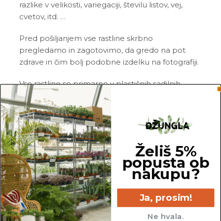
razlike v velikosti, variegaciji, številu listov, vej,
cvetov, itd. …
Pred pošiljanjem vse rastline skrbno
pregledamo in zagotovimo, da gredo na pot
zdrave in čim bolj podobne izdelku na fotografiji.
Vse rastline so primarno v plastičnih sadilnih
lončkih. Okrasni lonec ni vključen v ceno.
Rastline so v kategorijo Netoksične/prijazne za
živali uvrščene na podlagi dostopnih spletnih
Želiš 5%
virov. Netoksične rastline so lahko še vedno
popusta ob
toksične za specifično vrsto živali, zato se pred
nakupu?
nakupom posvetujte z veterinarjem.
Ja, prosim!
Ne hvala.