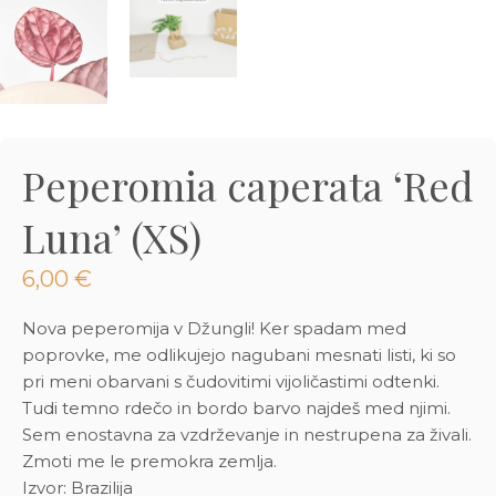
3D tiskani lonci
Preberi prispevek
,00
€
Dodaj v košarico
Peperomia caperata ‘Red
Luna’ (XS)
6,00
€
Nova peperomija v Džungli! Ker spadam med
poprovke, me odlikujejo nagubani mesnati listi, ki so
pri meni obarvani s čudovitimi vijoličastimi odtenki.
Tudi temno rdečo in bordo barvo najdeš med njimi.
Sem enostavna za vzdrževanje in nestrupena za živali.
Zmoti me le premokra zemlja.
Izvor: Brazilija