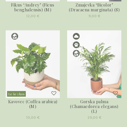
Fikus ‘Audrey’ (Ficus
Zmajevka ‘Bicolor’
benghalensis) (M)
(Dracaena marginata) (S)
12,00
€
9,00
€
Le še 1 kos
Kavovec (Coffea arabica)
Gorska palma
(M)
(Chamaedorea elegans)
(L)
10,00
€
29,00
€