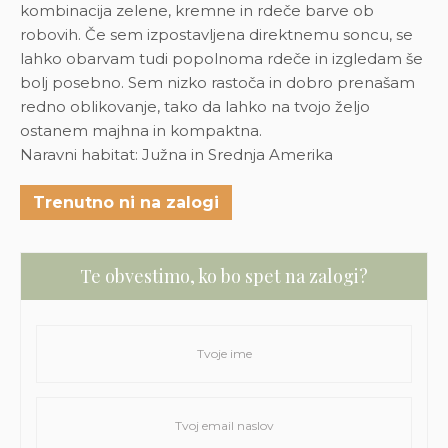
kombinacija zelene, kremne in rdeče barve ob
robovih. Če sem izpostavljena direktnemu soncu, se
lahko obarvam tudi popolnoma rdeče in izgledam še
bolj posebno. Sem nizko rastoča in dobro prenašam
redno oblikovanje, tako da lahko na tvojo željo
ostanem majhna in kompaktna.
Naravni habitat: Južna in Srednja Amerika
Trenutno ni na zalogi
Te obvestimo, ko bo spet na zalogi?