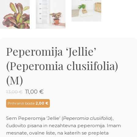
3D tiskani lonci
Preberi prispevek
,00
€
Dodaj v košarico
Peperomija ‘Jellie’
(Peperomia clusiifolia)
(M)
Izvirna
Trenutna
11,00
€
13,00
€
cena
cena
je
je:
Prihranili boste
2,00
€
bila:
11,00 €.
13,00 €.
Sem Peperomija ‘Jellie’ (
Peperomia clusiifolia
),
čudovito pisana in nezahtevna peperomija. Imam
mesnate, ovalne liste, na katerih se prepleta