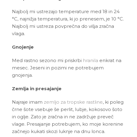
Najbolj mi ustrezajo temperature med 18 in 24
°C, najnižja temperatura, ki jo prenesem, je 10 °C.
Najbolj mi ustreza povprečna do višja zračna
vlaga.
Gnojenje
Med rastno sezono mi priskrbi
hranila
enkrat na
mesec. Jeseni in pozimi ne potrebujem
gnojenja.
Zemlja in presajanje
Najraje imam
zemljo za tropske rastline
, ki poleg
črne šote vsebuje še perlit, lubje, kokosovo šoto
in oglje. Zato je zračna in ne zadržuje preveč
vlage. Presajanje potrebujem, ko moje korenine
začnejo kukati skozi luknje na dnu lonca.