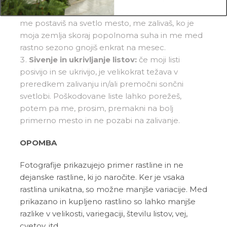
hranil. Tej težavi se boš najbolje izognil_a tako, da
me postaviš na svetlo mesto, me zalivaš, ko je
moja zemlja skoraj popolnoma suha in me med
rastno sezono gnojiš enkrat na mesec.
Sivenje in ukrivljanje listov:
če moji listi
posivijo in se ukrivijo, je velikokrat težava v
preredkem zalivanju in/ali premočni sončni
svetlobi. Poškodovane liste lahko porežeš,
potem pa me, prosim, premakni na bolj
primerno mesto in ne pozabi na zalivanje.
OPOMBA
Fotografije prikazujejo primer rastline in ne
dejanske rastline, ki jo naročite. Ker je vsaka
rastlina unikatna, so možne manjše variacije. Med
prikazano in kupljeno rastlino so lahko manjše
razlike v velikosti, variegaciji, številu listov, vej,
cvetov, itd …