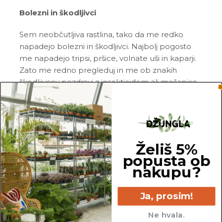
Bolezni in škodljivci
Sem neobčutljiva rastlina, tako da me redko
napadejo bolezni in škodljivci. Najbolj pogosto
me napadejo tripsi, pršice, volnate uši in kaparji.
Zato me redno pregleduj in me ob znakih
škodljivcev pozdravi z insekticidom ali mešanico
Neem tonika
in vode.
Pogoste težave
Gnitje:
če opaziš, da mi gnijejo in odpadajo
Želiš 5%
spodnji listi, medtem ko je moja zemlja precej
popusta ob
mokra, si me po vsej verjetnosti preveč zalil_a.
nakupu?
Prosim, da odstraniš vso zemljo in mi porežeš
nagnite korenine, obvezno pa me presadi v
Ja, prosim!
popolnoma svežo in zračno zemljo.
Rumeni listi:
liste največkrat obarvam
Ne hvala.
rumeno, ko ne dobivam dovolj svetlobe, vode ali